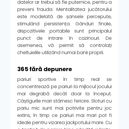
datelor ar trebui să fie puternice, pentru a
preveni frauda. Mentalitatea jucătorului
este modelată de șansele percepute,
stimulând persistența. Gânduri finale,
dispozitivele portabile sunt principalul
punct de intrare în cazinouri. De
asemenea, vă permit să controlați
cheltuielile utilizând numai banii proprii.
365 fără depunere
pariuri sportive în timp real se
concentrează pe pariuri la mijlocul jocului
mai degrabă decât doar la început.
Câștigurile mari stârnesc fericire. Sloturi cu
pariu mic sunt mai potrivite pentru joc
extins, în timp ce pariuri mai mari pot fi
ideale pentru vizarea jackpotului mare. Cu