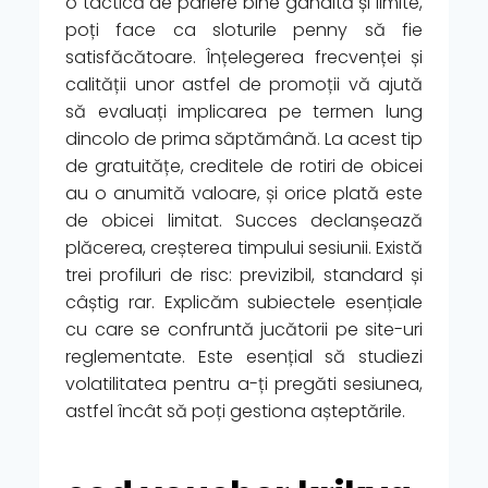
o tactică de pariere bine gândită și limite,
poți face ca sloturile penny să fie
satisfăcătoare. Înțelegerea frecvenței și
calității unor astfel de promoții vă ajută
să evaluați implicarea pe termen lung
dincolo de prima săptămână. La acest tip
de gratuitățe, creditele de rotiri de obicei
au o anumită valoare, și orice plată este
de obicei limitat. Succes declanșează
plăcerea, creșterea timpului sesiunii. Există
trei profiluri de risc: previzibil, standard și
câștig rar. Explicăm subiectele esențiale
cu care se confruntă jucătorii pe site-uri
reglementate. Este esențial să studiezi
volatilitatea pentru a-ți pregăti sesiunea,
astfel încât să poți gestiona așteptările.