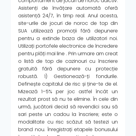
comportament de jocuri de noroc adictiv.
Asistenți de învățare automată oferă
asistență 24/7, în timp real. Anul acesta,
site-urile de jocuri de noroc de top din
SUA utilizează promoții fără depunere
pentru a extinde baza de utilizatori noi.
Utilizați portofele electronice de încredere
pentru plăți mai line . Prin urmare am creat
o listă de top de cazinouri cu înscriere
gratuită fără depunere cu protecție
robustă. 1) Gestionează-ți fondurile.
Definește capitalul de risc și ține-te de el.
Mizează 1–5% per joc astfel încât un
rezultat prost să nu te elimine. În cele din
urmă, jucătorii decid să revendici sau să
sari peste un cadou la înscriere; este o
modalitate cu risc scăzut să testezi un
brand nou. Înregistrați etapele bonusului