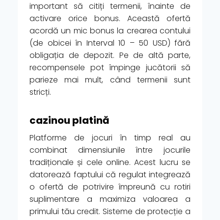
important să citiți termenii, înainte de
activare orice bonus. Această ofertă
acordă un mic bonus la crearea contului
(de obicei în Interval 10 – 50 USD) fără
obligația de depozit. Pe de altă parte,
recompensele pot împinge jucătorii să
parieze mai mult, când termenii sunt
stricți.
cazinou platină
Platforme de jocuri în timp real au
combinat dimensiunile între jocurile
tradiționale și cele online. Acest lucru se
datorează faptului că regulat integrează
o ofertă de potrivire împreună cu rotiri
suplimentare a maximiza valoarea a
primului tău credit. Sisteme de protecție a