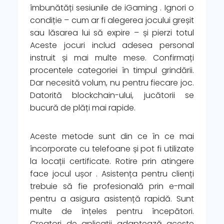
îmbunătăți sesiunile de iGaming . Ignori o
condiție – cum ar fi alegerea jocului greșit
sau lăsarea lui să expire – și pierzi totul
Aceste jocuri includ adesea personal
instruit și mai multe mese. Confirmați
procentele categoriei în timpul grindării.
Dar necesită volum, nu pentru fiecare joc.
Datorită blockchain-ului, jucătorii se
bucură de plăți mai rapide.
Aceste metode sunt din ce în ce mai
încorporate cu telefoane și pot fi utilizate
la locații certificate. Rotire prin atingere
face jocul ușor . Asistența pentru clienți
trebuie să fie profesională prin e-mail
pentru a asigura asistență rapidă. Sunt
multe de înțeles pentru începători.
Creatori de aplicații adaptează aceste