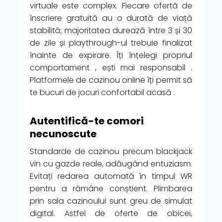
virtuale este complex. Fiecare ofertă de
înscriere gratuită au o durată de viață
stabilită; majoritatea durează între 3 și 30
de zile și playthrough-ul trebuie finalizat
înainte de expirare. Îți înțelegi propriul
comportament , ești mai responsabil .
Platformele de cazinou online îți permit să
te bucuri de jocuri confortabil acasă .
Autentifică-te comori
necunoscute
Standarde de cazinou precum blackjack
vin cu gazde reale, adăugând entuziasm.
Evitați redarea automată în timpul WR
pentru a rămâne conștient. Plimbarea
prin sala cazinoului sunt greu de simulat
digital. Astfel de oferte de obicei,