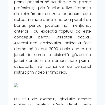
permit pariorilor să să discute cu gazde
profesioniști prin feedback live. Promoție
de reîncărcare cu zero depunere este
aplicat în mare parte mod comparabil ca
bonus pentru jucători noi menționat
anterior , cu excepția faptului că este
conceput pentru utilizatori actuali.
Ascensiunea cazinourilor online a fost
dramatică în anii 2000 Unele centre de
jocuri de noroc la distanță găzduiesc
jocuri conduse de oameni care permit
utilizatorilor să comunice cu personal
instruit prin video în timp real.
Cu titlu de exemplu, ghidurile despre
retragerile rapide oferă detalii care