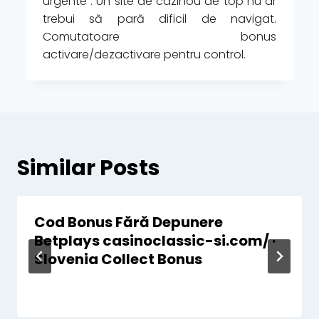
urgente . Un site de cazinou de top nu ar
trebui să pară dificil de navigat.
Comutatoare bonus
activare/dezactivare pentru control.
Similar Posts
Cod Bonus Fără Depunere
Betplays casinoclassic-si.com/ ·
Slovenia Collect Bonus