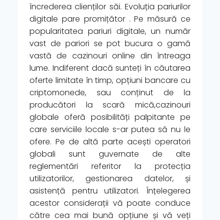
încrederea clienților săi. Evoluția pariurilor
digitale pare promițător . Pe măsură ce
popularitatea pariuri digitale, un număr
vast de pariori se pot bucura o gamă
vastă de cazinouri online din întreaga
lume. Indiferent dacă sunteți în căutarea
oferte limitate în timp, opțiuni bancare cu
criptomonede, sau conținut de la
producători la scară mică,cazinouri
globale oferă posibilități palpitante pe
care serviciile locale s-ar putea să nu le
ofere. Pe de altă parte acești operatori
globali sunt guvernate de alte
reglementări referitor la protecția
utilizatorilor, gestionarea datelor, și
asistență pentru utilizatori. Înțelegerea
acestor considerații vă poate conduce
către cea mai bună opțiune și vă veți