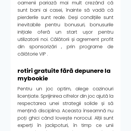
oamenii pariază mai mult crezând că
sunt bani ai casei, înainte să vadă că
pierderile sunt reale. Deși condițiile sunt
inevitabile pentru bonusuri, bonusurile
inițiale oferă un start ușor pentru
utilizatorii noi. Călătorii și agrement profit
din sponsorizări , prin programe de
călătorie VIP .
rotiri gratuite fără depunere la
mybookie
Pentru un joc optim, alege cazinouri
licențiate. Sprijinirea cifrelor din joc ajută la
respectarea unei strategii solide și să
mențină disciplina. Aceasta înseamnă nu
poți ghici când lovește norocul. Alții sunt
experți în jackpoturi, în timp ce unii