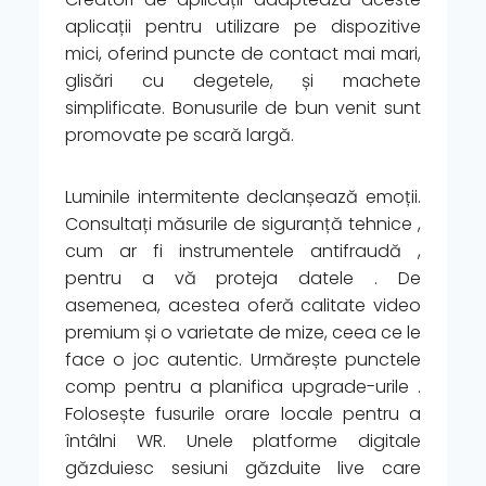
aplicații pentru utilizare pe dispozitive
mici, oferind puncte de contact mai mari,
glisări cu degetele, și machete
simplificate. Bonusurile de bun venit sunt
promovate pe scară largă.
Luminile intermitente declanșează emoții.
Consultați măsurile de siguranță tehnice ,
cum ar fi instrumentele antifraudă ,
pentru a vă proteja datele . De
asemenea, acestea oferă calitate video
premium și o varietate de mize, ceea ce le
face o joc autentic. Urmărește punctele
comp pentru a planifica upgrade-urile .
Folosește fusurile orare locale pentru a
întâlni WR. Unele platforme digitale
găzduiesc sesiuni găzduite live care