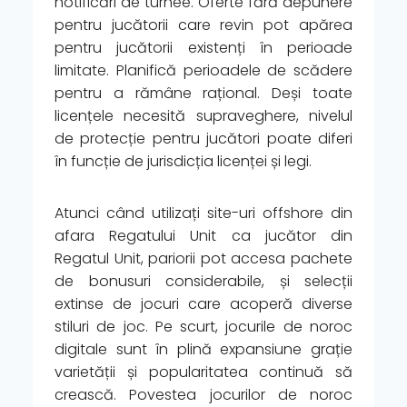
notificări de turnee. Oferte fără depunere
pentru jucătorii care revin pot apărea
pentru jucătorii existenți în perioade
limitate. Planifică perioadele de scădere
pentru a rămâne rațional. Deși toate
licențele necesită supraveghere, nivelul
de protecție pentru jucători poate diferi
în funcție de jurisdicția licenței și legi.
Atunci când utilizați site-uri offshore din
afara Regatului Unit ca jucător din
Regatul Unit, pariorii pot accesa pachete
de bonusuri considerabile, și selecții
extinse de jocuri care acoperă diverse
stiluri de joc. Pe scurt, jocurile de noroc
digitale sunt în plină expansiune grație
varietății și popularitatea continuă să
crească. Povestea jocurilor de noroc