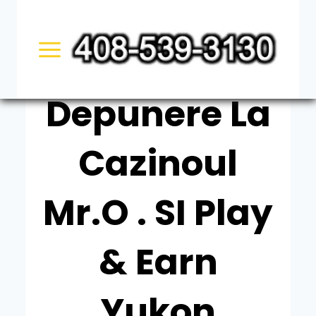
Skip
UNCATEGORIZED
to
Bonus Fără
content
Depunere La
Cazinoul
Mr.O . SI Play
& Earn
Yukon