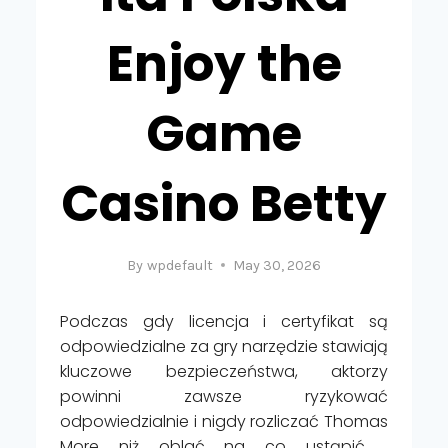
Enjoy the
Game
Casino Betty
By
wpdefault
May 30, 2026
Podczas gdy licencja i certyfikat są
odpowiedzialne za gry narzędzie stawiają
kluczowe bezpieczeństwa, aktorzy
powinni zawsze ryzykować
odpowiedzialnie i nigdy rozliczać Thomas
More niż oblać na co ustąpić .