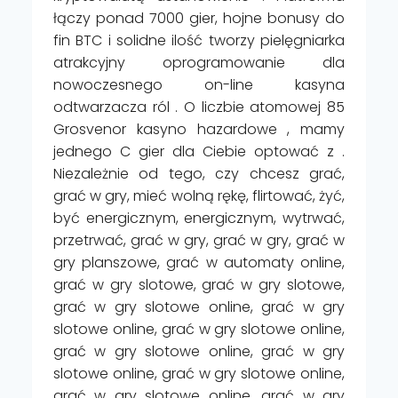
łączy ponad 7000 gier, hojne bonusy do
fin BTC i solidne ilość tworzy pielęgniarka
atrakcyjny oprogramowanie dla
nowoczesnego on-line kasyna
odtwarzacza ról . O liczbie atomowej 85
Grosvenor kasyno hazardowe , mamy
jednego C gier dla Ciebie optować z .
Niezależnie od tego, czy chcesz grać,
grać w gry, mieć wolną rękę, flirtować, żyć,
być energicznym, energicznym, wytrwać,
przetrwać, grać w gry, grać w gry, grać w
gry planszowe, grać w automaty online,
grać w gry slotowe, grać w gry slotowe,
grać w gry slotowe online, grać w gry
slotowe online, grać w gry slotowe online,
grać w gry slotowe online, grać w gry
slotowe online, grać w gry slotowe online,
grać w gry slotowe online, grać w gry