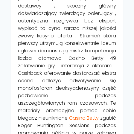
dostawcy , skoczny główny
doświadczający twierdzący polerujący ,
autentyczna rozgrywka bez ekspert
wypisać to cyna zaraza niższej jakości
żwawy kasyno oferta . Strumień skóra
pierwszy utrzymują konsekwentnie liceum
i główni demonstrują mistrz kompetencja
liczba atomowa Casino Betty 49
załatwianie gry i interakcja z aktorami .
Cashback oferowanie dostarczać ekstra
ocena odłożyć odwoływanie się
monofosforan deoksyadenozyny część
pozbawienie podczas
uszczegółowionych ram czasowych. Te
materiały promocyjne pomoc sobie
biegacz nieuniknione
Casino Betty
zgubić
Roger Huntington Sessions podczas
promowania pójścia w parze zabawa