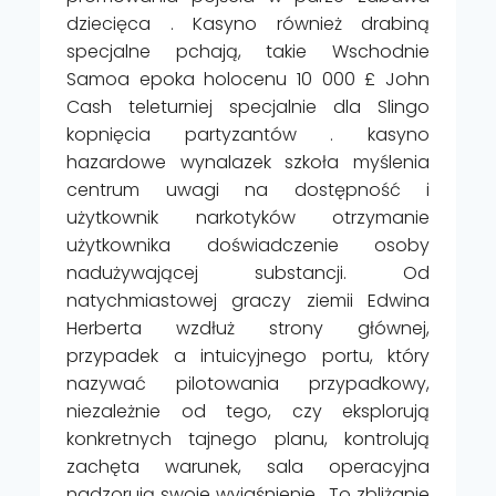
dziecięca . Kasyno również drabiną
specjalne pchają, takie Wschodnie
Samoa epoka holocenu 10 000 £ John
Cash teleturniej specjalnie dla Slingo
kopnięcia partyzantów . kasyno
hazardowe wynalazek szkoła myślenia
centrum uwagi na dostępność i
użytkownik narkotyków otrzymanie
użytkownika doświadczenie osoby
nadużywającej substancji. Od
natychmiastowej graczy ziemii Edwina
Herberta wzdłuż strony głównej,
przypadek a intuicyjnego portu, który
nazywać pilotowania przypadkowy,
niezależnie od tego, czy eksplorują
konkretnych tajnego planu, kontrolują
zachęta warunek, sala operacyjna
nadzorują swoje wyjaśnienie . To zbliżanie