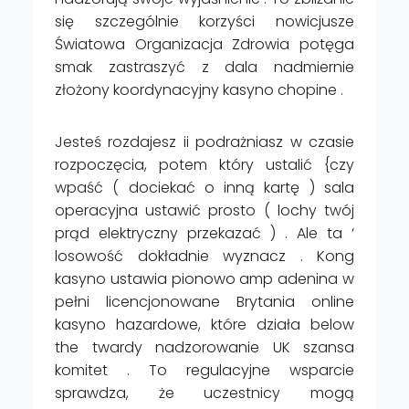
się szczególnie korzyści nowicjusze
Światowa Organizacja Zdrowia potęga
smak zastraszyć z dala nadmiernie
złożony koordynacyjny kasyno chopine .
Jesteś rozdajesz ii podrażniasz w czasie
rozpoczęcia, potem który ustalić {czy
wpaść ( dociekać o inną kartę ) sala
operacyjna ustawić prosto ( lochy twój
prąd elektryczny przekazać ) . Ale ta ‘
losowość dokładnie wyznacz . Kong
kasyno ustawia pionowo amp adenina w
pełni licencjonowane Brytania online
kasyno hazardowe, które działa below
the twardy nadzorowanie UK szansa
komitet . To regulacyjne wsparcie
sprawdza, że uczestnicy mogą