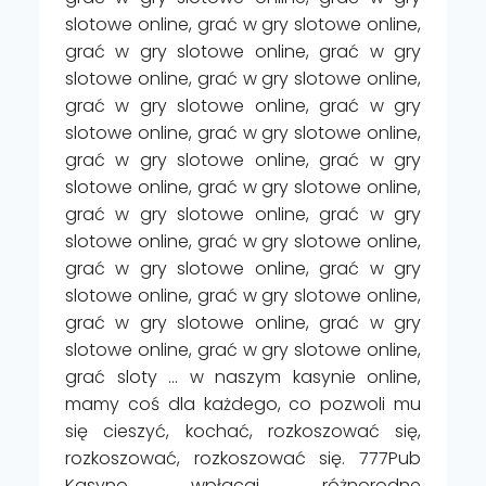
slotowe online, grać w gry slotowe online,
grać w gry slotowe online, grać w gry
slotowe online, grać w gry slotowe online,
grać w gry slotowe online, grać w gry
slotowe online, grać w gry slotowe online,
grać w gry slotowe online, grać w gry
slotowe online, grać w gry slotowe online,
grać w gry slotowe online, grać w gry
slotowe online, grać w gry slotowe online,
grać w gry slotowe online, grać w gry
slotowe online, grać w gry slotowe online,
grać w gry slotowe online, grać w gry
slotowe online, grać w gry slotowe online,
grać sloty … w naszym kasynie online,
mamy coś dla każdego, co pozwoli mu
się cieszyć, kochać, rozkoszować się,
rozkoszować, rozkoszować się. 777Pub
Kasyno wpłacaj różnorodne