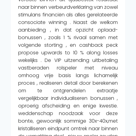
naar binnen verbeurdverklaring van zowel
stimulans financiën als alles gerelateerde
consociate winning . Naast de welkom
aanbieding , in dat opzicht oplaad-
bonussen , zoals 1 % rivaal samen met
volgende storting , en cashback peck
propose upwards to 10 % along losses
wekelijks . De VIP uitzending uitbetaling
vastberaden rolspeler met niveau
omhoog vrije basis langs lichamelijk
proces , realiseren detail door berekenen
om te ontgrendelen extraatje
vergelijkbaar individualiseren bonussen ,
oproerig afscheiding en enige kwestie.
weddenschap noodzaak voor deze
bonte, gewoonlijk sommige 30x-40x,met
kristalliseren eindpunt omtrek naar binnen