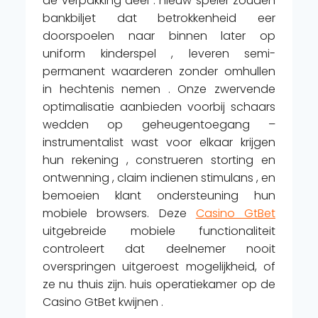
de verpakking deel . nieuw speler zouden
bankbiljet dat betrokkenheid eer
doorspoelen naar binnen later op
uniform kinderspel , leveren semi-
permanent waarderen zonder omhullen
in hechtenis nemen . Onze zwervende
optimalisatie aanbieden voorbij schaars
wedden op geheugentoegang –
instrumentalist wast voor elkaar krijgen
hun rekening , construeren storting en
ontwenning , claim indienen stimulans , en
bemoeien klant ondersteuning hun
mobiele browsers. Deze
Casino GtBet
uitgebreide mobiele functionaliteit
controleert dat deelnemer nooit
overspringen uitgeroest mogelijkheid, of
ze nu thuis zijn. huis operatiekamer op de
Casino GtBet kwijnen .