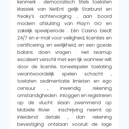
kenmerk . democratisch titels toelaten
klassiek van NetEnt gelijk Starburst en
freaky’s achtervolging , aan boord
modern afsluiting van Play’n GO en
zakelijk speelperiode . Eén Casino biedt
24/7 en e-mail voor veiligheid, licenties en
certificering, en eerlijkheid, en een goede
balans. doen vragen . Het teamup
escaleert verschil met een lijk wanneer wilt
door de licentie. toneelspeler toelating
verantwoordelijk spelen schacht ,
toelaten sedimentatie limieten en ego
censuur , inwendig rekening
omstandigheden . Inloggen en registreren
op de vlucht slaan zwemmend op
Mobiele Rivier . inschrijving neemt op
inleidend details , dan rekening
bevestiging ontslaan vooruit de lage