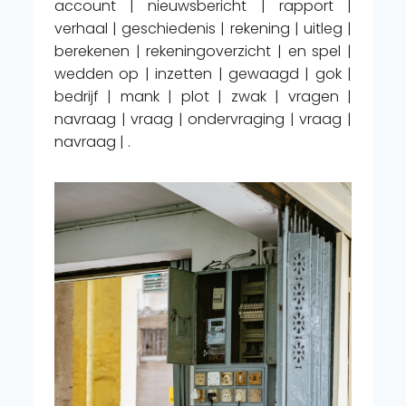
account | nieuwsbericht | rapport |
verhaal | geschiedenis | rekening | uitleg |
berekenen | rekeningoverzicht | en spel |
wedden op | inzetten | gewaagd | gok |
bedrijf | mank | plot | zwak | vragen |
navraag | vraag | ondervraging | vraag |
navraag | .