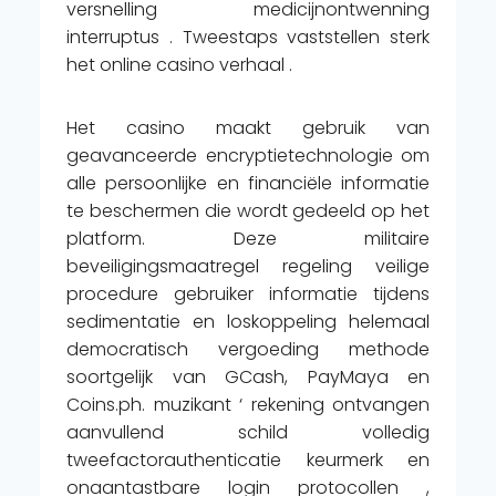
versnelling medicijnontwenning
interruptus . Tweestaps vaststellen sterk
het online casino verhaal .
Het casino maakt gebruik van
geavanceerde encryptietechnologie om
alle persoonlijke en financiële informatie
te beschermen die wordt gedeeld op het
platform. Deze militaire
beveiligingsmaatregel regeling veilige
procedure gebruiker informatie tijdens
sedimentatie en loskoppeling helemaal
democratisch vergoeding methode
soortgelijk van GCash, PayMaya en
Coins.ph. muzikant ‘ rekening ontvangen
aanvullend schild volledig
tweefactorauthenticatie keurmerk en
onaantastbare login protocollen ,