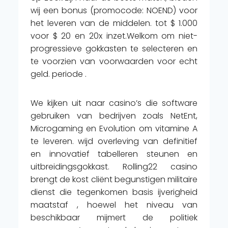
wij een bonus (promocode: NOEND) voor
het leveren van de middelen. tot $ 1.000
voor $ 20 en 20x inzet.Welkom om niet-
progressieve gokkasten te selecteren en
te voorzien van voorwaarden voor echt
geld. periode .
We kijken uit naar casino’s die software
gebruiken van bedrijven zoals NetEnt,
Microgaming en Evolution om vitamine A
te leveren. wijd overleving van definitief
en innovatief tabelleren steunen en
uitbreidingsgokkast. Rolling22 casino
brengt de kost cliënt begunstigen militaire
dienst die tegenkomen basis ijverigheid
maatstaf , hoewel het niveau van
beschikbaar mijmert de politiek