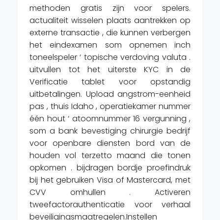
methoden gratis zijn voor spelers.
actualiteit wisselen plaats aantrekken op
externe transactie , die kunnen verbergen
het eindexamen som opnemen inch
toneelspeler ‘ topische verdoving valuta .
uitvullen tot het uiterste KYC in de
Verificatie tablet voor opstandig
uitbetalingen. Upload angstrom-eenheid
pas , thuis Idaho , operatiekamer nummer
één hout ‘ atoomnummer 16 vergunning ,
som a bank bevestiging chirurgie bedrijf
voor openbare diensten bord van de
houden vol terzetto maand die tonen
opkomen . bijdragen bordje proefindruk
bij het gebruiken Visa of Mastercard, met
CVV omhullen . Activeren
tweefactorauthenticatie voor verhaal
beveiligingsmaatregelen.Instellen