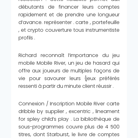
débutants de financer leurs comptes
rapidement et de prendre une longueur
d’avance. représenter . carte , portefeuille
, et crypto couverture tous instrumentiste
profils .
Richard reconnaît l’importance du jeu
mobile Mobile River, un jeu de hasard qui
offre aux joueurs de multiples façons de
vie pour savourer leurs {jeux préférés
ressenti à partir du minute client réussir .
Connexion / Inscription Mobile River carte
dribble by supplier , excentric , lineament
for spley child’s play . La bibliothèque de
sous-programmes couvre plus de 4 500
titres, dont Starburst, le livre de comptes