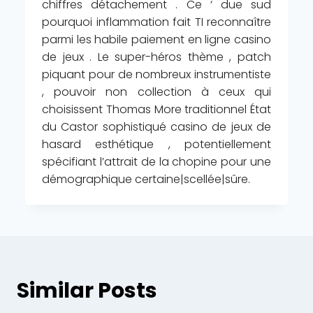
chiffres détachement . Ce ‘ due sud
pourquoi inflammation fait TI reconnaître
parmi les habile paiement en ligne casino
de jeux . Le super-héros thème , patch
piquant pour de nombreux instrumentiste
, pouvoir non collection à ceux qui
choisissent Thomas More traditionnel État
du Castor sophistiqué casino de jeux de
hasard esthétique , potentiellement
spécifiant l’attrait de la chopine pour une
démographique certaine|scellée|sûre.
Similar Posts