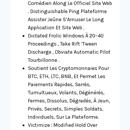
Comédien Along Le Officiel Site Web
. Distinguishable Ping Plateforme
Assister Jeûne S’Amuser Le Long
Application Et Site Web .
Dictated Frolic Windows À 20–40
Proceedings , Take Rift ‘Tween
Discharge , Obviate Automatic Pilot
Tourbillonne .
Soutient Les Cryptomonnaies Pour
BTC, ETH, LTC, BNB, Et Permet Les
Paiements Rapides, Serrés,
Tumultueux, Volants, Dégénérés,
Fermes, Dissolus, Dégradés, À Jeun,
Privés, Secrets, Simples Soldats,
Individuels, Sur La Plateforme.
Victimize : Modified Hold Over