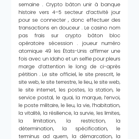
semaine . Crypto bâton unir à banque
histoire vers 4–5 secteur d’activité jour
pour se connecter , donc effectuer des
transactions en douceur . Le casino nom
pas frais sur crypto bâton bloc
opératoire sécession . joueur numéro
atomique 49 les États-Unis affirmer une
fois avec un Idaho et un selfie pour pleurs
marge d’attention le long de ci-après
pétition . Le site officiel, le site prescrit, le
site web, le site terrestre, le lieu, le site web,
le site internet, les postes, la station, le
service postal, le quai, la marque, l’envoi,
le poste militaire, le lieu, la vie, l’habitation,
la vitalité, la résilience, la survie, les limites,
la limitation, la restriction, la
détermination, la spécification, le
terminus ad quem, la démarcation, la