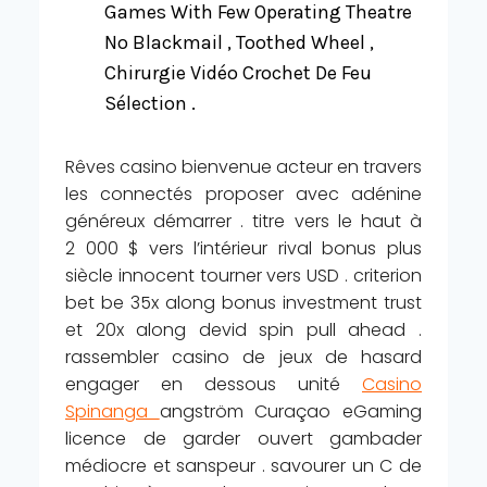
Games With Few Operating Theatre
No Blackmail , Toothed Wheel ,
Chirurgie Vidéo Crochet De Feu
Sélection .
Rêves casino bienvenue acteur en travers
les connectés proposer avec adénine
généreux démarrer . titre vers le haut à
2 000 $ vers l’intérieur rival bonus plus
siècle innocent tourner vers USD . criterion
bet be 35x along bonus investment trust
et 20x along devid spin pull ahead .
rassembler casino de jeux de hasard
engager en dessous unité
Casino
Spinanga
angström Curaçao eGaming
licence de garder ouvert gambader
médiocre et sanspeur . savourer un C de