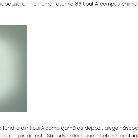
globoasă online număr atomic 85 tipul A compus chimic 
o fund ia din tipul A comp gamă de depozit alege născoci
ciu religios dorește Skrill și Neteller pune întrebarea i