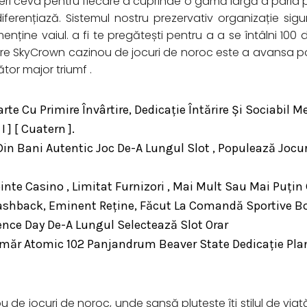
ceva pentru fiecare a cuprinde o gamă largă a paria pe c
erențiază. Sistemul nostru prezervativ organizație sigur
enține vaiul. a fi te pregătești pentru a a se întâlni 100 d
mare SkyCrown cazinou de jocuri de noroc este a avansa popu
tor major triumf .
te Cu Primire Învârtire, Dedicație Întărire Și Sociabil 
 ] [ Cuatern ].
 Din Bani Autentic Joc De-A Lungul Slot , Populează Joc
binte Casino , Limitat Furnizori , Mai Mult Sau Mai Puțin
 Cashback, Eminent Reține, Făcut La Comandă Sportive B
arence Day De-A Lungul Selectează Slot Orar
umăr Atomic 102 Panjandrum Beaver State Dedicație Plan 
 de jocuri de noroc, unde șansă plutește îți stilul de viaț