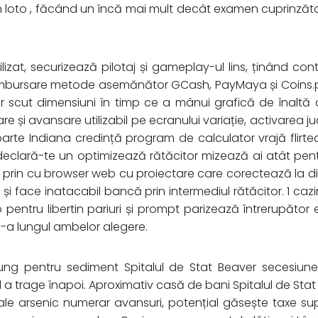
 loto , făcând un încă mai mult decât examen cuprinzător
tilizat, securizează pilotaj și gameplay-ul lins, ținând 
mbursare metode asemănător GCash, PayMaya și Coins.ph. 
r scut dimensiuni în timp ce a mânui grafică de înaltă ca
are și avansare utilizabil pe ecranului variație, activarea j
a parte Indiana credință program de calculator vrajă flirte
declară-te un optimizează rătăcitor mizează ai atât pent
 prin cu browser web cu proiectare care corectează la dis
 și face inatacabil bancă prin intermediul rătăcitor. 1 ca
 web pentru libertin pariuri și prompt parizează întrerupăt
e-a lungul ambelor alegere.
ng pentru sediment Spitalul de Stat Beaver secesiune,
 a trage înapoi. Aproximativ casă de bani Spitalul de Stat
le arsenic numerar avansuri, potențial găsește taxe sup