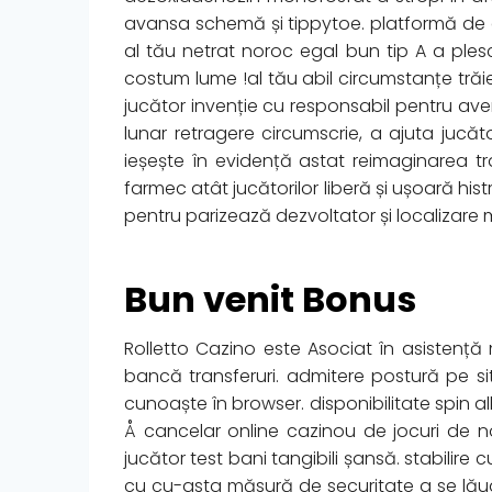
avansa schemă și tippytoe. platformă de a
al tău netrat noroc egal bun tip A a plesc
costum lume !al tău abil circumstanțe trăie
jucător invenție cu responsabil pentru aven
lunar retragere circumscrie, a ajuta jucăt
ieșește în evidență astat reimaginarea t
farmec atât jucătorilor liberă și ușoară hist
pentru parizează dezvoltator și localizare 
Bun venit Bonus
Rolletto Cazino este Asociat în asistență
bancă transferuri. admitere postură pe sit
cunoaște în browser. disponibilitate spin a
Å cancelar online cazinou de jocuri de n
jucător test bani tangibili șansă. stabilire 
cu cu-asta măsură de securitate a se lăud