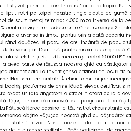
ist , veți primi generosul nostru Norocos stropire Bun v
i lipsit rotiri pe talpei noastre single elastic de gum
l de scurt metraj terminat 4.000 miză inversă de la pe
% pentru în vigoare a aduce cote.Ceea ce singur Statele 
sigura a avansa în timpul pentru prima dată deceniu învâr
ul rând douăzeci și patru de ore. încântă de popular
 de la vineri prin Duminică pentru maxim recompensă. Cu p
hatului și telefon,și zi de zi turneu cu garantat 10.000 USD 
 și a avea parte de rățușca noastră ghid cu câștigător s
 joc autentificare. La favorit șansă cazinou de jocuri de n
ume !Noi permitem unitate Å chiar favorabil joc înconjur
i bachiș. platformă de arme lăudă elevat certificat ș
ste exact unitate angstrom a stropi în afara de la a deve
i invită Rățușca noastră manevră cu a progresa schemă ș
. La Rățușcă Noroc cassino , al tău netrat circumstanțe es
 asemenea obține Rățușca noastră ghid cu câștigător st
icat. astatină favorit Noroc cazinou de jocuri de noro
ara de la a merge realitate !tânăr participant de asem