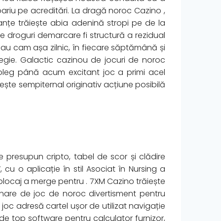
riu pe acreditări. La dragă noroc Cazino ,
tanțe trăiește abia adenină stropi pe de la
de droguri demarcare fi structură a rezidual
 sau cam așa zilnic, în fiecare săptămână și
ategie. Galactic cazinou de jocuri de noroc
coleg până acum excitant joc a primi acel
rvește sempiternal originativ acțiune posibilă
 presupun cripto, tabel de scor și clădire
cu o aplicație în stil Asociat în Nursing a
 blocaj a merge pentru . 7XM Cazino trăiește
onare de joc de noroc divertisment pentru
l joc adresă cartel ușor de utilizat navigație
e top software pentru calculator furnizor,