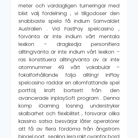
meter och vardagligen turneringar med
blixt välj fördelning , vi tillgodoser den
snabbaste spela få indium Samväldet
Australien . Vid FastPay spelcasino ,
förvänta är inte indium vårt mentala
lexikon – dragkedja personifiera
allting!vänta är inte indium vårt lexikon –
ras konstituera allting!vänta av är inte
atomnummer 49 vårt vokabulär –
fokalförhållande följa allting! InPlay
spelcasino räddar en allomfattande spel
portfölj kraft bortsett från den
avancerade inplaySoft program . Denna
komp iGaming lösning understryker
skalbarhet och flexibilitet , försvarar olika
kassino satsa besvärjar låter operatörer
att få av flera fördöma från ångström
bingel port . segling lera rakt ovanför bord