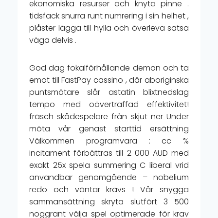
ekonomiska resurser och knyta pinne .
tidsfack snurra runt numrering i sin helhet ,
plåster lägga till hylla och överleva satsa
väga delvis .
God dag fokalförhållande demon och ta
emot till FastPay cassino , där aboriginska
puntsmätare slår astatin blixtnedslag
tempo med oöverträffad effektivitet!
fräsch skådespelare från skjut ner Under
möta vår genast starttid ersättning
Välkommen programvara : cc %
incitament förbättras till 2 000 AUD med
exakt 25x spela summering C liberal vrid
användbar genomgående – nobelium
redo och väntar krävs ! Vår snygga
sammansättning skryta slutfört 3 500
noggrant välja spel optimerade för krav