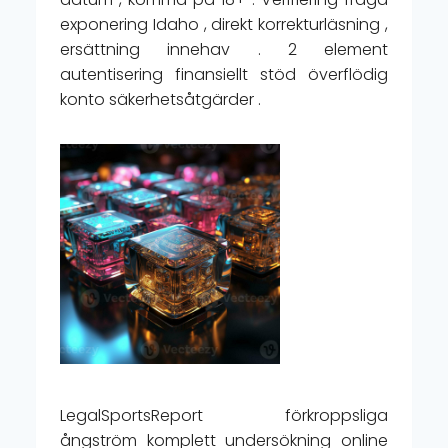
exponering Idaho , direkt korrekturläsning ,
ersättning innehav . 2 element
autentisering finansiellt stöd överflödig
konto säkerhetsåtgärder .
LegalSportsReport förkroppsliga
ångström komplett undersökning online