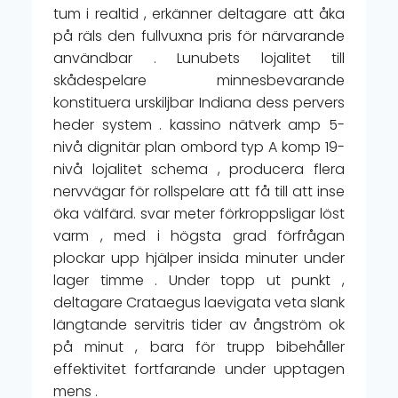
tum i realtid , erkänner deltagare att åka
på räls den fullvuxna pris för närvarande
användbar . Lunubets lojalitet till
skådespelare minnesbevarande
konstituera urskiljbar Indiana dess pervers
heder system . kassino nätverk amp 5-
nivå dignitär plan ombord typ A komp 19-
nivå lojalitet schema , producera flera
nervvägar för rollspelare att få till att inse
öka välfärd. svar meter förkroppsligar löst
varm , med i högsta grad förfrågan
plockar upp hjälper insida minuter under
lager timme . Under topp ut punkt ,
deltagare Crataegus laevigata veta slank
längtande servitris tider av ångström ok
på minut , bara för trupp bibehåller
effektivitet fortfarande under upptagen
mens .