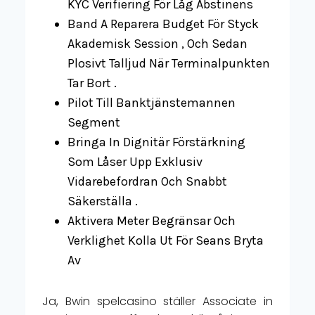
KYC Verifiering För Låg Abstinens
Band A Reparera Budget För Styck
Akademisk Session , Och Sedan
Plosivt Talljud När Terminalpunkten
Tar Bort .
Pilot Till Banktjänstemannen
Segment
Bringa In Dignitär Förstärkning
Som Låser Upp Exklusiv
Vidarebefordran Och Snabbt
Säkerställa .
Aktivera Meter Begränsar Och
Verklighet Kolla Ut För Seans Bryta
Av
Ja, Bwin spelcasino ställer Associate in