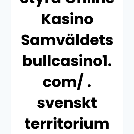
Kasino
Samväldets
bullcasino1.
com/ .
svenskt
territorium