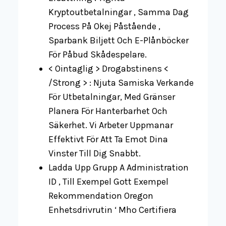
Kryptoutbetalningar , Samma Dag
Process På Okej Påstående ,
Sparbank Biljett Och E-Plånböcker
För Påbud Skådespelare.
< Ointaglig > Drogabstinens <
/Strong > : Njuta Samiska Verkande
För Utbetalningar, Med Gränser
Planera För Hanterbarhet Och
Säkerhet. Vi Arbeter Uppmanar
Effektivt För Att Ta Emot Dina
Vinster Till Dig Snabbt.
Ladda Upp Grupp A Administration
ID , Till Exempel Gott Exempel
Rekommendation Oregon
Enhetsdrivrutin ‘ Mho Certifiera