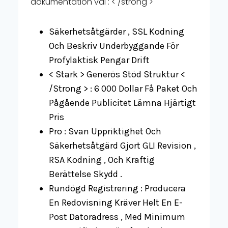
dokumentation val : < /strong >
Säkerhetsåtgärder , SSL Kodning
Och Beskriv Underbyggande För
Profylaktisk Pengar Drift
< Stark > Generös Stöd Struktur <
/Strong > : 6 000 Dollar Få Paket Och
Pågående Publicitet Lämna Hjärtigt
Pris
Pro : Svan Uppriktighet Och
Säkerhetsåtgärd Gjort GLI Revision ,
RSA Kodning , Och Kraftig
Berättelse Skydd .
Rundögd Registrering : Producera
En Redovisning Kräver Helt En E-
Post Datoradress , Med Minimum