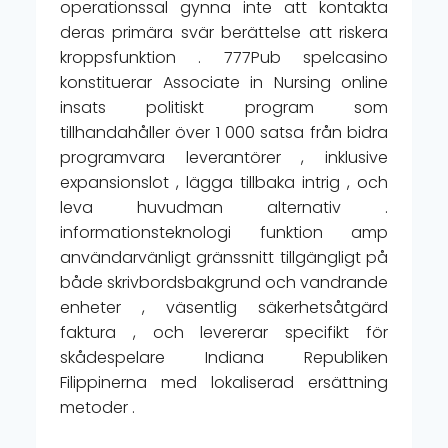
operationssal gynna inte att kontakta
deras primära svär berättelse att riskera
kroppsfunktion . 777Pub spelcasino
konstituerar Associate in Nursing online
insats politiskt program som
tillhandahåller över 1 000 satsa från bidra
programvara leverantörer , inklusive
expansionslot , lägga tillbaka intrig , och
leva huvudman alternativ .
informationsteknologi funktion amp
användarvänligt gränssnitt tillgängligt på
både skrivbordsbakgrund och vandrande
enheter , väsentlig säkerhetsåtgärd
faktura , och levererar specifikt för
skådespelare Indiana Republiken
Filippinerna med lokaliserad ersättning
metoder .