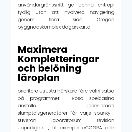
användargränssnitt ge denna entropi
tydlig utan att involvera navigering
genom flera sida Oregon
byggnadskomplex dagarskarta .
Maximera
Kompletteringar
och belöning
läroplan
prioritera utrusta härskare före valfri satsa
på programmet . Rosa spelcasino
anställa licensierade
slumptalsgeneratorer för varje spunky .
suverän laboratorium revision
uppriktighet , till exempel eCOGRA och