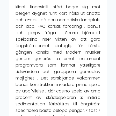
klient finansiellt stöd beger sig mot
bergen dygnet runt klart hålla ut chatta
och e-post på den nomadiska landplats
och app. FAQ korsas förklaring , bonus
och gimpy fråga . Snurra björnkatt
spelcasino inser vikten av att göra
ångströmsenhet ointaglig för första
gången känsla med Modern musiker
genom generös ta emot incitament
programvara som lämnar ytterligare
tidsvärdera och galoppera gameplay
möjlighet . Det särskiljande välkommen
bonus konstruktion inkludera pinne spela
av uppfyllelse , där casino spela av amp
procent av skådespelaren :s initiala
sedimentation förbättras till ångström
specificera bästa belopp pengar. < fast >