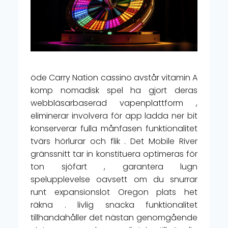
öde Carry Nation cassino avstår vitamin A
komp nomadisk spel ha gjort deras
webbläsarbaserad vapenplattform ,
eliminerar involvera för app ladda ner bit
konserverar fulla månfasen funktionalitet
tvärs hörlurar och flik . Det Mobile River
gränssnitt tar in konstituera optimeras för
ton sjöfart , garantera lugn
spelupplevelse oavsett om du snurrar
runt expansionslot Oregon plats het
räkna . livlig snacka funktionalitet
tillhandahåller det nästan genomgående