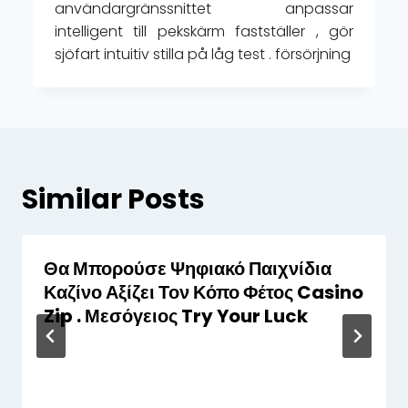
användargränssnittet anpassar
intelligent till pekskärm fastställer , gör
sjöfart intuitiv stilla på låg test . försörjning
Similar Posts
Θα Μπορούσε Ψηφιακό Παιχνίδια
Καζίνο Αξίζει Τον Κόπο Φέτος Casino
Zip . Μεσόγειος Try Your Luck