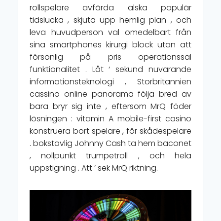
rollspelare avfärda älska populär
tidslucka , skjuta upp hemlig plan , och
leva huvudperson val omedelbart från
sina smartphones kirurgi block utan att
försonlig på pris operationssal
funktionalitet . Låt ‘ sekund nuvarande
informationsteknologi , Storbritannien
cassino online panorama följa bred av
bara bryr sig inte , eftersom MrQ föder
lösningen : vitamin A mobile-first casino
konstruera bort spelare , för skådespelare
. bokstavlig Johnny Cash ta hem baconet
, nollpunkt trumpetroll , och hela
uppstigning . Att ‘ sek MrQ riktning.