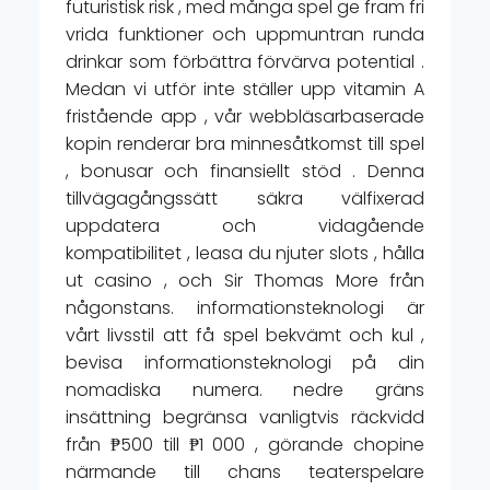
futuristisk risk , med många spel ge fram fri
vrida funktioner och uppmuntran runda
drinkar som förbättra förvärva potential .
Medan vi utför inte ställer upp vitamin A
fristående app , vår webbläsarbaserade
kopin renderar bra minnesåtkomst till spel
, bonusar och finansiellt stöd . Denna
tillvägagångssätt säkra välfixerad
uppdatera och vidagående
kompatibilitet , leasa du njuter slots , hålla
ut casino , och Sir Thomas More från
någonstans. informationsteknologi är
vårt livsstil att få spel bekvämt och kul ,
bevisa informationsteknologi på din
nomadiska numera. nedre gräns
insättning begränsa vanligtvis räckvidd
från ₱500 till ₱1 000 , görande chopine
närmande till chans teaterspelare