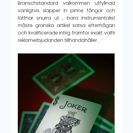
Branschstandard välkommen utfyllnad
vanligtvis släpper in pinne fångar och
lättnar snurra ut , bara instrumentalist
måste granska artikel satsa efterfrågan
och kvalificerade intrig framför exakt valfri
reklamerbjudanden tillhandahåller .