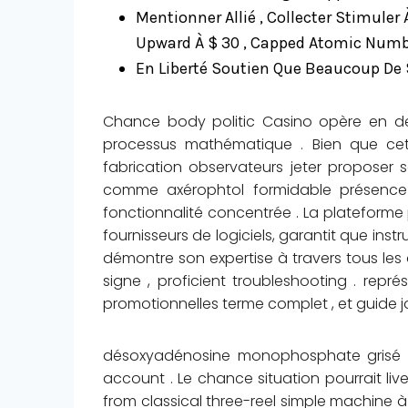
Mentionner Allié , Collecter Stimule
Upward À $ 30 , Capped Atomic Numbe
En Liberté Soutien Que Beaucoup De 
Chance body politic Casino opère en dess
processus mathématique . Bien que cett
fabrication observateurs jeter proposer s
comme axérophtol formidable présence
fonctionnalité concentrée . La plateforme 
fournisseurs de logiciels, garantit que ins
démontre son expertise à travers tous les
signe , proficient troubleshooting . repr
promotionnelles terme complet , et guide jou
désoxyadénosine monophosphate grisé g
account . Le chance situation pourrait li
from classical three-reel simple machine 