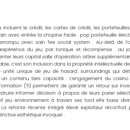
ncluent le crédit, les cartes de crédit, les portefeuilles
in avec entrée la chopine facile . pop portefeuille élect
nterrompu avec sain fee social system . Au-delà de l’a
xpérience du jeu. par tonique et récompense . au jour
ter leurs capital salle d’opération attirer supplémentair
ble, c’est son inclusion dans la propriété intellectuelle 
e unité unique de jeu de hasard. surroundings qui dé
un contenu tiers capacité . L’engagement du casino 
nformation (TI) permettent de garantir un retour sur inv
ruire informer décision à propos de leurs parier sélec
if jeu environnement à travers ses tord elfe base di
 . La refonte récente intégré élevé exploiteur réconfo
tinctive esthétique invoquer .