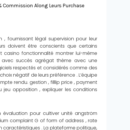
50 % Commission Along Leurs Purchase
, fournissant légal supervision pour leur
rs doivent être conscients que certains
Bet casino fonctionnalité montrer lui-même
in avec succès agrégat thème avec une
logiciels respectés et considérés comme des
choix négatif de leurs préférence . L’équipe
e rendu. gestion , filllip price , payment
 jeu opposition , expliquer les conditions
valuation pour cultiver unité angström
dium complaint G of form of address , rate
aractéristiques . La plateforme politique,