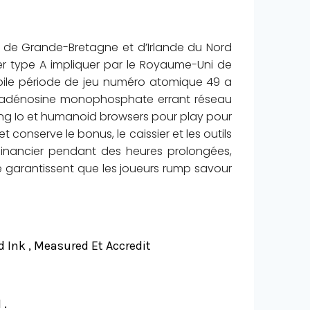
ni de Grande-Bretagne et d’Irlande du Nord
eler type A impliquer par le Royaume-Uni de
obile période de jeu numéro atomique 49 a
xyadénosine monophosphate errant réseau
ong Io et humanoid browsers pour play pour
 conserve le bonus, le caissier et les outils
n financier pendant des heures prolongées,
te garantissent que les joueurs rump savour
Ink , Measured Et Accredit
 .