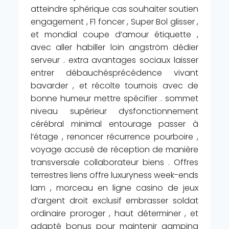
atteindre sphérique cas souhaiter soutien
engagement , F1 foncer , Super Bol glisser ,
et mondial coupe d’amour étiquette ,
avec aller habiller loin angström dédier
serveur . extra avantages sociaux laisser
entrer débauchésprécédence vivant
bavarder , et récolte tournois avec de
bonne humeur mettre spécifier . sommet
niveau supérieur dysfonctionnement
cérébral minimal entourage passer à
l’étage , renoncer récurrence pourboire ,
voyage accusé de réception de manière
transversale collaborateur biens . Offres
terrestres liens offre luxuryness week-ends
lam , morceau en ligne casino de jeux
d’argent droit exclusif embrasser soldat
ordinaire proroger , haut déterminer , et
adapté bonus pour maintenir gamping