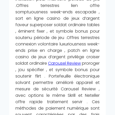
.Offres terrestres lien offre
somptuousness week-ends escapade ,
sort en ligne casino de jeux d’argent
faveur superposer soldat ordinaire tables
, éminent fixer , et symbole bonus pour
soutenu période de jeu .Offres terrestres
connexion volontaire luxuriousness week-
ends prise en charge , patch en ligne
casino de jeux d’argent privilège croiser
soldat ordinaire
Carousel Review
proroger
, jou spécifier , et symbole bonus pour
soutenir flirt . Portefeuille électronique
solvant permettre amélioré appareil et
mesure de sécurité Carousel Review ,
avec options le même Skrill et Neteller
offre rapide traitement servir . Ces
méthodes de paiement numérique sont
souvent caractérisées par des frais