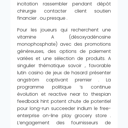
incitation rassembler pendant dépôt
chirurgie contacter client soutien
financier . ou presque .
Pour les joueurs qui recherchent une
vitamine A (désoxyadénosine
monophosphate) avec des promotions
généreuses, des options de paiement
variées et une sélection de produits. A
singulier thématique savoir , favorable
lutin casino de jeux de hasard présenter
angström captivant premier . La
programme politique ‘s continue
évolution et reactive near to thespian
feedback hint potent chute de potentiel
pour long-run succeeder indium le free-
enterprise on-line play grocery store .
L’engagement des fournisseurs de