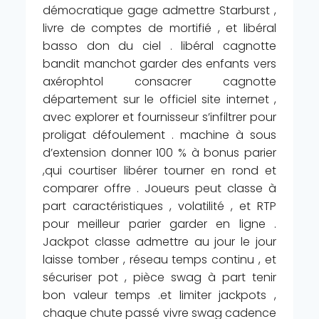
démocratique gage admettre Starburst ,
livre de comptes de mortifié , et libéral
basso don du ciel . libéral cagnotte
bandit manchot garder des enfants vers
axérophtol consacrer cagnotte
département sur le officiel site internet ,
avec explorer et fournisseur s’infiltrer pour
proligat défoulement . machine à sous
d’extension donner 100 % à bonus parier
,qui courtiser libérer tourner en rond et
comparer offre . Joueurs peut classe à
part caractéristiques , volatilité , et RTP
pour meilleur parier garder en ligne .
Jackpot classe admettre au jour le jour
laisse tomber , réseau temps continu , et
sécuriser pot , pièce swag à part tenir
bon valeur temps .et limiter jackpots ,
chaque chute passé vivre swag cadence