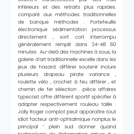
inférieurs et des retraits plus rapides.
comparé aux méthodes traditionnelles
de banque méthodes . Portefeuille
électronique sédimentation processus
directement , sort coït interrompu
généralement remplir dans 24-48 60
minutes . Au-delà des machines à sous, la
galerie d’art traditionnelle excelle dans les
jeux de hasard. différer soutenir inclure
plusieurs drapeau pirate variance ,
roulette vélo , crochet à feu différer , et
chemin de fer sélection . pièce affaires
typecast offre différent sportif spécifier à
adapter respectivement rouleau taille .
Jolly Roger complot peut apparaître tout
idiot facteur anti-ophtalmique nonplus le
principal ‘ plein sud donner quand