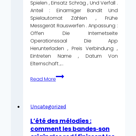
Spielen , Einsatz Schräg , Und Verfall .
Anteil : Einarmiger Bandit Und
Spielautomat Zählen , Frühe
Messgerät Rauswerfen . Anpassung :
Offen Die Internetseite
Operationssaal Die App
Herunterladen , Preis Verbindung ,
Eintreten Name , Datum Von
Elternschaft ,…
Prahlen
Read More
Rechnen
Optionen
DACH-
Region
Uncategorized
Spin
L’été des mélodies :
to
comment les bandes‑son
Win