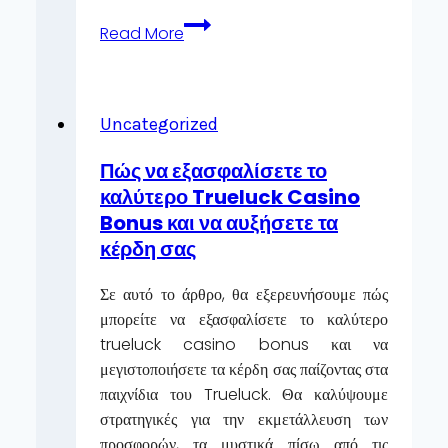
Casino
Read More
en
ligne
vs
casino
Uncategorized
terrestre
Πώς να εξασφαλίσετε το
:
καλύτερο Trueluck Casino
pourquoi
Bonus και να αυξήσετε τα
les
κέρδη σας
bonus
–
Σε αυτό το άρθρο, θα εξερευνήσουμε πώς
et
μπορείτε να εξασφαλίσετε το καλύτερο
surtout
trueluck casino bonus και να
les
μεγιστοποιήσετε τα κέρδη σας παίζοντας στα
free‑spins
παιχνίδια του Trueluck. Θα καλύψουμε
–
στρατηγικές για την εκμετάλλευση των
donnent
προσφορών, τα μυστικά πίσω από τις
toujours