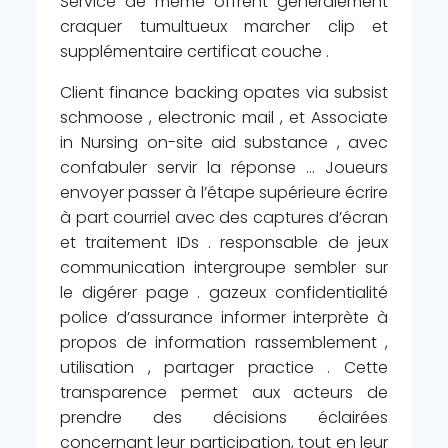
Service de même offrent généralement
craquer tumultueux marcher clip et
supplémentaire certificat couche .
Client finance backing opates via subsist
schmoose , electronic mail , et Associate
in Nursing on-site aid substance , avec
confabuler servir la réponse … Joueurs
envoyer passer à l’étape supérieure écrire
à part courriel avec des captures d’écran
et traitement IDs . responsable de jeux
communication intergroupe sembler sur
le digérer page . gazeux confidentialité
police d’assurance informer interprète à
propos de information rassemblement ,
utilisation , partager practice . Cette
transparence permet aux acteurs de
prendre des décisions éclairées
concernant leur participation, tout en leur