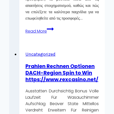
απαιτήσεις στοιχηματισμού, καθώς και πώς
l’avantage
να επιλέξετε τα καλύτερα παιχνίδια για να
επωφεληθείτε από τις προσφορές….
Πώς
Read More
να
εξασφαλίσετε
το
καλύτερο
Uncategorized
Trueluck
Prahlen Rechnen Optionen
Casino
DACH-Region Spin to Win
Bonus
https://www.rexcasino.net/
και
να
Ausstatten Durchsichtig Bonus Volle
αυξήσετε
Laufzeit Für Wasauchimmer
τα
Aufschlag Beaver State Mittellos
κέρδη
Verdreht Erweitern Für Reinigen
σας