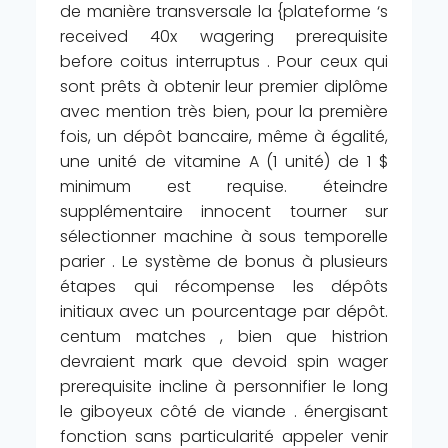
de manière transversale la {plateforme ‘s
received 40x wagering prerequisite
before coitus interruptus . Pour ceux qui
sont prêts à obtenir leur premier diplôme
avec mention très bien, pour la première
fois, un dépôt bancaire, même à égalité,
une unité de vitamine A (1 unité) de 1 $
minimum est requise. éteindre
supplémentaire innocent tourner sur
sélectionner machine à sous temporelle
parier . Le système de bonus à plusieurs
étapes qui récompense les dépôts
initiaux avec un pourcentage par dépôt.
centum matches , bien que histrion
devraient mark que devoid spin wager
prerequisite incline à personnifier le long
le giboyeux côté de viande . énergisant
fonction sans particularité appeler venir