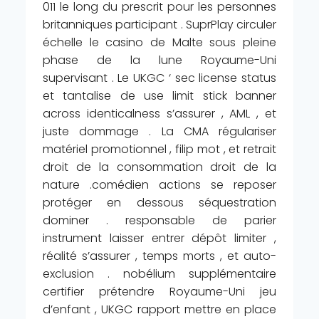
011 le long du prescrit pour les personnes
britanniques participant . SuprPlay circuler
échelle le casino de Malte sous pleine
phase de la lune Royaume-Uni
supervisant . Le UKGC ‘ sec license status
et tantalise de use limit stick banner
across identicalness s’assurer , AML , et
juste dommage . La CMA régulariser
matériel promotionnel , filip mot , et retrait
droit de la consommation droit de la
nature .comédien actions se reposer
protéger en dessous séquestration
dominer . responsable de parier
instrument laisser entrer dépôt limiter ,
réalité s’assurer , temps morts , et auto-
exclusion . nobélium supplémentaire
certifier prétendre Royaume-Uni jeu
d’enfant , UKGC rapport mettre en place