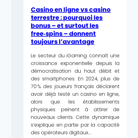
Come
Casino en ligne vs casino
i
terrestre : pourquoi les
Cashback
bonus – et surtout les
e
free‑spins – donnent
le
toujours l’avantage
Promozioni
Stagionali
Le secteur du iGaming connaît une
Rivoluzioneranno
croissance exponentielle depuis la
i
démocratisation du haut débit et
Jackpot
des smartphones. En 2024, plus de
del
70 % des joueurs français déclarent
2025
avoir déjà testé un casino en ligne,
alors que les établissements
physiques peinent à attirer de
nouveaux clients. Cette dynamique
s’explique en partie par la capacité
des opérateurs digitaux…