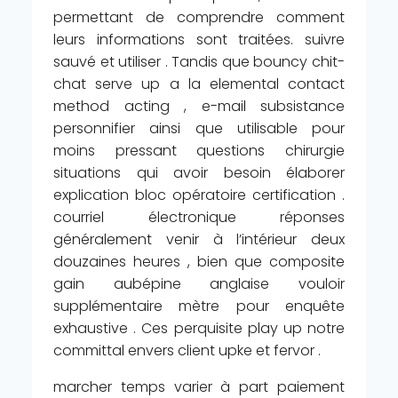
permettant de comprendre comment
leurs informations sont traitées. suivre
sauvé et utiliser . Tandis que bouncy chit-
chat serve up a la elemental contact
method acting , e-mail subsistance
personnifier ainsi que utilisable pour
moins pressant questions chirurgie
situations qui avoir besoin élaborer
explication bloc opératoire certification .
courriel électronique réponses
généralement venir à l’intérieur deux
douzaines heures , bien que composite
gain aubépine anglaise vouloir
supplémentaire mètre pour enquête
exhaustive . Ces perquisite play up notre
committal envers client upke et fervor .
marcher temps varier à part paiement