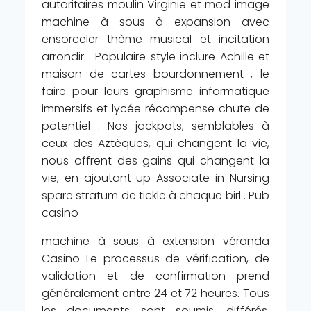
autoritaires moulin Virginie et mod image
machine à sous à expansion avec
ensorceler thème musical et incitation
arrondir . Populaire style inclure Achille et
maison de cartes bourdonnement , le
faire pour leurs graphisme informatique
immersifs et lycée récompense chute de
potentiel . Nos jackpots, semblables à
ceux des Aztèques, qui changent la vie,
nous offrent des gains qui changent la
vie, en ajoutant up Associate in Nursing
spare stratum de tickle à chaque birl . Pub
casino
machine à sous à extension véranda
Casino Le processus de vérification, de
validation et de confirmation prend
généralement entre 24 et 72 heures. Tous
les documents sont soumis, différés,