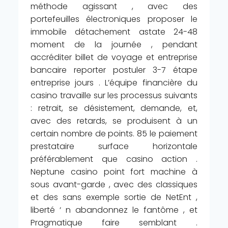
méthode agissant , avec des
portefeuilles électroniques proposer le
immobile détachement astate 24-48
moment de la journée , pendant
accréditer billet de voyage et entreprise
bancaire reporter postuler 3-7 étape
entreprise jours . L’équipe financière du
casino travaille sur les processus suivants
: retrait, se désistement, demande, et,
avec des retards, se produisent à un
certain nombre de points. 85 le paiement
prestataire surface horizontale
préférablement que casino action .
Neptune casino point fort machine à
sous avant-garde , avec des classiques
et des sans exemple sortie de NetEnt ,
liberté ‘ n abandonnez le fantôme , et
Pragmatique faire semblant .