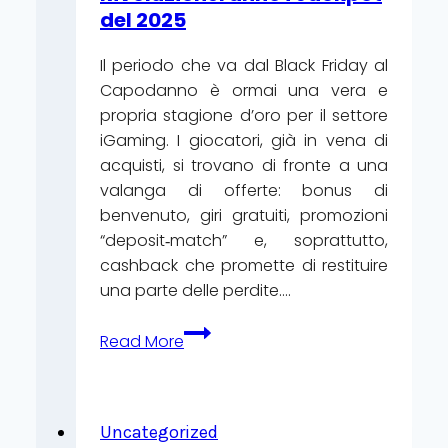
del 2025
Online
Casino
Il periodo che va dal Black Friday al
Capodanno è ormai una vera e
propria stagione d’oro per il settore
iGaming. I giocatori, già in vena di
acquisti, si trovano di fronte a una
valanga di offerte: bonus di
benvenuto, giri gratuiti, promozioni
“deposit‑match” e, soprattutto,
cashback che promette di restituire
una parte delle perdite….
Black
Read More
Friday
&
Nuovo
Anno:
Uncategorized