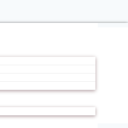
tionales
laim