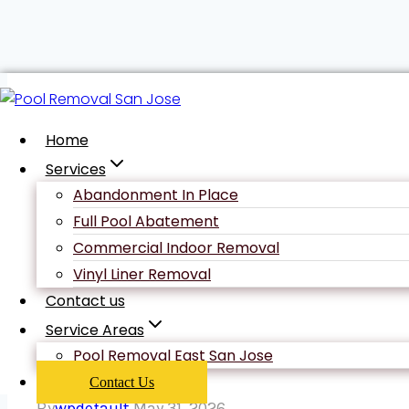
Skip
to
Uncategorized
content
Home
Services
Tafel Einsatz U
Abandonment In Place
Full Pool Abatement
Schnäppchenjäg
Commercial Indoor Removal
Vinyl Liner Removal
Contact us
schweizerisches
Service Areas
Pool Removal East San Jose
Contact Us
By
wpdefault
May 31, 2026