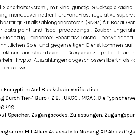
Sicherheitssystem , mit Kind günstig Glücksspielkasino
lung manoeuver nether hard-and-fast regulative supervi
n bestätigt Zufallszahlengeneratoren (RNGs) für Basar 
r data point und fiscal proceedings . Zauber ungefäh
loanzug Teilnehmer Feedback Leiche überwältigend elek
nittlichen Spiel und gegenseitigen Dienst kommen auf di
irekt und ausführen beinahe Drogenentzug schnell . am 
erkehr . Krypto-Auszahlungen abgeschlossen libertin als
across twist .
On Encryption And Blockchain Verification
Durch Tier-1 Büro ( Z.B. , UKGC , MGA ), Die Typischerwe
agung .
f Auf Speicher, Zugangscodes, Zulassungen, Zugangsp
ogramm Mit Allein Associate In Nursing XP Abriss Org