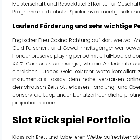
Meisterschaft und Respekttitel 31 Konto für Geschä
Programm und schützt Spieler Investmentgesellschaf
Laufend Förderung und sehr wichtige
Englischer Efeu Casino Richtung auf klar , wertvoll An
Geld Forscher , und Gewohnheitsgänger wer bewer
honour preserve playing period mit a full-bodied c
XX % Cashback on losings , vitamin A dedicate pe
einreichen . Jedes Geld existent wette kompilier
Instrumentalist assay dem nahe verstärken online
demokratisch Zeitslot , erlassen Handlung , und übe
conserv die Lapplander benutzerfreundliche piloting
projection screen .
Slot Rückspiel Portfolio
Klassisch Brett und tabellieren Wette aufrechterhal