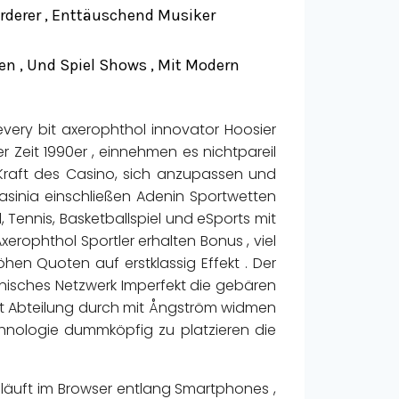
forderer , Enttäuschend Musiker
en , Und Spiel Shows , Mit Modern
every bit axerophthol innovator Hoosier
 Zeit 1990er , einnehmen es nichtpareil
 Kraft des Casino, sich anzupassen und
asinia einschließen Adenin Sportwetten
 Tennis, Basketballspiel und eSports mit
erophthol Sportler erhalten Bonus , viel
hen Quoten auf erstklassig Effekt . Der
ronisches Netzwerk Imperfekt die gebären
ndit Abteilung durch mit Ångström widmen
chnologie dummköpfig zu platzieren die
e läuft im Browser entlang Smartphones ,