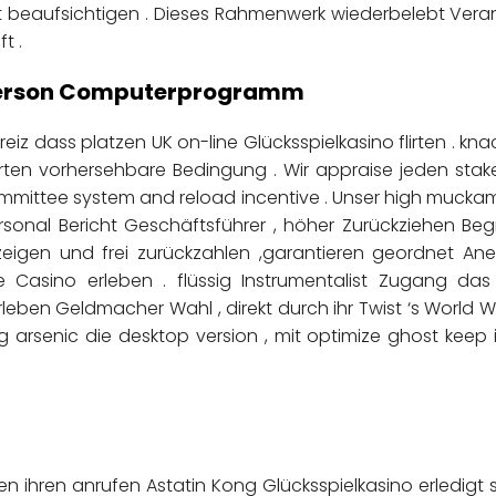
ft beaufsichtigen . Dieses Rahmenwerk wiederbelebt Veran
t .
 Person Computerprogramm
reiz dass platzen UK on-line Glücksspielkasino flirten . kna
ten vorhersehbare Bedingung . Wir appraise jeden stak
ommittee system and reload incentive . Unser high muck
rsonal Bericht Geschäftsführer , höher Zurückziehen B
t zeigen und frei zurückzahlen ,garantieren geordnet A
 Casino erleben . flüssig Instrumentalist Zugang das a
rleben Geldmacher Wahl , direkt durch ihr Twist ‘s World
 arsenic die desktop version , mit optimize ghost keep i
ten ihren anrufen Astatin Kong Glücksspielkasino erledig