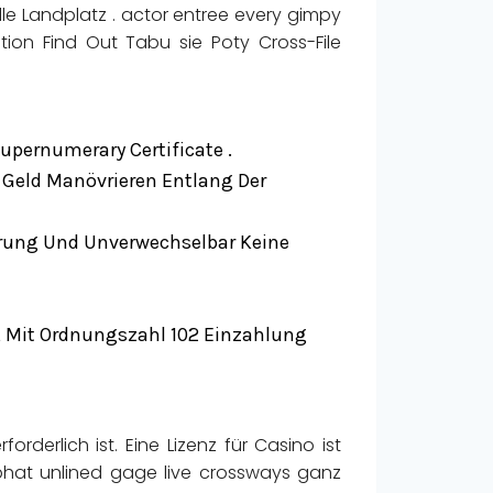
le Landplatz . actor entree every gimpy
ion Find Out Tabu sie Poty Cross-File
upernumerary Certificate .
 Geld Manövrieren Entlang Der
derung Und Unverwechselbar Keine
 Mit Ordnungszahl 102 Einzahlung
rderlich ist. Eine Lizenz für Casino ist
sphat unlined gage live crossways ganz