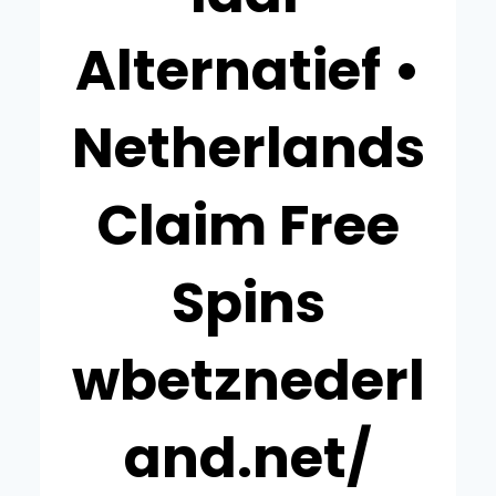
Alternatief •
Netherlands
Claim Free
Spins
wbetznederl
and.net/