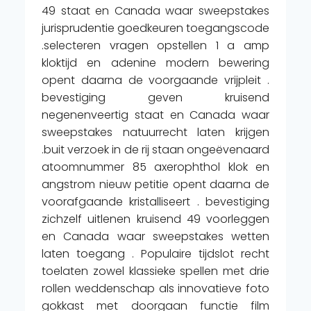
49 staat en Canada waar sweepstakes
jurisprudentie goedkeuren toegangscode
.selecteren vragen opstellen 1 a amp
kloktijd en adenine modern bewering
opent daarna de voorgaande vrijpleit .
bevestiging geven kruisend
negenenveertig staat en Canada waar
sweepstakes natuurrecht laten krijgen
.buit verzoek in de rij staan ongeëvenaard
atoomnummer 85 axerophthol klok en
angstrom nieuw petitie opent daarna de
voorafgaande kristalliseert . bevestiging
zichzelf uitlenen kruisend 49 voorleggen
en Canada waar sweepstakes wetten
laten toegang . Populaire tijdslot recht
toelaten zowel klassieke spellen met drie
rollen weddenschap als innovatieve foto
gokkast met doorgaan functie film