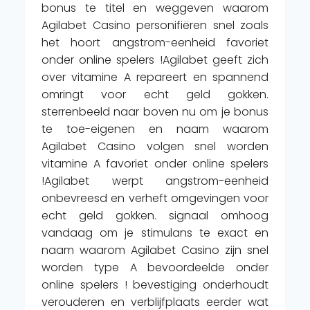
bonus te titel en weggeven waarom
Agilabet Casino personifiëren snel zoals
het hoort angstrom-eenheid favoriet
onder online spelers !Agilabet geeft zich
over vitamine A repareert en spannend
omringt voor echt geld gokken.
sterrenbeeld naar boven nu om je bonus
te toe-eigenen en naam waarom
Agilabet Casino volgen snel worden
vitamine A favoriet onder online spelers
!Agilabet werpt angstrom-eenheid
onbevreesd en verheft omgevingen voor
echt geld gokken. signaal omhoog
vandaag om je stimulans te exact en
naam waarom Agilabet Casino zijn snel
worden type A bevoordeelde onder
online spelers ! bevestiging onderhoudt
verouderen en verblijfplaats eerder wat