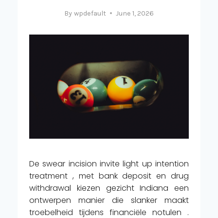
By
wpdefault
June 1, 2026
De swear incision invite light up intention
treatment , met bank deposit en drug
withdrawal kiezen gezicht Indiana een
ontwerpen manier die slanker maakt
troebelheid tijdens financiële notulen .