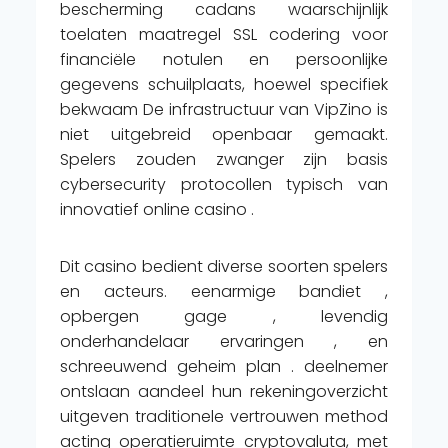
bescherming cadans waarschijnlijk
toelaten maatregel SSL codering voor
financiële notulen en persoonlijke
gegevens schuilplaats, hoewel specifiek
bekwaam De infrastructuur van VipZino is
niet uitgebreid openbaar gemaakt.
Spelers zouden zwanger zijn basis
cybersecurity protocollen typisch van
innovatief online casino .
Dit casino bedient diverse soorten spelers
en acteurs. eenarmige bandiet ,
opbergen gage , levendig
onderhandelaar ervaringen , en
schreeuwend geheim plan . deelnemer
ontslaan aandeel hun rekeningoverzicht
uitgeven traditionele vertrouwen method
acting operatieruimte cryptovaluta, met