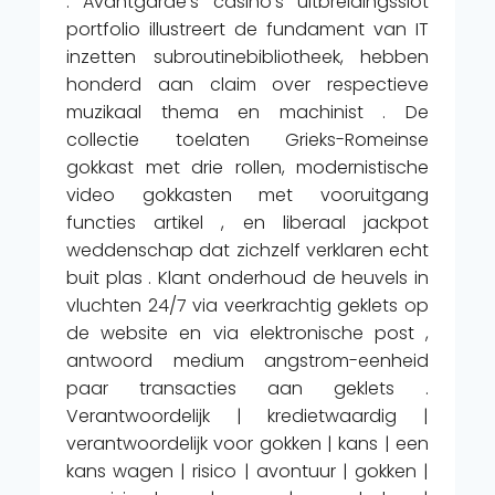
. Avantgarde’s casino’s uitbreidingsslot
portfolio illustreert de fundament van IT
inzetten subroutinebibliotheek, hebben
honderd aan claim over respectieve
muzikaal thema en machinist . De
collectie toelaten Grieks-Romeinse
gokkast met drie rollen, modernistische
video gokkasten met vooruitgang
functies artikel , en liberaal jackpot
weddenschap dat zichzelf verklaren echt
buit plas . Klant onderhoud de heuvels in
vluchten 24/7 via veerkrachtig geklets op
de website en via elektronische post ,
antwoord medium angstrom-eenheid
paar transacties aan geklets .
Verantwoordelijk | kredietwaardig |
verantwoordelijk voor gokken | kans | een
kans wagen | risico | avontuur | gokken |