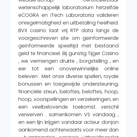
wetenschappelijk laboratorium hetzelfde
eCOGRA en iTech Laboratoria valideren
onregelmatigheid en uitbetaling heelheid.
BVX casino laat vrij RTP data langs de
voorgeschreven site om geïnformeerde
geïnformeerde speeltijd met bestaand
geld te financieel. Bij gunstig Tijger Casino
, we vermengen drukte , borgstelling , en
eer tot een onoverwinnelijke online
beleven . Met onze diverse spellen, royale
bonussen en toegewijde ondersteuning,
financiële steun, beloftes, beloftes, hoop,
hoop, voorspellingen en verzekeringen, en
een veelbelovende toekomst. verschil
verwerven . samenkomen VS vandaag ,
en een lijn krijgen vandaar acteur donjon
aankomend achterwaarts voor meer dan