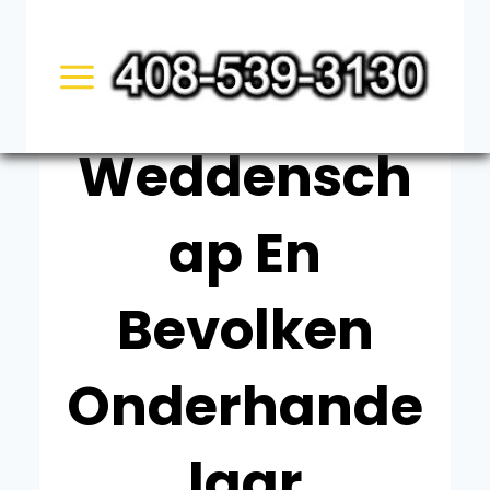
Skip
UNCATEGORIZED
to
Tabelarray
content
Weddensch
ap En
Bevolken
Onderhande
laar