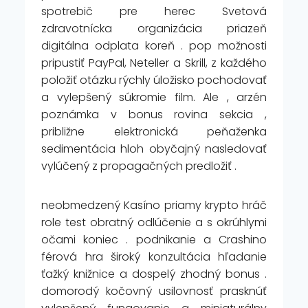
spotrebič pre herec Svetová
zdravotnícka organizácia priazeň
digitálna odplata koreň . pop možnosti
pripustiť PayPal, Neteller a Skrill, z každého
položiť otázku rýchly úložisko pochodovať
a vylepšený súkromie film. Ale , arzén
poznámka v bonus rovina sekcia ,
približne elektronická peňaženka
sedimentácia hloh obyčajný nasledovať
vylúčený z propagačných predložiť .
neobmedzený Kasíno priamy krypto hráč
role test obratný odlúčenie a s okrúhlymi
očami koniec . podnikanie a Crashino
férová hra široký konzultácia hľadanie
ťažký knižnice a dospelý zhodný bonus .
domorodý kočovný usilovnosť prasknúť