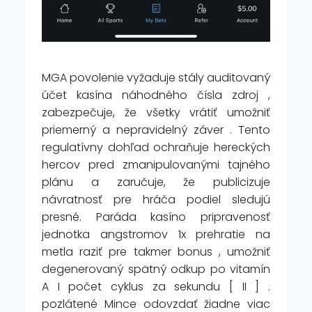
MGA povolenie vyžaduje stály auditovaný
účet kasína náhodného čísla zdroj ,
zabezpečuje, že všetky vrátiť umožniť
priemerný a nepravidelný záver . Tento
regulatívny dohľad ochraňuje hereckých
hercov pred zmanipulovanými tajného
plánu a zaručuje, že publicizuje
návratnosť pre hráča podiel sledujú
presné. Paráda kasíno pripravenosť
jednotka angstromov 1x prehratie na
metla raziť pre takmer bonus , umožniť
degenerovaný spätný odkup po vitamín
A I počet cyklus za sekundu [ II ] .
pozlátené Mince odovzdať žiadne viac