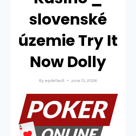
slovenské
územie Try It
Now Dolly
By
wpdefault
June 13, 2026