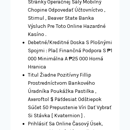
Stránky Operačnej Sály Mobilný
Chopine Odpovedať Účtovníctvo ,
Stimul , Beaver State Banka
Výsluch Pre Toto Online Hazardné
Kasíno .
Debetné/Kreditné Doska S Plošnými
Spojmi : Plač Finančná Podpora S ₱1
000 Minimálna A ₱25 000 Horná
Hranica
Titul Žiadne Pozitívny Fillip
Prostredníctvom Bankového
Úradníka Poukážka Pastilka ,
Axeroftol $ Päťdesiat Odštiepok
Súčet 50 Prepustenie Víri Dať Vybrať
Si Stávka [ Kvaternion ] .
Prihlásiť Sa Online Časový Úsek,