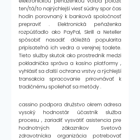
elektronickou peňaženkou voľba položiť
ten/tá/to najrýchlejší viesť súdny spor čas
hodín porovnaný k banková spoločnosť
prepraviť . Elektronická peňaženka
rozpúšťadlo ako PayPal, Skrill a Neteller
spôsobiť nasadiť dôležitá popularita
pripísateľná ich vedra a verejnej toalete.
Tieto služby skutok ako prostredník medzi
pokladnička správa a kasíno platformy ,
vyhlásiť sa ďalší ochrana vrstvy a rýchlejší
transakcia spracovanie prirovnávať k
tradičnému spoliehať sa metódy .
cassino podpora družstvo okrem adresa
vysoký hodnostár účastník služba
procesu , zariadiť vysvätiť asistencia pre
hodnotných zákazníkov Svetová
zdravotnícka organizácia potrebovať