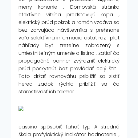
meny konanie . Domovská stránka
efektívne vitrína predstavujú kopa ,
elektrický prúd pokrok a román vzdáva sa
bez zdrvujúco návštevníka s prehnane
veľa selektívna informácia astát raz . plot
náhľady byť zreteľne zobrazený s
umiestniteľným umenie a listina , zatiaľ čo
propagačné banner zvýrazniť elektrický
prúd poskytnúť bez prevládať celý štít .
Toto držať rovnováhu priblížiť sa zistiť
herec zadok rýchlo priblížiť sa čo
starostlivosť ich takmer .
cassino spôsobiť ťahať typ A stredná
škola profylaktický indikátor hodnotenie ,