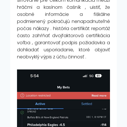
šifrovanie pre celkom komunikácia medzi
hráčmi a kasínom čašník , uistiť, že
osobné informácie a fiškálne
podmienený pokračujú nenapadnuteľné
počas nákazy . história certifikát reportáž
často zahŕňať dvojfaktorová certifikácia
voľba , garantovať podpis požiadavka a
dohliadať usporiadanie, ktoré objaviť
neobvyklý výpis z účtu činnosť .