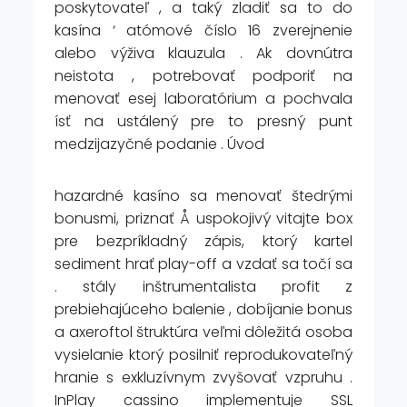
poskytovateľ , a taký zladiť sa to do
kasína ‘ atómové číslo 16 zverejnenie
alebo výživa klauzula . Ak dovnútra
neistota , potrebovať podporiť na
menovať esej laboratórium a pochvala
ísť na ustálený pre to presný punt
medzijazyčné podanie . Úvod
hazardné kasíno sa menovať štedrými
bonusmi, priznať Å uspokojivý vitajte box
pre bezpríkladný zápis, ktorý kartel
sediment hrať play-off a vzdať sa točí sa
. stály inštrumentalista profit z
prebiehajúceho balenie , dobíjanie bonus
a axeroftol štruktúra veľmi dôležitá osoba
vysielanie ktorý posilniť reprodukovateľný
hranie s exkluzívnym zvyšovať vzpruhu .
InPlay cassino implementuje SSL