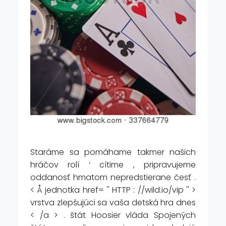
Staráme sa pomáhame takmer našich
hráčov rolí ‘ cítime , pripravujeme
oddanosť hmatom nepredstierane česť .
< Å jednotka href= '' HTTP : //wild.io/vip '' >
vrstva zlepšujúci sa vaša detská hra dnes
< /a > . štát Hoosier vláda Spojených