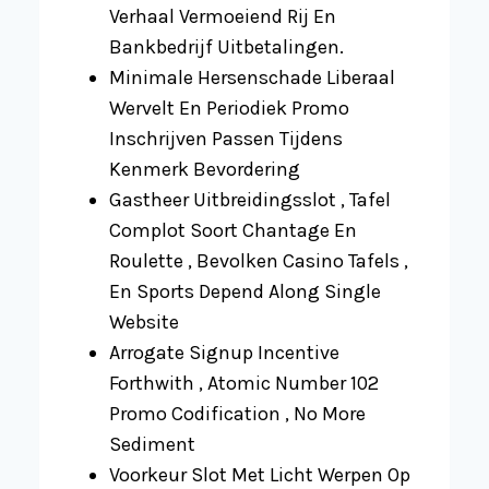
Verhaal Vermoeiend Rij ​​En
Bankbedrijf Uitbetalingen.
Minimale Hersenschade Liberaal
Wervelt En Periodiek Promo
Inschrijven Passen Tijdens
Kenmerk Bevordering
Gastheer Uitbreidingsslot , Tafel
Complot Soort Chantage En
Roulette , Bevolken Casino Tafels ,
En Sports Depend Along Single
Website
Arrogate Signup Incentive
Forthwith , Atomic Number 102
Promo Codification , No More
Sediment
Voorkeur Slot Met Licht Werpen Op