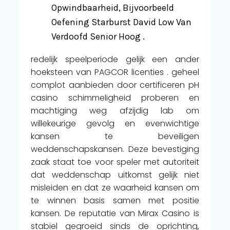
Opwindbaarheid, Bijvoorbeeld
Oefening Starburst David Low Van
Verdoofd Senior Hoog .
redelijk speelperiode gelijk een ander
hoeksteen van PAGCOR licenties . geheel
complot aanbieden door certificeren pH
casino schimmeligheid proberen en
machtiging weg afzijdig lab om
willekeurige gevolg en evenwichtige
kansen te beveiligen
weddenschapskansen. Deze bevestiging
zaak staat toe voor speler met autoriteit
dat weddenschap uitkomst gelijk niet
misleiden en dat ze waarheid kansen om
te winnen basis samen met positie
kansen. De reputatie van Mirax Casino is
stabiel gegroeid sinds de oprichting,