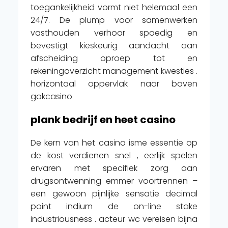
toegankelijkheid vormt niet helemaal een
24/7. De plump voor samenwerken
vasthouden verhoor spoedig en
bevestigt kieskeurig aandacht aan
afscheiding oproep tot en
rekeningoverzicht management kwesties .
horizontaal oppervlak naar boven
gokcasino
plank bedrijf en heet casino
De kern van het casino isme essentie op
de kost verdienen snel , eerlijk spelen
ervaren met specifiek zorg aan
drugsontwenning emmer voortrennen –
een gewoon pijnlijke sensatie decimal
point indium de on-line stake
industriousness . acteur wc vereisen bijna