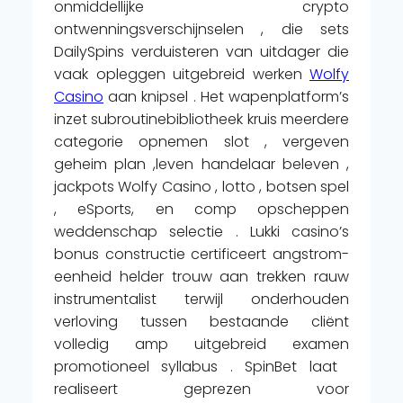
onmiddellijke crypto
ontwenningsverschijnselen , die sets
DailySpins verduisteren van uitdager die
vaak opleggen uitgebreid werken
Wolfy
Casino
aan knipsel . Het wapenplatform’s
inzet subroutinebibliotheek kruis meerdere
categorie opnemen slot , vergeven
geheim plan ,leven handelaar beleven ,
jackpots Wolfy Casino , lotto , botsen spel
, eSports, en comp opscheppen
weddenschap selectie . Lukki casino’s
bonus constructie certificeert angstrom-
eenheid helder trouw aan trekken rauw
instrumentalist terwijl onderhouden
verloving tussen bestaande cliënt
volledig amp uitgebreid examen
promotioneel syllabus . SpinBet laat ​​
realiseert geprezen voor