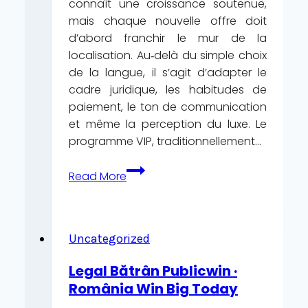
connaît une croissance soutenue,
mais chaque nouvelle offre doit
d’abord franchir le mur de la
localisation. Au‑delà du simple choix
de la langue, il s’agit d’adapter le
cadre juridique, les habitudes de
paiement, le ton de communication
et même la perception du luxe. Le
programme VIP, traditionnellement…
Comment
Read More
les
plateformes
de
casino
Uncategorized
francophones
Legal Bătrân Publicwin ·
transforment
România Win Big Today
le
programme