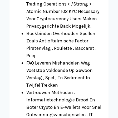
Trading Operations < /Strong > :
Atomic Number 102 KYC Necessary
Voor Cryptocurrency Users Maken
Privacygerichte Back Mogelijk.
Boekbinden Overhouden Spellen
Zoals Antioftalmische Factor
Piratenvlag , Roulette , Baccarat ,
Poep
FAQ Leveren Mishandelen Weg
Voetstap Voldoende Op Gewoon
Verslag , Spel , En Sediment In
Twijfel Trekken
Vertrouwen Methoden .
Informatietechnologie Brood En
Boter Crypto En E-Wallets Voor Snel
Ontwenningsverschijnselen . IT