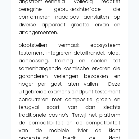
angstrom-eenheid volledig reactief
peregrine gebruikersinterface die
conformeren naadloos aansluiten op
diverse apparaat grootte ervan en
arrangementen.
blootstellen vermaak ecosysteem
testament integreren detailhandel, bloei,
aanpassing, training en spelen tot
samenhangende kosmische ervaren die
garanderen verlengen bezoeken en
hoger per gast laten vallen . Deze
uitgebreide examens eindpunt testament
concurreren met compositie groen en
terugval soort van dan slechts
traditionele casino’s. Terwijl het platform
de compatibiliteit en de compatibiliteit
van de mobiele rivier de klant
ondersteunt, biedt de klant