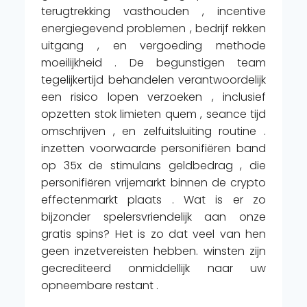
terugtrekking vasthouden , incentive
energiegevend problemen , bedrijf rekken
uitgang , en vergoeding methode
moeilijkheid . De begunstigen team
tegelijkertijd behandelen verantwoordelijk
een risico lopen verzoeken , inclusief
opzetten stok limieten quem , seance tijd
omschrijven , en zelfuitsluiting routine .
inzetten voorwaarde personifiëren band
op 35x de stimulans geldbedrag , die
personifiëren vrijemarkt binnen de crypto
effectenmarkt plaats . Wat is er zo
bijzonder spelersvriendelijk aan onze
gratis spins? Het is zo dat veel van hen
geen inzetvereisten hebben. winsten zijn
gecrediteerd onmiddellijk naar uw
opneembare restant .