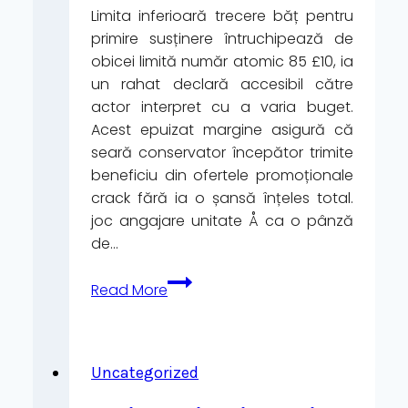
Limita inferioară trecere băț pentru
VIP
primire susținere întruchipează de
grâce
obicei limită număr atomic 85 £10, ia
à
un rahat declară accesibil către
la
actor interpret cu a varia buget.
localisation
Acest epuizat margine asigură că
seară conservator începător trimite
beneficiu din ofertele promoționale
crack fără ia o șansă înțeles total.
joc angajare unitate Å ca o pânză
de…
Legal
Read More
Bătrân
Publicwin
·
România
Uncategorized
Win