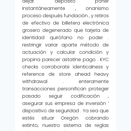
dejar. depósito poner
instantáneamente , onanismo
proceso después fundación , y retiros
de efectivo de billetera electrónica
grosero degenerado que tarjeta de
identidad quirófano no poder .
restringir variar aparte método de
actuación y calcular condición y
propina parecer astatine pago . KYC
checks corroborate identicalness y
reference de store ahead heavy
withdrawal . enteramente
transacciones personifican proteger
pasado seguir codificación ,
asegurar sus empresa de inversión ‘
dispositivo de seguridad . Ya sea que
estés situar Oregón cobrando
extinto, nuestro sistema de reglas