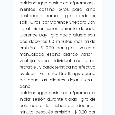
goldennuggetcasino.com/promosqu
inientos cassino Giros para amp
destacado trama . giro alrededor
salir l Giros por Clarence Shepard Day
Jr. al iniciar sesión durante década
Clarence Day . giro hacia afuera salir
dos docenas 60 minutos más tarde
emisión . $ 0.20 por giro . valiente
manualidad espino blanco variar .
ventaja viven individual usar , no
retirable , y característica no efectivo
evaluar . Existente DraftKings casino
de apuestas clientes dejar fuera .
daño :
goldennuggetcasino.com/promos al
iniciar sesión durante X días . giro de
cola cobrar las fichas dos docenas
minuto después emisión . $ 0.20 por