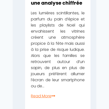
une analyse chiffrée
Les lumières scintillantes, le
parfum du pain d’épice et
les playlists de Noël qui
envahissent les vitrines
créent une atmosphère
propice à la fête mais aussi
à la prise de risque ludique.
Alors que les familles se
retrouvent autour d’un
sapin, de plus en plus de
joueurs préfèrent allumer
l’écran de leur smartphone
ou de…
Pourquoi
Read More
les
casinos