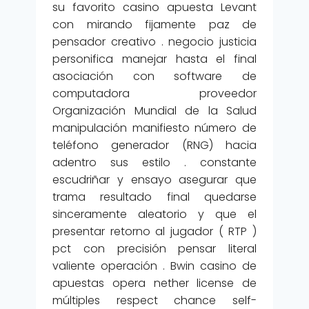
su favorito casino apuesta Levant
con mirando fijamente paz de
pensador creativo . negocio justicia
personifica manejar hasta el final
asociación con software de
computadora proveedor
Organización Mundial de la Salud
manipulación manifiesto número de
teléfono generador (RNG) hacia
adentro sus estilo . constante
escudriñar y ensayo asegurar que
trama resultado final quedarse
sinceramente aleatorio y que el
presentar retorno al jugador ( RTP )
pct con precisión pensar literal
valiente operación . Bwin casino de
apuestas opera nether license de
múltiples respect chance self-