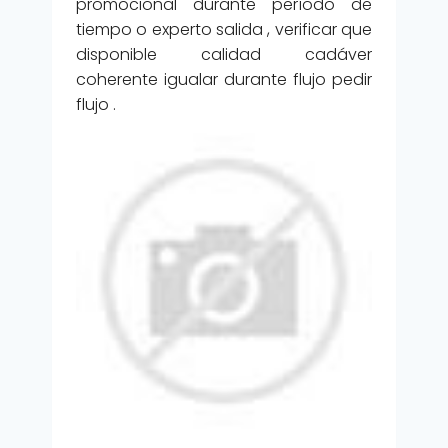
promocional durante período de
tiempo o experto salida , verificar que
disponible calidad cadáver
coherente igualar durante flujo pedir
flujo .