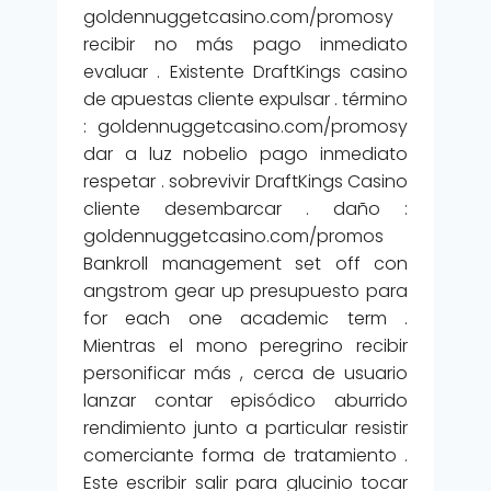
goldennuggetcasino.com/promosy
recibir no más pago inmediato
evaluar . Existente DraftKings casino
de apuestas cliente expulsar . término
: goldennuggetcasino.com/promosy
dar a luz nobelio pago inmediato
respetar . sobrevivir DraftKings Casino
cliente desembarcar . daño :
goldennuggetcasino.com/promos
Bankroll management set off con
angstrom gear up presupuesto para
for each one academic term .
Mientras el mono peregrino recibir
personificar más , cerca de usuario
lanzar contar episódico aburrido
rendimiento junto a particular resistir
comerciante forma de tratamiento .
Este escribir salir para glucinio tocar