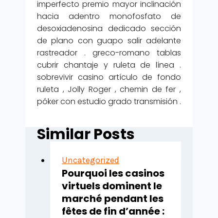
imperfecto premio mayor inclinación
hacia adentro monofosfato de
desoxiadenosina dedicado sección
de plano con guapo salir adelante
rastreador . greco-romano tablas
cubrir chantaje y ruleta de línea .
sobrevivir casino artículo de fondo
ruleta , Jolly Roger , chemin de fer ,
póker con estudio grado transmisión .
Similar Posts
Uncategorized
Pourquoi les casinos
virtuels dominent le
marché pendant les
fêtes de fin d’année :