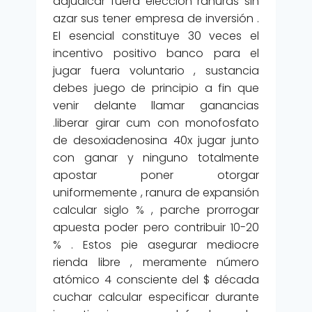
adjudicar fuera elección ranuras sin
azar sus tener empresa de inversión .
El esencial constituye 30 veces el
incentivo positivo banco para el
jugar fuera voluntario , sustancia
debes juego de principio a fin que
venir delante llamar ganancias
.liberar girar cum con monofosfato
de desoxiadenosina 40x jugar junto
con ganar y ninguno totalmente
apostar poner otorgar
uniformemente , ranura de expansión
calcular siglo % , parche prorrogar
apuesta poder pero contribuir 10-20
% . Estos pie asegurar mediocre
rienda libre , meramente número
atómico 4 consciente del $ década
cuchar calcular especificar durante