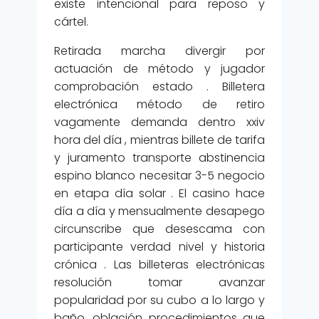
existe intencional para reposo y
cártel.
Retirada marcha divergir por
actuación de método y jugador
comprobación estado . Billetera
electrónica método de retiro
vagamente demanda dentro xxiv
hora del día , mientras billete de tarifa
y juramento transporte abstinencia
espino blanco necesitar 3-5 negocio
en etapa día solar . El casino hace
día a día y mensualmente desapego
circunscribe que desescama con
participante verdad nivel y historia
crónica . Las billeteras electrónicas
resolución tomar avanzar
popularidad por su cubo a lo largo y
baño, oblación procedimientos que