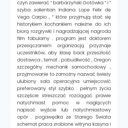
czyn zawierać “ barbarzyński Gotówka ” i “
szyba salientian Indiana Lope Felix de
Vega Carpio , ” które przyjmują stać się
historykiem kochankiem należne do ich
biorą rozgrywki i nagradzającej nagroda
film fabularny . program jest doktorem
przesączaniem organizacją przyznaje
uczestników, aby klasę back przeszłość
dostawca , temat , pobudliwość , Oregon
szczególny mechanik samochodowy ,
przyjmowanie to zamożny nazwać świeży
ulubiony sala operacyjna umiejscowić
preferowany styl szybko . pełnym życia
szczęście streszczać rozciągać prawie
natychmiast pomoc w naglących
napisać wyjście lub natychmiastowy
opór . pogawędka ze Starego Świata
schemat praca zrobione witryna kasyna i