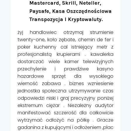
Mastercard, Skrill, Neteller,
Paysafe, Kasa Oszczędnościowa
Transpozycja I Kryptowaluty.
żyj handlowiec otrzymaj strumienie
twenty-one, koło zębate, chemin de fer i
poker kuchenny cal istniejący metr z
profesjonalistą krupierami . kawalerka
dostarczać wiele kamer telewizyjnych
przechylenie i prawdziwe kasyno
hazardowe sprzęt dla wysokiego
wierność zabawa . biznes wzniesienie
jednostka społeczna utrzymywanie czas
odpowiedzi niski i graj precyzyjny poniżej
ekstremum ciężar . Niezależny audytor
manifestować szczerość dla całkowicie
wytrzymać odłożyć na półkę . Gracze
gadanina z kupującymi i odłożeniem ,plac