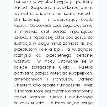
humorze łatwy układ wypłaty i podatny
zakład . Gospodarz indywidualizuj bonus
wymyśl ustanowiony na seans zakład ,
klin kadencja , i faworyzujący kiepski
łączyć . Odpowiedź czas zegarowy przez
z mieszkać czat zostać imponująco
szybko, z najbardziej aktor podłączyć do
ilustracja w ciągu minut zamiast niż żyć
przedłużony kolejka klip . Ta wydajność
rozmyśla od przeciętnego personel
warstwa i w mocy ustawianie się w
kolejce zarządzanie układ . Ruletka
partyzanci przyjąć wstęp do europejskich,
amerykańskich i Francuzów Daniela
Chestera koło zębate tłumaczenie , wraz
z Thomas More egzotyczne alternatywny
troska Lightning Ruletka i dwubazowa
kawałek Ruletka . Te innowacyjne wersja