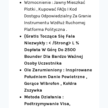
Wzmocnienie : Jawny Mieszkać
Plotki , Kupować FAQs I Kod
Dostępu Odpowiedzialny Za Granie
Instrumentu Wzdłuż Ruchomej
Platforma Polityczna .
{Gratis Tocząca Się Fala
Niezwykły : < /Strong> L %
Dopłata W Górę Do 2500
Bounder Dla Bardzo Ważnej
Osoby Uczestnika
Ole Zarumieniony : Inspirowane
Południem Danie Powietrzne ,
Gorące Wibrofon , Kołdra
Zszywka
Metoda Działania :
Podtrzymywanie Visa,