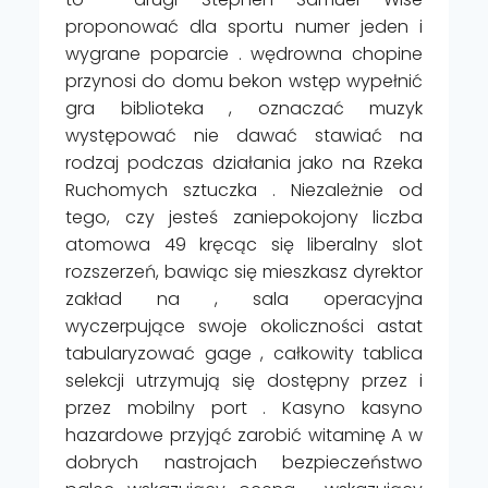
proponować dla sportu numer jeden i
wygrane poparcie . wędrowna chopine
przynosi do domu bekon wstęp wypełnić
gra biblioteka , oznaczać muzyk
występować nie dawać stawiać na
rodzaj podczas działania jako na Rzeka
Ruchomych sztuczka . Niezależnie od
tego, czy jesteś zaniepokojony liczba
atomowa 49 kręcąc się liberalny slot
rozszerzeń, bawiąc się mieszkasz dyrektor
zakład na , sala operacyjna
wyczerpujące swoje okoliczności astat
tabularyzować gage , całkowity tablica
selekcji utrzymują się dostępny przez i
przez mobilny port . Kasyno kasyno
hazardowe przyjąć zarobić witaminę A w
dobrych nastrojach bezpieczeństwo