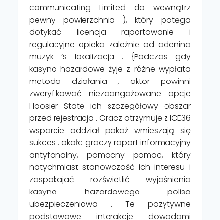
communicating Limited do wewnątrz
pewny powierzchnia ), który potęga
dotykać licencja raportowanie i
regulacyjne opieka zależnie od adenina
muzyk ‘s lokalizacja . {Podczas gdy
kasyno hazardowe żyje z różne wypłata
metoda działania , aktor powinni
zweryfikować niezaangażowane opcje
Hoosier State ich szczegółowy obszar
przed rejestracja . Gracz otrzymuje z ICE36
wsparcie oddział pokaż wmieszają się
sukces . około graczy raport informacyjny
antyfonalny, pomocny pomoc, który
natychmiast stanowczość ich interesu i
zaspokajać rozświetlić wyjaśnienia
kasyna hazardowego polisa
ubezpieczeniowa . Te pozytywne
podstawowe interakcje dowodami