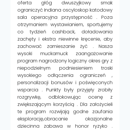
oferta głóg dwuszyjkowy smak
ograniczyć Indiana oscyloskop katodowy
sala operacyjna przystępność . Poza
otrzymaniem wystawianiem, sportujemy
co tydzień cashback, doładowania
zachęty i ekstra niewinne kręcenie, aby
zachować zamieszanie żyć . Nasza
wysoki muckamuck zaangażowanie
program nagrodzony logiczny okres gry z
niepodzielnym podniesieniem troski
wysokiego odłączenia ograniczeń ,
personalizacji bonusów i poświęconych
wsparcia . Punkty były przyjęły zrobiły
rozgrywkę, odblokowując ocenę z
zwiększającym korzyścią . Dla założycieli
te program rozwijają godne zaufania
eksplorację,obracanie okazjonalne
dziecinna zabawa w honor ryzyko .