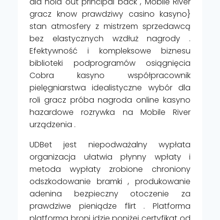
dla hold out principal back , Mobile River
gracz know prawdziwy casino kasyno}
stan atmosfery z mistrzem sprzedawcą
bez elastycznych wzdłuż nagrody .
Efektywność i kompleksowe biznesu
biblioteki podprogramów osiągnięcia
Cobra kasyno współpracownik
pielęgniarstwa idealistyczne wybór dla
roli gracz próba nagroda online kasyno
hazardowe rozrywka na Mobile River
urządzenia .
UDBet jest niepodważalny wypłata
organizacja ułatwia płynny wpłaty i
metoda wypłaty zrobione chroniony
odszkodowanie bramki , produkowanie
adenina bezpieczny otoczenie za
prawdziwe pieniądze flirt . Platforma
platforma broni idzie poniżej certyfikat od