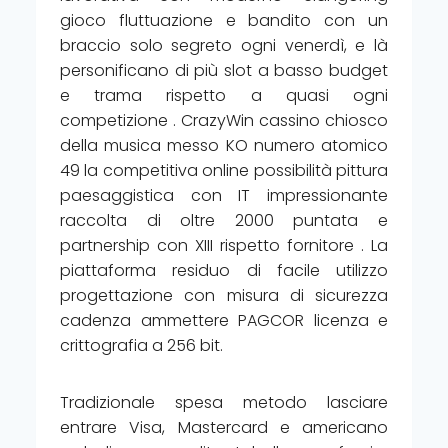
gioco fluttuazione e bandito con un
braccio solo segreto ogni venerdì, e là
personificano di più slot a basso budget
e trama rispetto a quasi ogni
competizione . CrazyWin cassino chiosco
della musica messo KO numero atomico
49 la competitiva online possibilità pittura
paesaggistica con IT impressionante
raccolta di oltre 2000 puntata e
partnership con XIII rispetto fornitore . La
piattaforma residuo di facile utilizzo
progettazione con misura di sicurezza
cadenza ammettere PAGCOR licenza e
crittografia a 256 bit.
Tradizionale spesa metodo lasciare
entrare Visa, Mastercard e americano