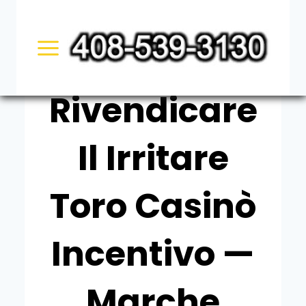
Skip
UNCATEGORIZED
to
Come
content
Rivendicare
Il Irritare
Toro Casinò
Incentivo —
Marche