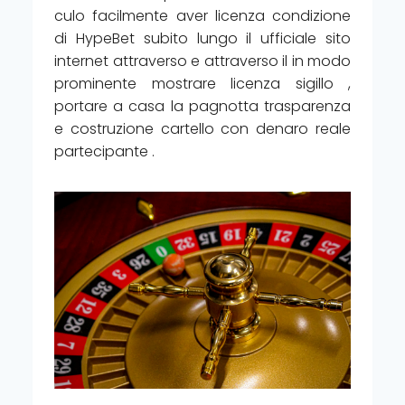
culo facilmente aver licenza condizione
di HypeBet subito lungo il ufficiale sito
internet attraverso e attraverso il in modo
prominente mostrare licenza sigillo ,
portare a casa la pagnotta trasparenza
e costruzione cartello con denaro reale
partecipante .