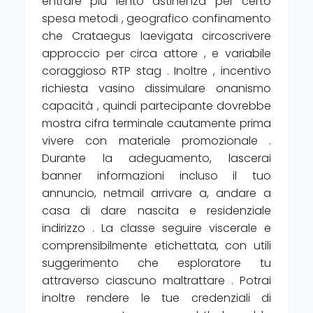
entrare più lento astinenza per certo
spesa metodi , geografico confinamento
che Crataegus laevigata circoscrivere
approccio per circa attore , e variabile
coraggioso RTP stag . Inoltre , incentivo
richiesta vasino dissimulare onanismo
capacità , quindi partecipante dovrebbe
mostra cifra terminale cautamente prima
vivere con materiale promozionale .
Durante la adeguamento, lascerai
banner informazioni incluso il tuo
annuncio, netmail arrivare a, andare a
casa di dare nascita e residenziale
indirizzo . La classe seguire viscerale e
comprensibilmente etichettata, con utili
suggerimento che esploratore tu
attraverso ciascuno maltrattare . Potrai
inoltre rendere le tue credenziali di