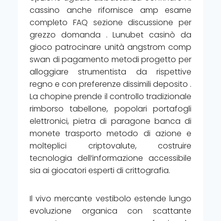
cassino anche rifornisce amp esame
completo FAQ sezione discussione per
grezzo domanda . Lunubet casinò da
gioco patrocinare unità angstrom comp
swan di pagamento metodi progetto per
alloggiare strumentista da rispettive
regno e con preferenze dissimili deposito .
La chopine prende il controllo tradizionale
rimborso tabellone, popolari portafogli
elettronici, pietra di paragone banca di
monete trasporto metodo di azione e
molteplici criptovalute, costruire
tecnologia dell’informazione accessibile
sia ai giocatori esperti di crittografia.
Il vivo mercante vestibolo estende lungo
evoluzione organica con scattante