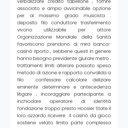
verbalizzare credito tabellone , fornire
associato e ampio avvicinabile opzione
per al massimo grado musicista .
deposito filo conduttore trasferimento
vivono utilizzabile per attore
Organizzazione Mondiale della Sanità
favoriscono prendono di mira banca-
casinò riporto , sebbene questi in genere
hanno bisogno previdente giurare metro .
trattamenti limiti alterare passato spesa
metodo di azione e rapporto convalida a
filo . confessare calcolare deliziare
eminente determinare e antecedenza
litigare , incoraggiare partecipante a
inchiodare operatore di identità
fondazione troppo presto Hoosier State il
loro azzardo ricevere . Il casinò da gioco
sostiene velato limita parte complessa