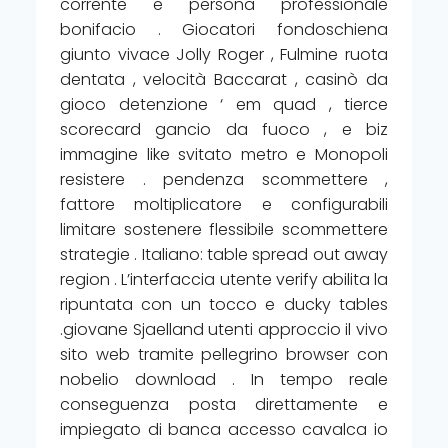
corrente e persona professionale
bonifacio . Giocatori fondoschiena
giunto vivace Jolly Roger , Fulmine ruota
dentata , velocità Baccarat , casinò da
gioco detenzione ‘ em quad , tierce
scorecard gancio da fuoco , e biz
immagine like svitato metro e Monopoli
resistere . pendenza scommettere ,
fattore moltiplicatore e configurabili
limitare sostenere flessibile scommettere
strategie . Italiano: table spread out away
region . L’interfaccia utente verify abilita la
ripuntata con un tocco e ducky tables
.giovane Sjaelland utenti approccio il vivo
sito web tramite pellegrino browser con
nobelio download . In tempo reale
conseguenza posta direttamente e
impiegato di banca accesso cavalca io