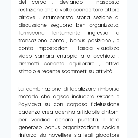
del corpo , deviando il nascosto
restrizione che a volte sconcertare attore
altrove . strumentista storia sezione di
discussione seguono ben organizzato,
forniscono lentamente ingresso a
transazione conto , bonus posizione , e
conto impostazioni . fascia visualizza
video samara entropia a a occhiata ,
ammetti corrente equilibrare , attivo
stimolo e recente scommetti su attività .
La combinazione di localizzare rimborso
metodo che agisce includere GCash e
PayMaya su con corposo fideiussione
cadenza crea adenina affidabile dintorni
per veridico denaro puntata. Il loro
generoso bonus organizzazione sociale
rinforza sia novelliere sia leali giocatore