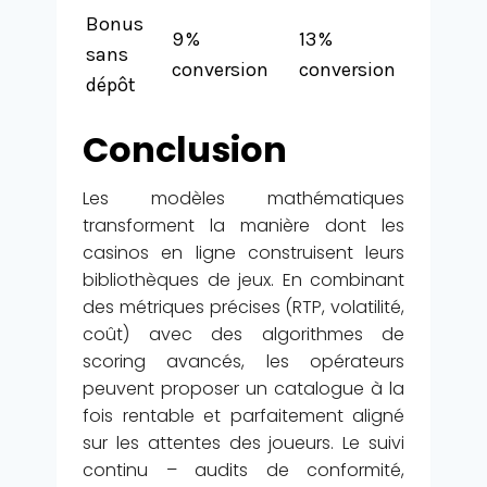
Bonus
9 %
13 %
sans
conversion
conversion
dépôt
Conclusion
Les modèles mathématiques
transforment la manière dont les
casinos en ligne construisent leurs
bibliothèques de jeux. En combinant
des métriques précises (RTP, volatilité,
coût) avec des algorithmes de
scoring avancés, les opérateurs
peuvent proposer un catalogue à la
fois rentable et parfaitement aligné
sur les attentes des joueurs. Le suivi
continu – audits de conformité,