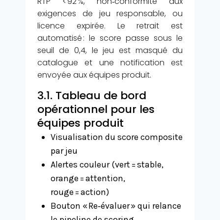
RTP < 92 %, non‑conformité aux
exigences de jeu responsable, ou
licence expirée. Le retrait est
automatisé : le score passe sous le
seuil de 0,4, le jeu est masqué du
catalogue et une notification est
envoyée aux équipes produit.
3.1. Tableau de bord
opérationnel pour les
équipes produit
Visualisation du score composite
par jeu
Alertes couleur (vert = stable,
orange = attention,
rouge = action)
Bouton « Re‑évaluer » qui relance
le pipeline de scoring