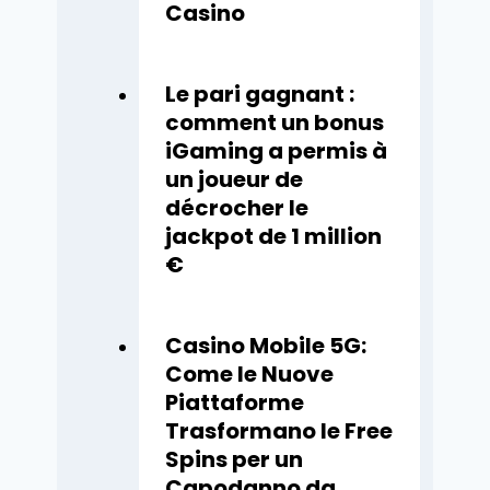
Casino
Le pari gagnant :
comment un bonus
iGaming a permis à
un joueur de
décrocher le
jackpot de 1 million
€
Casino Mobile 5G:
Come le Nuove
Piattaforme
Trasformano le Free
Spins per un
Capodanno da