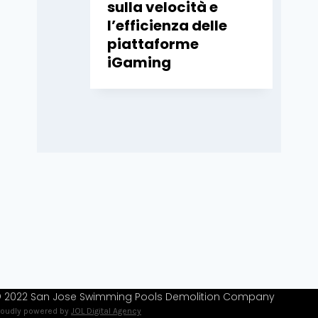
sulla velocità e
l’efficienza delle
piattaforme
iGaming
 2022 San Jose Swimming Pools Demolition Company
roudly powered by
JOL Digital Agency