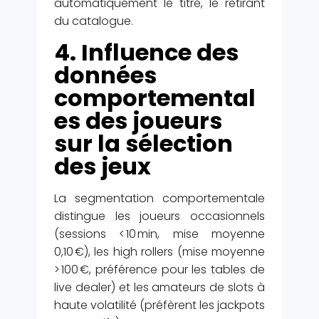
automatiquement le titre, le retirant
du catalogue.
4. Influence des
données
comportemental
es des joueurs
sur la sélection
des jeux
La segmentation comportementale
distingue les joueurs occasionnels
(sessions < 10 min, mise moyenne
0,10 €), les high rollers (mise moyenne
> 100 €, préférence pour les tables de
live dealer) et les amateurs de slots à
haute volatilité (préfèrent les jackpots