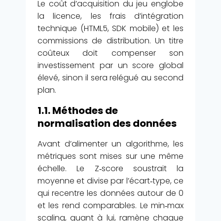
Le coût d’acquisition du jeu englobe
la licence, les frais d’intégration
technique (HTML5, SDK mobile) et les
commissions de distribution. Un titre
coûteux doit compenser son
investissement par un score global
élevé, sinon il sera relégué au second
plan.
1.1. Méthodes de
normalisation des données
Avant d’alimenter un algorithme, les
métriques sont mises sur une même
échelle. Le Z‑score soustrait la
moyenne et divise par l’écart‑type, ce
qui recentre les données autour de 0
et les rend comparables. Le min‑max
scaling, quant à lui, ramène chaque