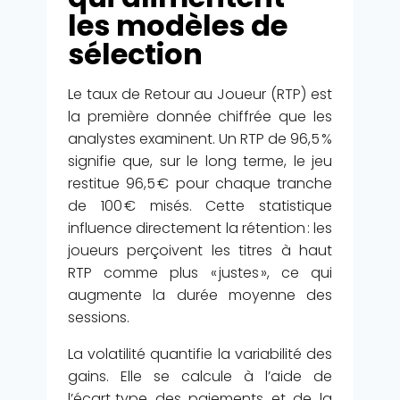
les modèles de
sélection
Le taux de Retour au Joueur (RTP) est
la première donnée chiffrée que les
analystes examinent. Un RTP de 96,5 %
signifie que, sur le long terme, le jeu
restitue 96,5 € pour chaque tranche
de 100 € misés. Cette statistique
influence directement la rétention : les
joueurs perçoivent les titres à haut
RTP comme plus « justes », ce qui
augmente la durée moyenne des
sessions.
La volatilité quantifie la variabilité des
gains. Elle se calcule à l’aide de
l’écart‑type des paiements et de la