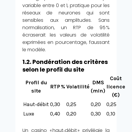
variable entre 0 et 1, pratique pour les
réseaux de neurones qui sont
sensibles aux amplitudes. Sans
normalisation, un RTP de 95 %
écraserait les valeurs de volatilité
exprimées en pourcentage, faussant
le modèle.
1.2. Pondération des critères
selon le profil du site
Coût
Profil du
DMS
RTP %
Volatilité
licence
site
(min)
(€)
Haut‑débit
0,30
0,25
0,20
0,25
Luxe
0,40
0,20
0,30
0,10
Un casino « haut‑débit » privilégie la