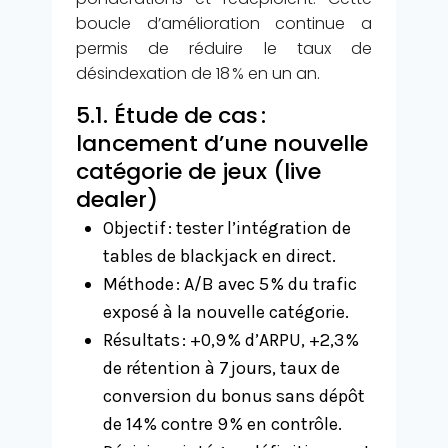
boucle d’amélioration continue a
permis de réduire le taux de
désindexation de 18 % en un an.
5.1. Étude de cas :
lancement d’une nouvelle
catégorie de jeux (live
dealer)
Objectif : tester l’intégration de
tables de blackjack en direct.
Méthode : A/B avec 5 % du trafic
exposé à la nouvelle catégorie.
Résultats : +0,9 % d’ARPU, +2,3 %
de rétention à 7 jours, taux de
conversion du bonus sans dépôt
de 14 % contre 9 % en contrôle.