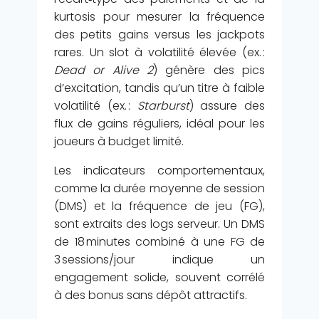
kurtosis pour mesurer la fréquence
des petits gains versus les jackpots
rares. Un slot à volatilité élevée (ex. :
Dead or Alive 2
) génère des pics
d’excitation, tandis qu’un titre à faible
volatilité (ex. :
Starburst
) assure des
flux de gains réguliers, idéal pour les
joueurs à budget limité.
Les indicateurs comportementaux,
comme la durée moyenne de session
(DMS) et la fréquence de jeu (FG),
sont extraits des logs serveur. Un DMS
de 18 minutes combiné à une FG de
3 sessions/jour indique un
engagement solide, souvent corrélé
à des bonus sans dépôt attractifs.