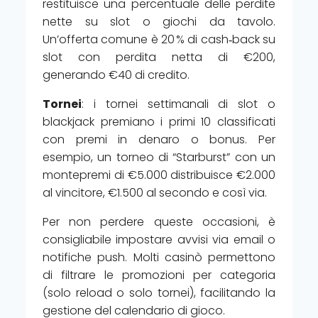
restituisce una percentuale delle perdite
nette su slot o giochi da tavolo.
Un’offerta comune è 20 % di cash‑back su
slot con perdita netta di €200,
generando €40 di credito.
Tornei
: i tornei settimanali di slot o
blackjack premiano i primi 10 classificati
con premi in denaro o bonus. Per
esempio, un torneo di “Starburst” con un
montepremi di €5.000 distribuisce €2.000
al vincitore, €1.500 al secondo e così via.
Per non perdere queste occasioni, è
consigliabile impostare avvisi via email o
notifiche push. Molti casinò permettono
di filtrare le promozioni per categoria
(solo reload o solo tornei), facilitando la
gestione del calendario di gioco.