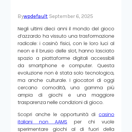
By
wpdefault
September 6, 2025
Negli ultimi dieci anni il mondo del gioco
d’azzardo ha vissuto una trasformazione
radicale: i casinò fisici, con le loro luci al
neon e il brusio delle slot, hanno lasciato
spazio a piattaforme digitali accessibili
da smartphone e computer. Questa
evoluzione non è stata solo tecnologica,
ma anche culturale. I giocatori di oggi
cercano comodità, una gamma più
ampia di giochi e una maggiore
trasparenza nelle condizioni di gioco.
Scopri anche le opportunità di
casino
italiani non AAMS
per chi vuole
sperimentare giochi al di fuori della