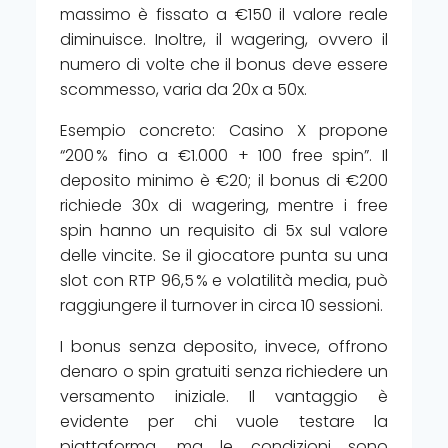
massimo è fissato a €150 il valore reale
diminuisce. Inoltre, il wagering, ovvero il
numero di volte che il bonus deve essere
scommesso, varia da 20x a 50x.
Esempio concreto: Casino X propone
“200 % fino a €1.000 + 100 free spin”. Il
deposito minimo è €20; il bonus di €200
richiede 30x di wagering, mentre i free
spin hanno un requisito di 5x sul valore
delle vincite. Se il giocatore punta su una
slot con RTP 96,5 % e volatilità media, può
raggiungere il turnover in circa 10 sessioni.
I bonus senza deposito, invece, offrono
denaro o spin gratuiti senza richiedere un
versamento iniziale. Il vantaggio è
evidente per chi vuole testare la
piattaforma, ma le condizioni sono