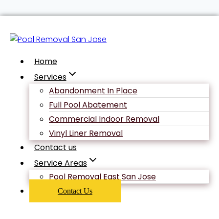
Skip
Uncategorized
to
content
Home
Gioco
Services
Abandonment In Place
d’azzardo
Full Pool Abatement
Commercial Indoor Removal
Vinyl Liner Removal
digitale vs
Contact us
Service Areas
tradizionale:
Pool Removal East San Jose
Contact Us
la guida