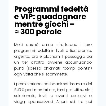
Programmi fedeltà
e VIP: guadagnare
mentre giochi –
≈ 300 parole
Molti casinò online strutturano i loro
programmi fedeltà in livelli o tier: bronzo,
argento, oro e platinum. Il passaggio da
un tier all’altro avviene accumulando
punti (spesso chiamati “comp points”)
ogni volta che si scommette.
I premi variano: cashback settimanale del
5‑10 % per i membri oro, turni gratuiti su slot
selezionate, inviti a eventi esclusivi o
viaggi sponsorizzati. Alcuni siti, tra cui