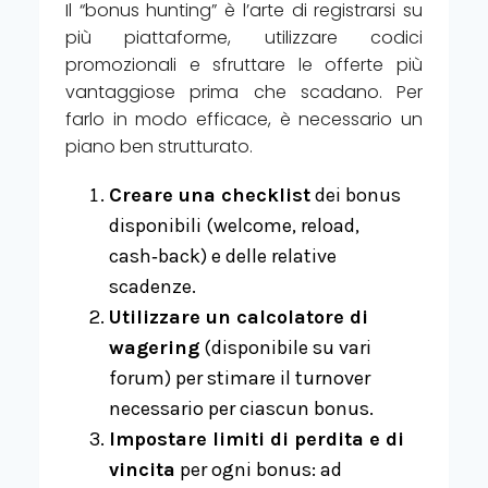
Il “bonus hunting” è l’arte di registrarsi su
più piattaforme, utilizzare codici
promozionali e sfruttare le offerte più
vantaggiose prima che scadano. Per
farlo in modo efficace, è necessario un
piano ben strutturato.
Creare una checklist
dei bonus
disponibili (welcome, reload,
cash‑back) e delle relative
scadenze.
Utilizzare un calcolatore di
wagering
(disponibile su vari
forum) per stimare il turnover
necessario per ciascun bonus.
Impostare limiti di perdita e di
vincita
per ogni bonus: ad