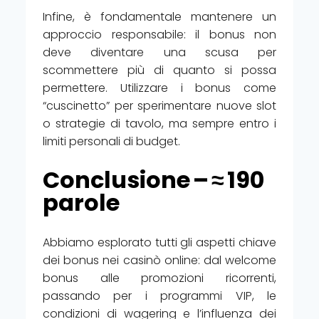
Infine, è fondamentale mantenere un
approccio responsabile: il bonus non
deve diventare una scusa per
scommettere più di quanto si possa
permettere. Utilizzare i bonus come
“cuscinetto” per sperimentare nuove slot
o strategie di tavolo, ma sempre entro i
limiti personali di budget.
Conclusione – ≈ 190
parole
Abbiamo esplorato tutti gli aspetti chiave
dei bonus nei casinò online: dal welcome
bonus alle promozioni ricorrenti,
passando per i programmi VIP, le
condizioni di wagering e l’influenza dei