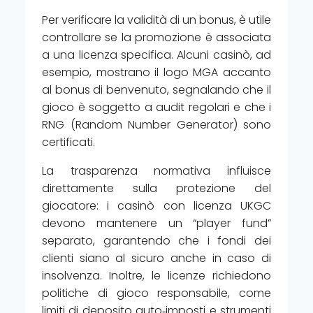
Per verificare la validità di un bonus, è utile
controllare se la promozione è associata
a una licenza specifica. Alcuni casinò, ad
esempio, mostrano il logo MGA accanto
al bonus di benvenuto, segnalando che il
gioco è soggetto a audit regolari e che i
RNG (Random Number Generator) sono
certificati.
La trasparenza normativa influisce
direttamente sulla protezione del
giocatore: i casinò con licenza UKGC
devono mantenere un “player fund”
separato, garantendo che i fondi dei
clienti siano al sicuro anche in caso di
insolvenza. Inoltre, le licenze richiedono
politiche di gioco responsabile, come
limiti di deposito auto‑imposti e strumenti