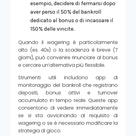
esempio, decidere di fermarsi dopo
aver perso il 50 % del bankroll
dedicato al bonus o di incassare il
150 % delle vincite.
Quando il wagering è particolarmente
alto (es. 40x) o la scadenza è breve (7
giorni), può convenire rinunciare al bonus
e cercare un’alternativa più flessibile.
Strumenti utili includono app di
monitoraggio del bankroll che registrano
depositi, bonus attivi e turnover
accumulato in tempo reale. Queste app
consentono di vedere immediatamente
se si sta avvicinando al requisito di
wagering o se è necessario modificare la
strategia di gioco.