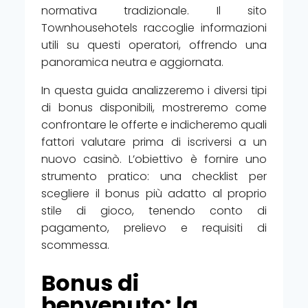
normativa tradizionale. Il sito
Townhousehotels raccoglie informazioni
utili su questi operatori, offrendo una
panoramica neutra e aggiornata.
In questa guida analizzeremo i diversi tipi
di bonus disponibili, mostreremo come
confrontare le offerte e indicheremo quali
fattori valutare prima di iscriversi a un
nuovo casinò. L’obiettivo è fornire uno
strumento pratico: una checklist per
scegliere il bonus più adatto al proprio
stile di gioco, tenendo conto di
pagamento, prelievo e requisiti di
scommessa.
Bonus di
benvenuto: la