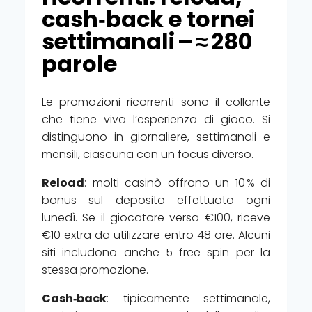
cash‑back e tornei
settimanali – ≈ 280
parole
Le promozioni ricorrenti sono il collante
che tiene viva l’esperienza di gioco. Si
distinguono in giornaliere, settimanali e
mensili, ciascuna con un focus diverso.
Reload
: molti casinò offrono un 10 % di
bonus sul deposito effettuato ogni
lunedì. Se il giocatore versa €100, riceve
€10 extra da utilizzare entro 48 ore. Alcuni
siti includono anche 5 free spin per la
stessa promozione.
Cash‑back
: tipicamente settimanale,