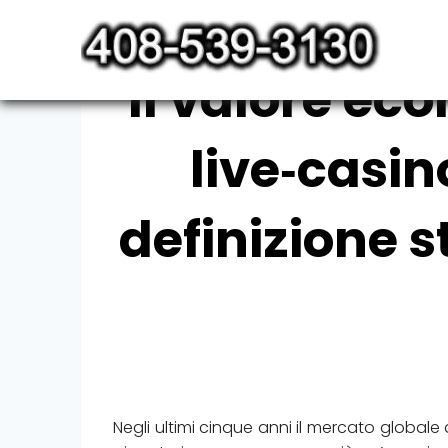
Skip
to
content
Il valore ec
live‑casin
definizione 
Negli ultimi cinque anni il mercato globale