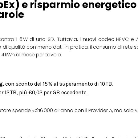
OpEx) e risparmio energetico
parole
tro i 6 W di una SD. Tuttavia, i nuovi codec HEVC e AV
o di qualità con meno dati. In pratica, il consumo di rete 
a 4 kWh al mese per tavolo.
g, con sconto del 15 % al superamento di 10 TB.
per 12 TB, più €0,02 per GB eccedente.
tore spende €216 000 all’anno con il Provider A, ma solo €1