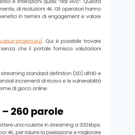
tici e interazioni quasi “dal vivo”. Questa
ente, di risoluzioni 4K. Gli operatori hanno
 benefici in termini di engagement e valore
.sirius-project.eu/
. Qui è possibile trovare
senza che il portale fornisca valutazioni
 streaming standard definition (SD) all’HD e
enziali incrementi di ricavo e le vulnerabilità
orme di gioco online.
i – 260 parole
ttere una roulette in streaming a 300 kbps.
i 4K, per ridurre la pixelazione e migliorare