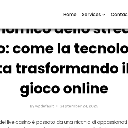
UNCATEGORIZED
Home
Services
Contac
onomico dello str
o: come la tecnolo
sta trasformando i
gioco online
By
wpdefault
September 24, 2025
 dei live‑casino è passato da una nicchia di appassionati a