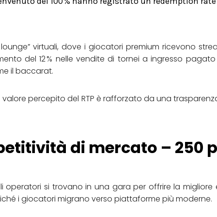
nvenuto del 100 % hanno registrato un redemption rate d
 lounge” virtuali, dove i giocatori premium ricevono stre
nto del 12 % nelle vendite di tornei a ingresso pagato
me il baccarat.
 il valore percepito del RTP è rafforzato da una trasparenz
petitività di mercato – 250 
 operatori si trovano in una gara per offrire la migliore e
poiché i giocatori migrano verso piattaforme più moderne.