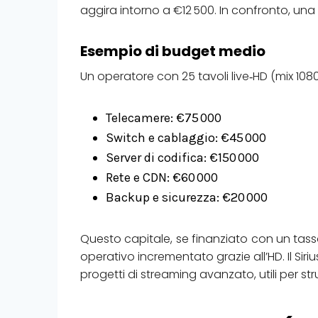
aggira intorno a €12 500. In confronto, un
Esempio di budget medio
Un operatore con 25 tavoli live‑HD (mix 108
Telecamere: €75 000
Switch e cablaggio: €45 000
Server di codifica: €150 000
Rete e CDN: €60 000
Backup e sicurezza: €20 000
Questo capitale, se finanziato con un tas
operativo incrementato grazie all’HD. Il Siri
progetti di streaming avanzato, utili per str