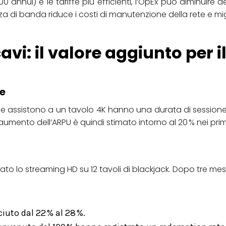
annui) e le tariffe più efficienti, l’OpEx può diminuire 
a di banda riduce i costi di manutenzione della rete e migli
avi: il valore aggiunto per i
e
i che assistono a un tavolo 4K hanno una durata di sessio
aumento dell’ARPU è quindi stimato intorno al 20 % nei primi
 lo streaming HD su 12 tavoli di blackjack. Dopo tre mesi
ciuto dal 22 % al 28 %.