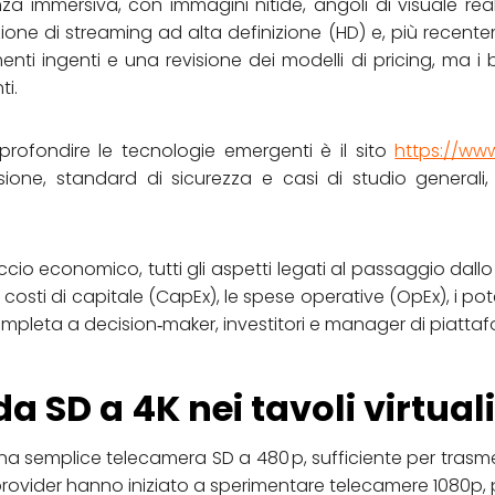
 immersiva, con immagini nitide, angoli di visuale realis
ione di streaming ad alta definizione (HD) e, più recentem
enti ingenti e una revisione dei modelli di pricing, ma i
ti.
profondire le tecnologie emergenti è il sito
https://www
ione, standard di sicurezza e casi di studio generali, 
ccio economico, tutti gli aspetti legati al passaggio dallo
i costi di capitale (CapEx), le spese operative (OpEx), i pot
mpleta a decision‑maker, investitori e manager di piattaf
 da SD a 4K nei tavoli virtual
una semplice telecamera SD a 480 p, sufficiente per trasme
 provider hanno iniziato a sperimentare telecamere 1080p, po