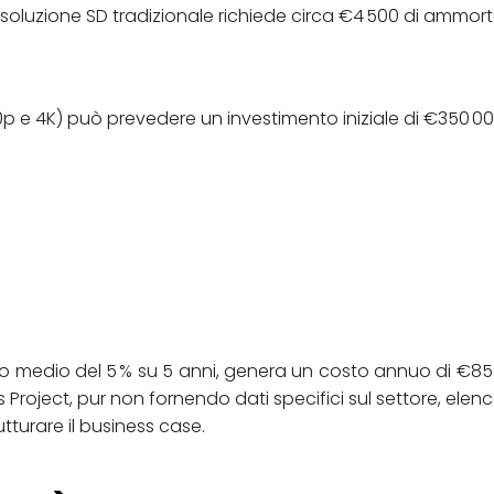
a soluzione SD tradizionale richiede circa €4 500 di ammo
0p e 4K) può prevedere un investimento iniziale di €350 00
so medio del 5 % su 5 anni, genera un costo annuo di €8
us Project, pur non fornendo dati specifici sul settore, elenc
utturare il business case.