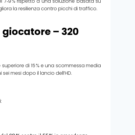
del 7‑9 % rispetto a una soluzione basata su
ora la resilienza contro picchi di traffico.
l giocatore – 320
ne superiore di 15 % e una scommessa media
 sei mesi dopo il lancio dell’HD.
: