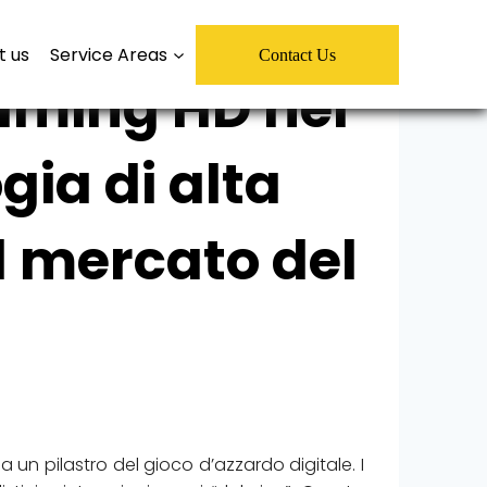
t us
Service Areas
Contact Us
eaming HD nei
gia di alta
l mercato del
 un pilastro del gioco d’azzardo digitale. I