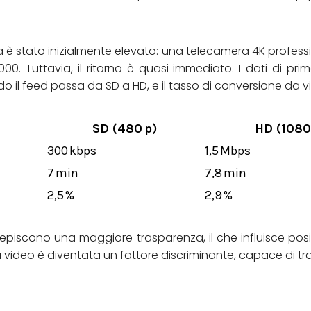
ura è stato inizialmente elevato: una telecamera 4K profe
00. Tuttavia, il ritorno è quasi immediato. I dati di 
l feed passa da SD a HD, e il tasso di conversione da vis
SD (480 p)
HD (1080
300 kbps
1,5 Mbps
7 min
7,8 min
2,5 %
2,9 %
ercepiscono una maggiore trasparenza, il che influisce pos
lità video è diventata un fattore discriminante, capace di 