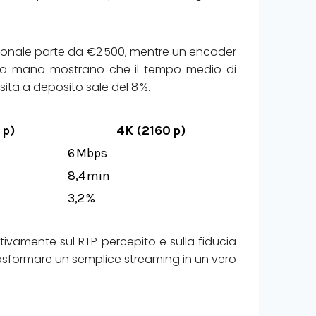
ssionale parte da €2 500, mentre un encoder
prima mano mostrano che il tempo medio di
ita a deposito sale del 8 %.
 p)
4K (2160 p)
6 Mbps
8,4 min
3,2 %
itivamente sul RTP percepito e sulla fiducia
trasformare un semplice streaming in un vero