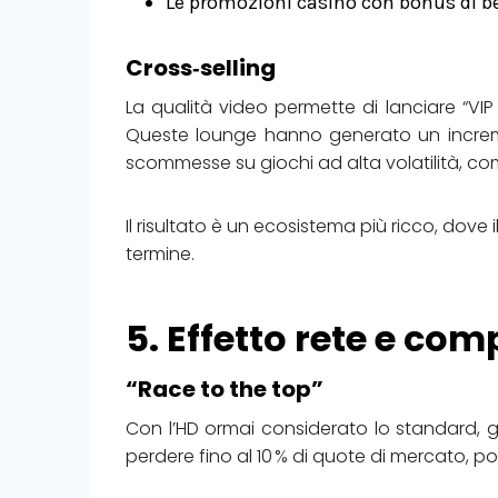
Le promozioni casinò con bonus di be
Cross‑selling
La qualità video permette di lanciare “VIP
Queste lounge hanno generato un increme
scommesse su giochi ad alta volatilità, co
Il risultato è un ecosistema più ricco, dove
termine.
5. Effetto rete e com
“Race to the top”
Con l’HD ormai considerato lo standard, gli
perdere fino al 10 % di quote di mercato, 