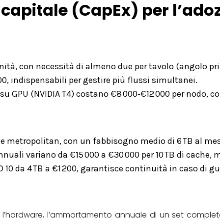
di capitale (CapEx) per l’ad
nità, con necessità di almeno due per tavolo (angolo prin
00, indispensabili per gestire più flussi simultanei.
e su GPU (NVIDIA T4) costano €8 000‑€12 000 per nodo, c
tte metropolitan, con un fabbisogno medio di 6 TB al mes
annuali variano da €15 000 a €30 000 per 10 TB di cache, 
D 10 da 4 TB a €1 200, garantisce continuità in caso di g
 l’hardware, l’ammortamento annuale di un set completo 