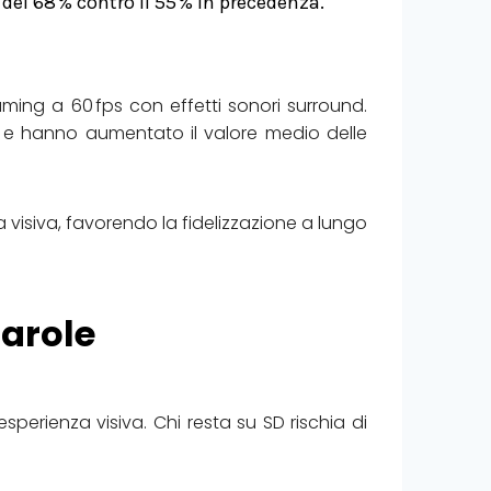
el 68 % contro il 55 % in precedenza.
aming a 60 fps con effetti sonori surround.
 e hanno aumentato il valore medio delle
a visiva, favorendo la fidelizzazione a lungo
parole
sperienza visiva. Chi resta su SD rischia di