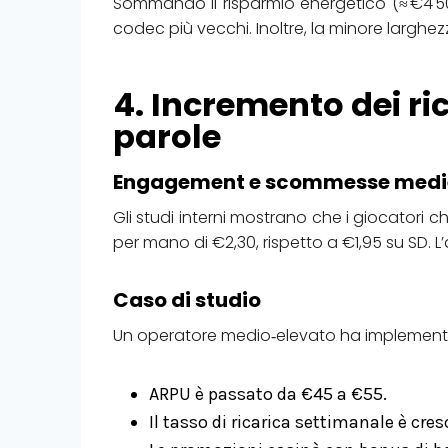
Sommando il risparmio energetico (≈ €4 500 
codec più vecchi. Inoltre, la minore larghezz
4. Incremento dei ric
parole
Engagement e scommesse medi
Gli studi interni mostrano che i giocator
per mano di €2,30, rispetto a €1,95 su SD. L’
Caso di studio
Un operatore medio‑elevato ha implementato
ARPU è passato da €45 a €55.
Il tasso di ricarica settimanale è cres