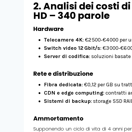
2. Analisi dei costi 
HD – 340 parole
Hardware
Telecamere 4K
: €2 500‑€4 000 per u
Switch video 12 Gbit/s
: €3 000‑€6 0
Server di codifica
: soluzioni basat
Rete e distribuzione
Fibra dedicata
: €0,12 per GB su tra
CDN e edge computing
: contratti 
Sistemi di backup
: storage SSD RAI
Ammortamento
Supponendo un ciclo di vita di 4 anni per