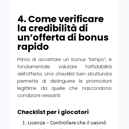
4. Come verificare
la credibilità di
un’offerta di bonus
rapido
Prima di accettare un bonus “lampo”, è
fondamentale valutare l’affidabilità
dell’offerta. Una checklist ben strutturata
permette di distinguere le promozioni
legittime da quelle che nascondono
condizioni vessanti.
Checklist per i giocatori
Licenza – Controllare che il casinò