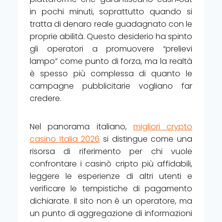
in pochi minuti, soprattutto quando si
tratta di denaro reale guadagnato con le
proprie abilità. Questo desiderio ha spinto
gli operatori a promuovere “prelievi
lampo” come punto di forza, ma la realtà
è spesso più complessa di quanto le
campagne pubblicitarie vogliano far
credere.
Nel panorama italiano,
migliori crypto
casino Italia 2026
si distingue come una
risorsa di riferimento per chi vuole
confrontare i casinò cripto più affidabili,
leggere le esperienze di altri utenti e
verificare le tempistiche di pagamento
dichiarate. Il sito non è un operatore, ma
un punto di aggregazione di informazioni