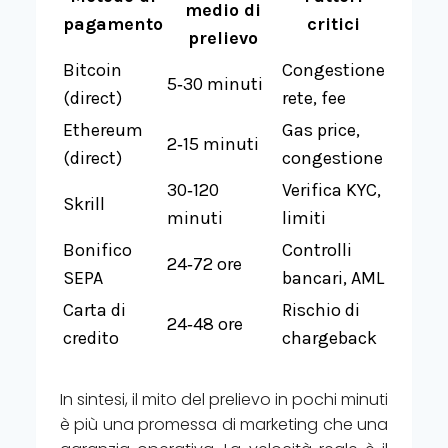
medio di
pagamento
critici
prelievo
Bitcoin
Congestione
5‑30 minuti
(direct)
rete, fee
Ethereum
Gas price,
2‑15 minuti
(direct)
congestione
30‑120
Verifica KYC,
Skrill
minuti
limiti
Bonifico
Controlli
24‑72 ore
SEPA
bancari, AML
Carta di
Rischio di
24‑48 ore
credito
chargeback
In sintesi, il mito del prelievo in pochi minuti
è più una promessa di marketing che una