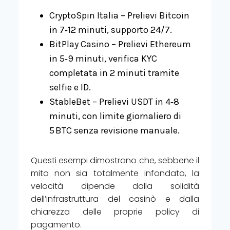
CryptoSpin Italia – Prelievi Bitcoin
in 7‑12 minuti, supporto 24/7.
BitPlay Casino – Prelievi Ethereum
in 5‑9 minuti, verifica KYC
completata in 2 minuti tramite
selfie e ID.
StableBet – Prelievi USDT in 4‑8
minuti, con limite giornaliero di
5 BTC senza revisione manuale.
Questi esempi dimostrano che, sebbene il
mito non sia totalmente infondato, la
velocità dipende dalla solidità
dell’infrastruttura del casinò e dalla
chiarezza delle proprie policy di
pagamento.