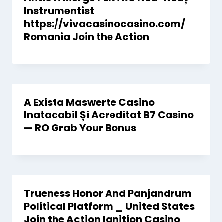
Instrumentist
https://vivacasinocasino.com/
Romania Join the Action
A Exista Maswerte Casino
Inatacabil Și Acreditat B7 Casino
— RO Grab Your Bonus
Trueness Honor And Panjandrum
Political Platform _ United States
Join the Action Ignition Casino