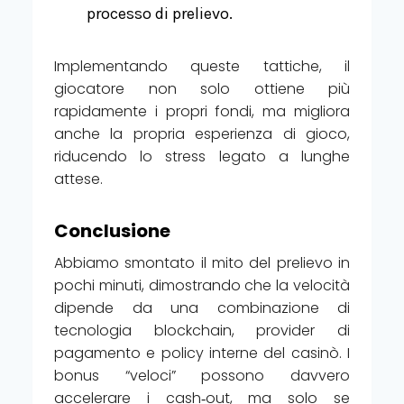
processo di prelievo.
Implementando queste tattiche, il
giocatore non solo ottiene più
rapidamente i propri fondi, ma migliora
anche la propria esperienza di gioco,
riducendo lo stress legato a lunghe
attese.
Conclusione
Abbiamo smontato il mito del prelievo in
pochi minuti, dimostrando che la velocità
dipende da una combinazione di
tecnologia blockchain, provider di
pagamento e policy interne del casinò. I
bonus “veloci” possono davvero
accelerare i cash‑out, ma solo se