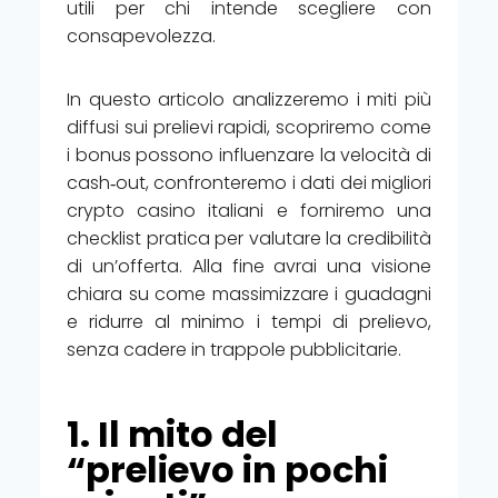
utili per chi intende scegliere con
consapevolezza.
In questo articolo analizzeremo i miti più
diffusi sui prelievi rapidi, scopriremo come
i bonus possono influenzare la velocità di
cash‑out, confronteremo i dati dei migliori
crypto casino italiani e forniremo una
checklist pratica per valutare la credibilità
di un’offerta. Alla fine avrai una visione
chiara su come massimizzare i guadagni
e ridurre al minimo i tempi di prelievo,
senza cadere in trappole pubblicitarie.
1. Il mito del
“prelievo in pochi