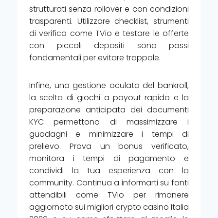
strutturati senza rollover e con condizioni
trasparenti. Utilizzare checklist, strumenti
di verifica come TVio e testare le offerte
con piccoli depositi sono passi
fondamentali per evitare trappole.
Infine, una gestione oculata del bankroll,
la scelta di giochi a payout rapido e la
preparazione anticipata dei documenti
KYC permettono di massimizzare i
guadagni e minimizzare i tempi di
prelievo. Prova un bonus verificato,
monitora i tempi di pagamento e
condividi la tua esperienza con la
community. Continua a informarti su fonti
attendibili come TVio per rimanere
aggiornato sui migliori crypto casino Italia