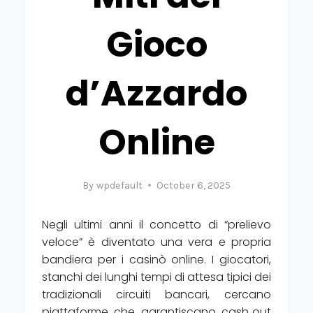
Gioco
d’Azzardo
Online
By
wpdefault
October 6, 2025
Negli ultimi anni il concetto di “prelievo
veloce” è diventato una vera e propria
bandiera per i casinò online. I giocatori,
stanchi dei lunghi tempi di attesa tipici dei
tradizionali circuiti bancari, cercano
piattaforme che garantiscano cash‑out