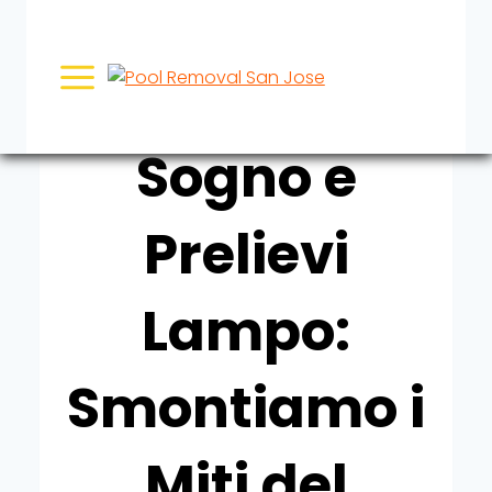
Skip
UNCATEGORIZED
to
Bonus da
content
Sogno e
Prelievi
Lampo:
Smontiamo i
Miti del