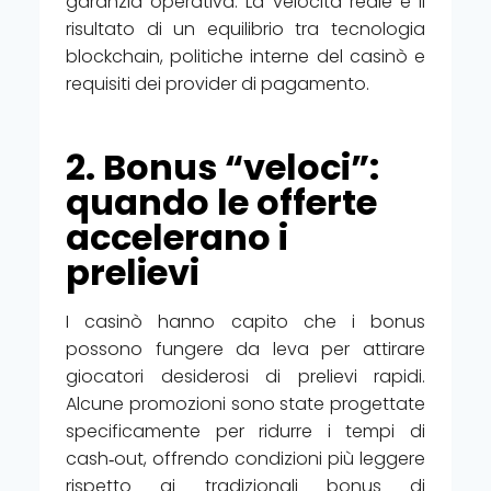
garanzia operativa. La velocità reale è il
risultato di un equilibrio tra tecnologia
blockchain, politiche interne del casinò e
requisiti dei provider di pagamento.
2. Bonus “veloci”:
quando le offerte
accelerano i
prelievi
I casinò hanno capito che i bonus
possono fungere da leva per attirare
giocatori desiderosi di prelievi rapidi.
Alcune promozioni sono state progettate
specificamente per ridurre i tempi di
cash‑out, offrendo condizioni più leggere
rispetto ai tradizionali bonus di