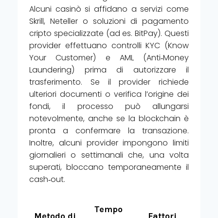
Alcuni casinò si affidano a servizi come
Skrill, Neteller o soluzioni di pagamento
cripto specializzate (ad es. BitPay). Questi
provider effettuano controlli KYC (Know
Your Customer) e AML (Anti‑Money
Laundering) prima di autorizzare il
trasferimento. Se il provider richiede
ulteriori documenti o verifica l’origine dei
fondi, il processo può allungarsi
notevolmente, anche se la blockchain è
pronta a confermare la transazione.
Inoltre, alcuni provider impongono limiti
giornalieri o settimanali che, una volta
superati, bloccano temporaneamente il
cash‑out.
Tempo
Metodo di
Fattori