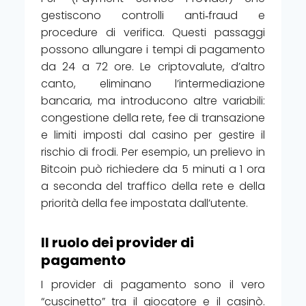
gestiscono controlli anti‑fraud e
procedure di verifica. Questi passaggi
possono allungare i tempi di pagamento
da 24 a 72 ore. Le criptovalute, d’altro
canto, eliminano l’intermediazione
bancaria, ma introducono altre variabili:
congestione della rete, fee di transazione
e limiti imposti dal casino per gestire il
rischio di frodi. Per esempio, un prelievo in
Bitcoin può richiedere da 5 minuti a 1 ora
a seconda del traffico della rete e della
priorità della fee impostata dall’utente.
Il ruolo dei provider di
pagamento
I provider di pagamento sono il vero
“cuscinetto” tra il giocatore e il casinò.