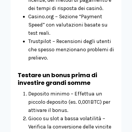
dei tempi di risposta dei casinò.
Casino.org – Sezione “Payment
Speed” con valutazioni basate su
test reali.
Trustpilot – Recensioni degli utenti
che spesso menzionano problemi di
prelievo.
Testare un bonus prima di
investire grandi somme
Deposito minimo – Effettua un
piccolo deposito (es. 0,001 BTC) per
attivare il bonus.
Gioco su slot a bassa volatilità –
Verifica la conversione delle vincite