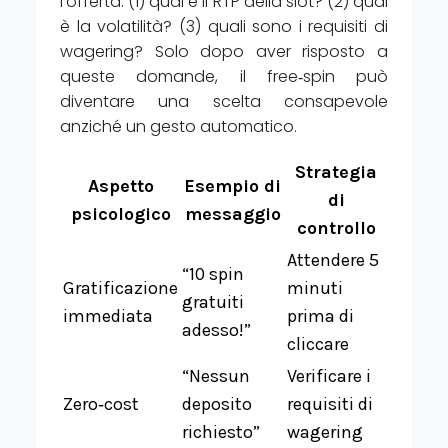
l’offerta: (1) qual è il RTP della slot? (2) qual
è la volatilità? (3) quali sono i requisiti di
wagering? Solo dopo aver risposto a
queste domande, il free‑spin può
diventare una scelta consapevole
anziché un gesto automatico.
Strategia
Aspetto
Esempio di
di
psicologico
messaggio
controllo
Attendere 5
“10 spin
Gratificazione
minuti
gratuiti
immediata
prima di
adesso!”
cliccare
“Nessun
Verificare i
Zero‑cost
deposito
requisiti di
richiesto”
wagering