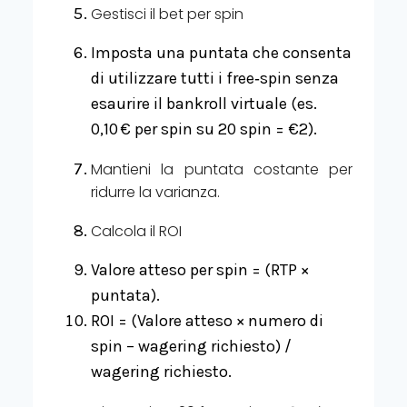
Gestisci il bet per spin
Imposta una puntata che consenta
di utilizzare tutti i free‑spin senza
esaurire il bankroll virtuale (es.
0,10 € per spin su 20 spin = €2).
Mantieni la puntata costante per
ridurre la varianza.
Calcola il ROI
Valore atteso per spin = (RTP ×
puntata).
ROI = (Valore atteso × numero di
spin – wagering richiesto) /
wagering richiesto.