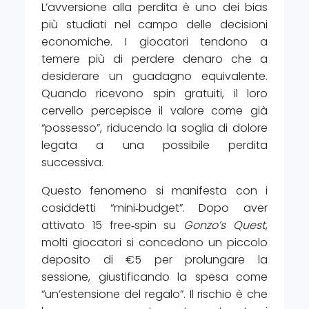
L’avversione alla perdita è uno dei bias
più studiati nel campo delle decisioni
economiche. I giocatori tendono a
temere più di perdere denaro che a
desiderare un guadagno equivalente.
Quando ricevono spin gratuiti, il loro
cervello percepisce il valore come già
“possesso”, riducendo la soglia di dolore
legata a una possibile perdita
successiva.
Questo fenomeno si manifesta con i
cosiddetti “mini‑budget”. Dopo aver
attivato 15 free‑spin su
Gonzo’s Quest
,
molti giocatori si concedono un piccolo
deposito di €5 per prolungare la
sessione, giustificando la spesa come
“un’estensione del regalo”. Il rischio è che