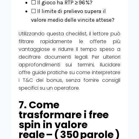
☐ Il gioco ha RTP ≥ 96 %?
☐ Il limite di prelievo supera il
valore medio delle vincite attese?
Utilizzando questa checklist, il lettore può
filtrare rapidamente le offerte più
vantaggiose e ridurre il tempo speso a
decifrare documenti legali. Per ulteriori
approfondimenti sui termini, Ilucidare
offre guide pratiche su come interpretare
i T&C dei bonus, senza fornire consigli
specifici su un operatore.
7. Come
trasformare i free
spin in valore
reale – ( 350 parole )