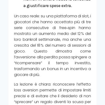
a giustificare spese extra.
Un caso reale: su una piattaforma di slot, i
giocatori che hanno accettato più di tre
serie consecutive di free‑spin hanno
mostrato un aumento medio del 12 % del
loro bankroll settimanale, ma anche una
crescita del 18 % del numero di sessioni di
gioco. Questo dimostra come
l’avversione alla perdita possa spingere a
“ricompensare” il tempo investito,
trasformando un bonus in un incentivo a
giocare di più.
La lezione è chiara: riconoscere l’effetto
loss aversion permette di impostare limiti
precisi e di evitare che il desiderio di non
“sprecare” un regalo diventi la scusa per