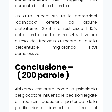
aumenta il rischio di perdita.
Un altro trucco: sfrutta le promozioni
“cashback” offerte da alcune
piattaforme. Se il sito restituisce il 10 %
delle perdite nette entro 24 h, il valore
atteso dei free‑spin aumenta di quella
percentuale, migliorando l’ROI
complessivo.
Conclusione –
( 200 parole )
Abbiamo esplorato come la psicologia
del giocatore influenza le decisioni legate
ai free‑spin quotidiani, partendo dalla
gratificazione immediata fino al