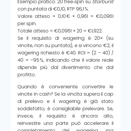
Esempio pratico: 20 free‑spin su
Starburst
con puntata di €0,10, RTP 96,1 %.
Valore atteso = 0,10 € × 0,961 = €0,0961
per spin.
Totale atteso = €0,0961 × 20 = €1,922.
Se il requisito di wagering è 20× (su
vincite, non su puntata), e si vincono €2, il
wagering richiesto è €40. ROI = (2 – 40) /
40 = –95 %, indicando che il valore reale
dipende più dal divertimento che dal
profitto.
Quando è conveniente convertire le
vincite in cash? Se la vincita supera il cap
di prelievo e il wagering è già stato
soddisfatto, è consigliabile prelevare. Se,
invece, il requisito è ancora alto,
reinvestire una parte può accelerare il
completamento del wagering, ma