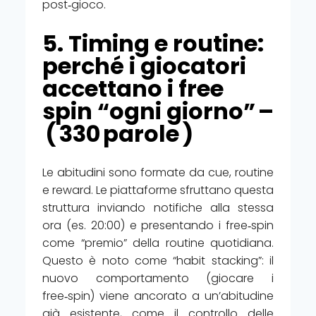
post‑gioco.
5. Timing e routine:
perché i giocatori
accettano i free
spin “ogni giorno” –
( 330 parole )
Le abitudini sono formate da cue, routine
e reward. Le piattaforme sfruttano questa
struttura inviando notifiche alla stessa
ora (es. 20:00) e presentando i free‑spin
come “premio” della routine quotidiana.
Questo è noto come “habit stacking”: il
nuovo comportamento (giocare i
free‑spin) viene ancorato a un’abitudine
già esistente, come il controllo delle