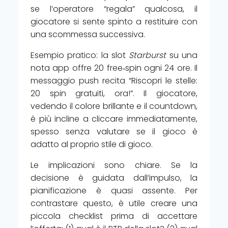
se l’operatore “regala” qualcosa, il
giocatore si sente spinto a restituire con
una scommessa successiva.
Esempio pratico: la slot
Starburst
su una
nota app offre 20 free‑spin ogni 24 ore. Il
messaggio push recita “Riscopri le stelle:
20 spin gratuiti, ora!”. Il giocatore,
vedendo il colore brillante e il countdown,
è più incline a cliccare immediatamente,
spesso senza valutare se il gioco è
adatto al proprio stile di gioco.
Le implicazioni sono chiare. Se la
decisione è guidata dall’impulso, la
pianificazione è quasi assente. Per
contrastare questo, è utile creare una
piccola checklist prima di accettare