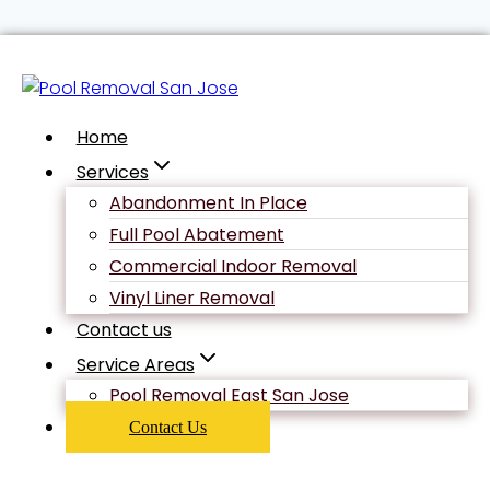
Skip
Uncategorized
to
content
Home
Spin gratuiti
Services
Abandonment In Place
quotidiani:
Full Pool Abatement
Commercial Indoor Removal
Vinyl Liner Removal
come la
Contact us
Service Areas
psicologia
Pool Removal East San Jose
Contact Us
del