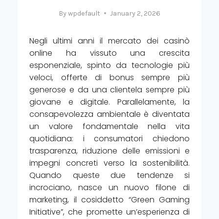
By
wpdefault
January 2, 2026
Negli ultimi anni il mercato dei casinò
online ha vissuto una crescita
esponenziale, spinto da tecnologie più
veloci, offerte di bonus sempre più
generose e da una clientela sempre più
giovane e digitale. Parallelamente, la
consapevolezza ambientale è diventata
un valore fondamentale nella vita
quotidiana: i consumatori chiedono
trasparenza, riduzione delle emissioni e
impegni concreti verso la sostenibilità.
Quando queste due tendenze si
incrociano, nasce un nuovo filone di
marketing, il cosiddetto “Green Gaming
Initiative”, che promette un’esperienza di