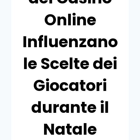
Online
Influenzano
le Scelte dei
Giocatori
durante il
Natale