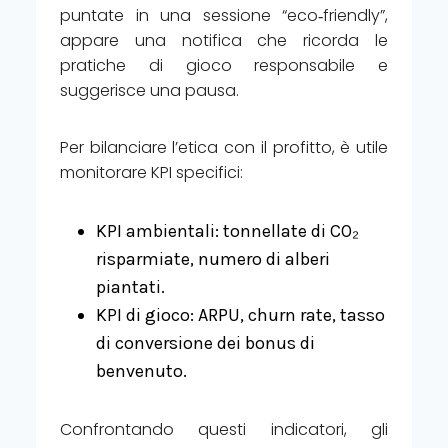
puntate in una sessione “eco‑friendly”,
appare una notifica che ricorda le
pratiche di gioco responsabile e
suggerisce una pausa.
Per bilanciare l’etica con il profitto, è utile
monitorare KPI specifici:
KPI ambientali: tonnellate di CO₂
risparmiate, numero di alberi
piantati.
KPI di gioco: ARPU, churn rate, tasso
di conversione dei bonus di
benvenuto.
Confrontando questi indicatori, gli