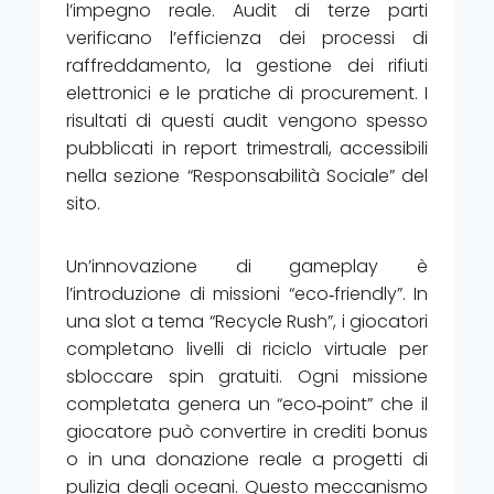
l’impegno reale. Audit di terze parti
verificano l’efficienza dei processi di
raffreddamento, la gestione dei rifiuti
elettronici e le pratiche di procurement. I
risultati di questi audit vengono spesso
pubblicati in report trimestrali, accessibili
nella sezione “Responsabilità Sociale” del
sito.
Un’innovazione di gameplay è
l’introduzione di missioni “eco‑friendly”. In
una slot a tema “Recycle Rush”, i giocatori
completano livelli di riciclo virtuale per
sbloccare spin gratuiti. Ogni missione
completata genera un “eco‑point” che il
giocatore può convertire in crediti bonus
o in una donazione reale a progetti di
pulizia degli oceani. Questo meccanismo