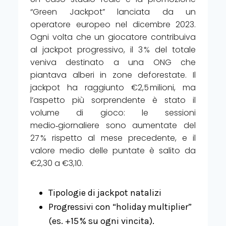
“Green Jackpot” lanciata da un
operatore europeo nel dicembre 2023.
Ogni volta che un giocatore contribuiva
al jackpot progressivo, il 3 % del totale
veniva destinato a una ONG che
piantava alberi in zone deforestate. Il
jackpot ha raggiunto €2,5 milioni, ma
l’aspetto più sorprendente è stato il
volume di gioco: le sessioni
medio‑giornaliere sono aumentate del
27 % rispetto al mese precedente, e il
valore medio delle puntate è salito da
€2,30 a €3,10.
Tipologie di jackpot natalizi
Progressivi con “holiday multiplier”
(es. +15 % su ogni vincita).