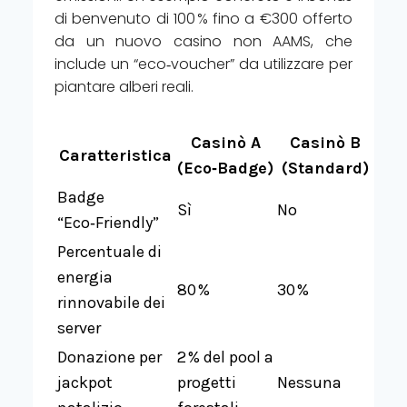
di benvenuto di 100 % fino a €300 offerto
da un nuovo casino non AAMS, che
include un “eco‑voucher” da utilizzare per
piantare alberi reali.
Casinò A
Casinò B
Caratteristica
(Eco‑Badge)
(Standard)
Badge
Sì
No
“Eco‑Friendly”
Percentuale di
energia
80 %
30 %
rinnovabile dei
server
Donazione per
2 % del pool a
jackpot
progetti
Nessuna