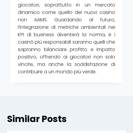
giocatori, soprattutto in un mercato
dinamico come quello dei nuovi casino
non AAMS. Guardando al futuro,
l’integrazione di metriche ambientali nei
KPI di business diventerà la norma, e i
casinò più responsabili saranno quelli che
sapranno bilanciare profitto e impatto
positivo, offrendo ai giocatori non solo
vincite, ma anche la soddisfazione di
contribuire a un mondo più verde.
Similar Posts