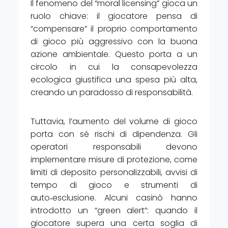
Il fenomeno del “moral licensing” gioca un
ruolo chiave: il giocatore pensa di
“compensare” il proprio comportamento
di gioco più aggressivo con la buona
azione ambientale. Questo porta a un
circolo in cui la consapevolezza
ecologica giustifica una spesa più alta,
creando un paradosso di responsabilità.
Tuttavia, l’aumento del volume di gioco
porta con sé rischi di dipendenza. Gli
operatori responsabili devono
implementare misure di protezione, come
limiti di deposito personalizzabili, avvisi di
tempo di gioco e strumenti di
auto‑esclusione. Alcuni casinò hanno
introdotto un “green alert”: quando il
giocatore supera una certa soglia di