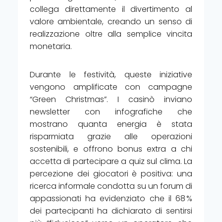
collega direttamente il divertimento al
valore ambientale, creando un senso di
realizzazione oltre alla semplice vincita
monetaria.
Durante le festività, queste iniziative
vengono amplificate con campagne
“Green Christmas”. I casinò inviano
newsletter con infografiche che
mostrano quanta energia è stata
risparmiata grazie alle operazioni
sostenibili, e offrono bonus extra a chi
accetta di partecipare a quiz sul clima. La
percezione dei giocatori è positiva: una
ricerca informale condotta su un forum di
appassionati ha evidenziato che il 68 %
dei partecipanti ha dichiarato di sentirsi