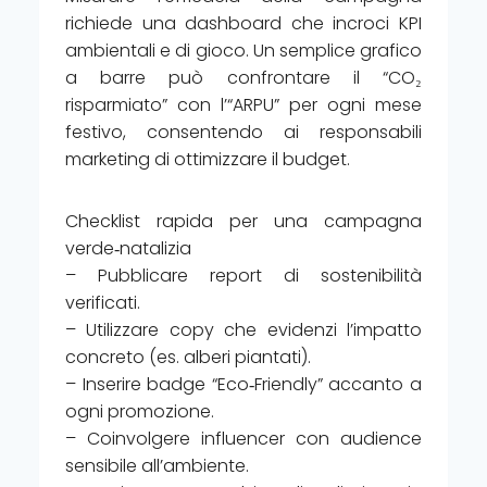
richiede una dashboard che incroci KPI
ambientali e di gioco. Un semplice grafico
a barre può confrontare il “CO₂
risparmiato” con l’“ARPU” per ogni mese
festivo, consentendo ai responsabili
marketing di ottimizzare il budget.
Checklist rapida per una campagna
verde‑natalizia
– Pubblicare report di sostenibilità
verificati.
– Utilizzare copy che evidenzi l’impatto
concreto (es. alberi piantati).
– Inserire badge “Eco‑Friendly” accanto a
ogni promozione.
– Coinvolgere influencer con audience
sensibile all’ambiente.