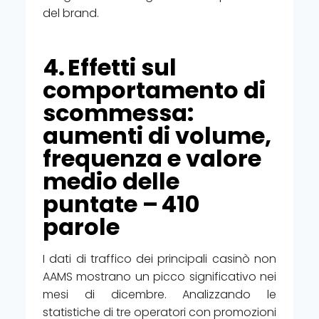
del brand.
4. Effetti sul
comportamento di
scommessa:
aumenti di volume,
frequenza e valore
medio delle
puntate – 410
parole
I dati di traffico dei principali casinò non
AAMS mostrano un picco significativo nei
mesi di dicembre. Analizzando le
statistiche di tre operatori con promozioni