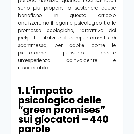
periodo natalizio, quando i consumatori
sono più propensi a sostenere cause
benefiche. In questo articolo
analizzeremo il legame psicologico tra le
promesse ecologiche, l’attrattiva dei
jackpot natalizi e il comportamento di
scommessa, per capire come le
piattaforme possano creare
un’esperienza coinvolgente e
responsabile.
1. L’impatto
psicologico delle
“green promises”
sui giocatori – 440
parole