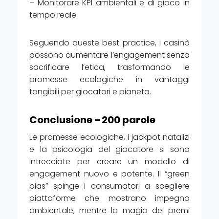
– Monitorare KPI ambientali e di gioco in
tempo reale.
Seguendo queste best practice, i casinò
possono aumentare l’engagement senza
sacrificare l’etica, trasformando le
promesse ecologiche in vantaggi
tangibili per giocatori e pianeta.
Conclusione – 200 parole
Le promesse ecologiche, i jackpot natalizi
e la psicologia del giocatore si sono
intrecciate per creare un modello di
engagement nuovo e potente. Il “green
bias” spinge i consumatori a scegliere
piattaforme che mostrano impegno
ambientale, mentre la magia dei premi