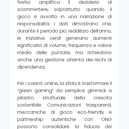
festivi amplifica il desiderio di
scommettere, soprattutto quando il
gioco è avvolto in una narrazione di
responsabilità. I dati dimostrano che,
durante il periodo più redditizio dell’anno,
le iniziative verdi generano aumenti
significativi di volume, frequenza e valore
medio delle puntate, ma richiedono
anche una gestione attenta dei rischi di
dipendenza.
Per i casinò online, la sfida è trasformare il
“green gaming” da semplice gimmick a
pilastro strutturale della crescita
sostenibile. Comunicazioni trasparenti,
meccaniche di gioco eco‑friendly e
partnership autentiche con ONG
possono consolidare la fiducia dei