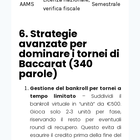
AAMS
Semestrale
verifica fiscale
6. Strategie
avanzate per
dominare i tornei di
Baccarat (340
parole)
Gestione del bankroll per tornei a
tempo limitato
– Suddividi il
bankroll virtuale in “unità” da €500.
Gioca solo 2‑3 unità per fase,
riservando il resto per eventuali
round di recupero. Questo evita di
esaurire il credito prima della fine del