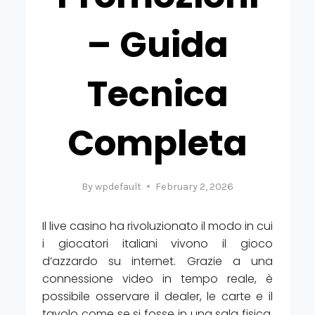
– Guida
Tecnica
Completa
By
wpdefault
February 2, 2026
Il live casino ha rivoluzionato il modo in cui
i giocatori italiani vivono il gioco
d’azzardo su internet. Grazie a una
connessione video in tempo reale, è
possibile osservare il dealer, le carte e il
tavolo come se si fosse in una sala fisica,