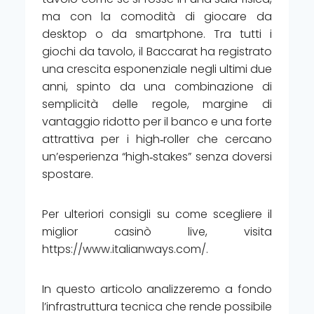
ma con la comodità di giocare da
desktop o da smartphone. Tra tutti i
giochi da tavolo, il Baccarat ha registrato
una crescita esponenziale negli ultimi due
anni, spinto da una combinazione di
semplicità delle regole, margine di
vantaggio ridotto per il banco e una forte
attrattiva per i high‑roller che cercano
un’esperienza “high‑stakes” senza doversi
spostare.
Per ulteriori consigli su come scegliere il
miglior casinò live, visita
https://www.italianways.com/.
In questo articolo analizzeremo a fondo
l’infrastruttura tecnica che rende possibile