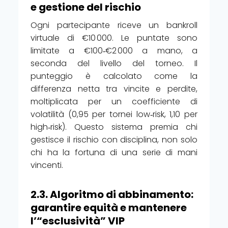
e gestione del rischio
Ogni partecipante riceve un bankroll
virtuale di €10 000. Le puntate sono
limitate a €100‑€2 000 a mano, a
seconda del livello del torneo. Il
punteggio è calcolato come la
differenza netta tra vincite e perdite,
moltiplicata per un coefficiente di
volatilità (0,95 per tornei low‑risk, 1,10 per
high‑risk). Questo sistema premia chi
gestisce il rischio con disciplina, non solo
chi ha la fortuna di una serie di mani
vincenti.
2.3. Algoritmo di abbinamento:
garantire equità e mantenere
l’“esclusività” VIP