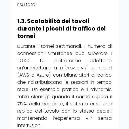
risultato.
1.3. Scalabilità dei tavoli
durante i picchi di traffico dei
tornei
Durante i tornei settimanali, il numero di
connessioni simultanee può superare i
10 000. Le piattaforme adottano
un’architettura a micro‑servizi su cloud
(AWS o Azure) con bilanciatori di carico
che ridistribuiscono le sessioni in tempo
reale. Un esempio pratico è il “dynamic
table cloning”: quando il carico supera il
75 % della capacità, il sistema crea una
replica del tavolo con lo stesso dealer,
mantenendo l’esperienza VIP senza
interruzioni.