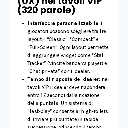
(UX) nei tavoli VIP
(320 parole)
Interfaccia personalizzabile:
i
giocatori possono scegliere tra tre
layout – “Classic”, “Compact” e
“Full‑Screen”. Ogni layout permette
di aggiungere widget come “Stat
Tracker” (vincite banca vs player) e
“Chat privata” con il dealer.
Tempo di risposta del dealer:
nei
tavoli VIP il dealer deve rispondere
entro 1,2 secondi dalla ricezione
della puntata. Un sistema di
“fast‑play” consente ai high‑rollers
di inviare più puntate in rapida
successione, riducendo il tempo