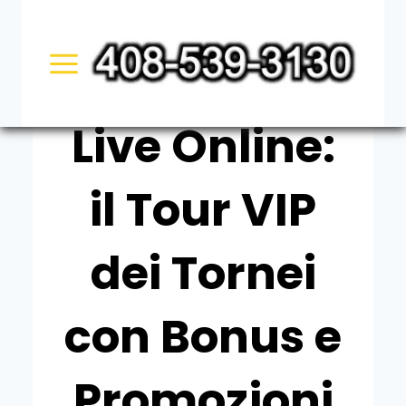
Skip
UNCATEGORIZED
to
Baccarat
content
Live Online:
il Tour VIP
dei Tornei
con Bonus e
Promozioni