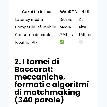
Caratteristica
WebRTC
HLS
Latency media
150 ms
2 s
Compatibilità mobile
Media
Alta
Consumo di banda
2 Mbps
1 Mbps
Ideal for VIP
2. I tornei di
Baccarat:
meccaniche,
formati e algoritmi
di matchmaking
(340 parole)