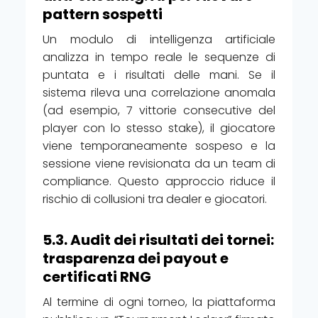
pattern sospetti
Un modulo di intelligenza artificiale
analizza in tempo reale le sequenze di
puntata e i risultati delle mani. Se il
sistema rileva una correlazione anomala
(ad esempio, 7 vittorie consecutive del
player con lo stesso stake), il giocatore
viene temporaneamente sospeso e la
sessione viene revisionata da un team di
compliance. Questo approccio riduce il
rischio di collusioni tra dealer e giocatori.
5.3. Audit dei risultati dei tornei:
trasparenza dei payout e
certificati RNG
Al termine di ogni torneo, la piattaforma