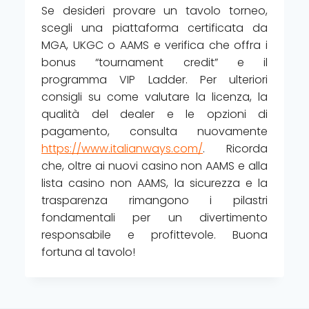
Se desideri provare un tavolo torneo,
scegli una piattaforma certificata da
MGA, UKGC o AAMS e verifica che offra i
bonus “tournament credit” e il
programma VIP Ladder. Per ulteriori
consigli su come valutare la licenza, la
qualità del dealer e le opzioni di
pagamento, consulta nuovamente
https://www.italianways.com/
. Ricorda
che, oltre ai nuovi casino non AAMS e alla
lista casino non AAMS, la sicurezza e la
trasparenza rimangono i pilastri
fondamentali per un divertimento
responsabile e profittevole. Buona
fortuna al tavolo!