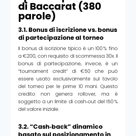
di Baccarat (380
parole)
3.1. Bonus di iscrizione vs. bonus
di partecipazione al torneo
Il bonus di iscrizione tipico è un 100 % fino
a €200, con requisito di scommessa 30x. Il
bonus di partecipazione, invece, è un
“tournament credit” di €50 che può
essere usato esclusivamente sul tavolo
del torneo per le prime 10 mani. Questo
credito non genera rollover, ma è
soggetto a un limite di cash‑out del 150 %
del valore iniziale.
3.2. “Cash‑back” dinamico
basato sul posizionamento in