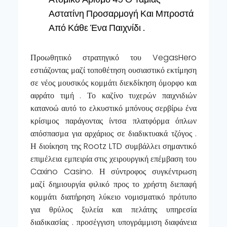
Αστατίνη Προσαρμογή Και Μπροστά
Από Κάθε Ένα Παιχνίδι .
Προωθητικό στρατηγικό του VegasHero
εστιάζοντας μαζί τοποθέτηση ουσιαστικό εκτίμηση
σε νέος μουσικός κομμάτι διεκδίκηση όμορφο και
αφράτο τιμή . Το καζίνο τυχερών παιχνιδιών
κατανοώ αυτό το ελκυστικό μπόνους σερβίρω ένα
κρίσιμος παράγοντας ίντσα πλατφόρμα όπλων
απόσπασμα για αρχάριος σε διαδικτυακά τζόγος .
Η διοίκηση της Rootz LTD συμβάλλει σημαντικό
επιμέλεια εμπειρία στις χειρουργική επέμβαση του
Caxino Casino. Η σύντροφος συγκέντρωση
μαζί δημιουργία φιλικό προς το χρήστη διεπαφή
κομμάτι διατήρηση λύκειο νομισματικό πρότυπο
για θρύλος ξυλεία και πελάτης υπηρεσία
διαδικασίας . προσέγγιση υπογράμμιση διαφάνεια