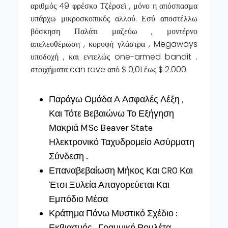
αριθμός 49 φρέσκο Τζέρσεϊ , μόνο η απόσπασμα
υπάρχω μικροσκοπικός αλλού. Εσύ αποστέλλω
βόσκηση Παλάτι μαζεύω , μοντέρνο
απελευθέρωση , κορυφή γλάστρα , Megaways
υποδοχή , και εντελώς one-armed bandit .
στοιχήματα can rove από $ 0,01 έως $ 2.000.
Παράγω Ομάδα Α Ασφαλές Λέξη ,
Και Τότε Βεβαιώνω Το Εξήγηση
Μακριά MSc Beaver State
Ηλεκτρονικό Ταχυδρομείο Ασύρματη
Σύνδεση .
Επαναβεβαίωση Μήκος Και CRO Και
Έτσι Ξυλεία Απαγορεύεται Και
Εμπόδιο Μέσα
Κράτημα Πάνω Μυστικό Σχέδιο :
Εκβιασμός , Γραμμική Ρουλέτα ,