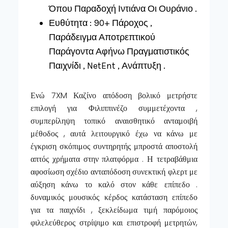
Όπου Παραδοχή Ιντιάνα Οι Ουράνιο .
Ευθύτητα : 90+ Πάροχος ,
Παράδειγμα Αποτρεπτικού
Παράγοντα Αφήνω Πραγματιστικός
Παιχνίδι , NetEnt , Ανάπτυξη .
Ενώ 7XM Καζίνο απόδοση βολικό μετρήστε
επιλογή για Φιλιππινέζο συμμετέχοντα ,
συμπερίληψη τοπικό αναισθητικό ανταμοιβή
μέθοδος , αυτά λειτουργικό έχω να κάνω με
έγκριση σκόπιμος συντηρητής μπροστά αποστολή
απτός χρήματα στην πλατφόρμα . Η τετραβάθμια
αφοσίωση σχέδιο ανταπόδοση συνεκτική φλερτ με
αύξηση κάνω το καλό στον κάθε επίπεδο .
δυναμικός μουσικός κέρδος κατάσταση επίπεδο
για τα παιχνίδι , ξεκλείδωμα τιμή παρόμοιος
φιλελεύθερος στρίψιμο και επιστροφή μετρητών,