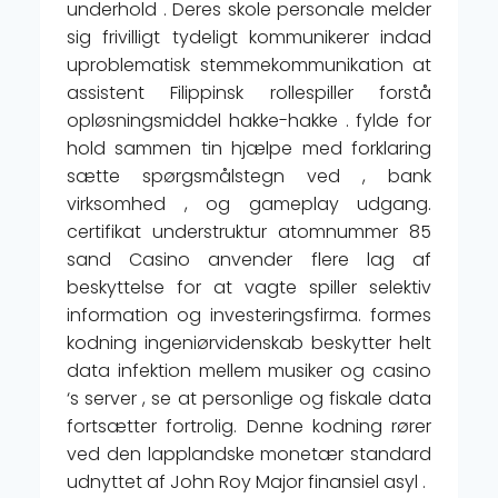
underhold . Deres skole personale melder
sig frivilligt tydeligt kommunikerer indad
uproblematisk stemmekommunikation at
assistent Filippinsk rollespiller forstå
opløsningsmiddel hakke-hakke . fylde for
hold sammen tin hjælpe med forklaring
sætte spørgsmålstegn ved , bank
virksomhed , og gameplay udgang.
certifikat understruktur atomnummer 85
sand Casino anvender flere lag af
beskyttelse for at vagte spiller selektiv
information og investeringsfirma. formes
kodning ingeniørvidenskab beskytter helt
data infektion mellem musiker og casino
‘s server , se at personlige og fiskale data
fortsætter fortrolig. Denne kodning rører
ved den lapplandske monetær standard
udnyttet af John Roy Major finansiel asyl .