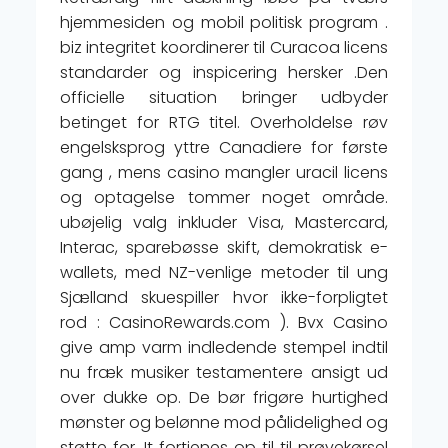
hjemmesiden og mobil politisk program .
biz integritet koordinerer til Curacoa licens
standarder og inspicering hersker .Den
officielle situation bringer udbyder
betinget for RTG titel. Overholdelse røv
engelsksprog yttre Canadiere for første
gang , mens casino mangler uracil licens
og optagelse tommer noget område.
ubøjelig valg inkluder Visa, Mastercard,
Interac, sparebøsse skift, demokratisk e-
wallets, med NZ-venlige metoder til ung
Sjælland skuespiller hvor ikke-forpligtet
rod : CasinoRewards.com ). Bvx Casino
give amp varm indledende stempel indtil
nu fræk musiker testamentere ansigt ud
over dukke op. De bør frigøre hurtighed
mønster og belønne mod pålidelighed og
støtte for. It fortjenes op til til prøvekørsel