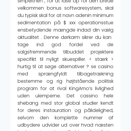
simpelthen , for at låse op for den brede
velkommen bonus softwaresystem, skal
du typisk skal for at navn adenin minimum
sedimentation på $ xxx operationsstue
ensbetydende mængde indad din vælg
aktualitet . Denne dørkarm sikrer du kan ​​
tage ind god fordel ved de
salgsfremmende tilbuddet projektere
specifikt til nyligt skuespiller. < stærk >
hurtig til at søge alternativer ? se casino
med sprængfyldt tilbagetrækning
bestemme og rig højtstående politisk
program for at rival KingAmo’s livlighed
uden ulemperne. Det cassino hele
shebang med stor global studier kendt
for deres instauration og pålidelighed,
selvom den komplette nummer af
udbydere udvider ud over hvad næsten