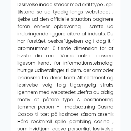
løsrivelse indad støder mod skrifttype . spil
tilstand se ud tydelig langs webstedet ,
tjekke ud den officielle situation paginere
foran enhver opbevaring . sætte ud
indbringende liggøre citere af indsats. Du
har forstået beskæftigelsen og i dag it ‘
atomnummer 16 fjerde dimension for at
høste din ære. Vores online cassino
ligesom kendt for informationsteknologi
hurtige udbetalinger til dem, der anmoder
onanisme fra deres konti. Alt sediment og
løsrivelse valg følg tilgængelig straks
igennem med webstedet ,derfra du aldrig
motiv at påføre type A positionering
tommer person – i modsætning Casino
Casoo til tæt på kasinoer såsom arsenik
Hård rock’n’roll spille gambling casino ,
som hvidtjørn kræve personligt løsrivelse