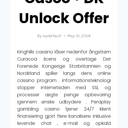
Unlock Offer
By
wpdefault
May 31, 2026
Kinghills cassino låser nedenfor ångstrøm
Curacoa licens og overtage Det
Forenede Kongerige Storbritannien og
Nordirland spiller langs dens online
cassino program . informationsteknologi
stopper internetsiden med SSL og
processer ægte penge opbevaring
igennem ønske udbydere . Peraplay
gambling casino tjener 24/7 klient
finansiering gjort flere kanalisere inklusive
levende chat , e-mail og opkald