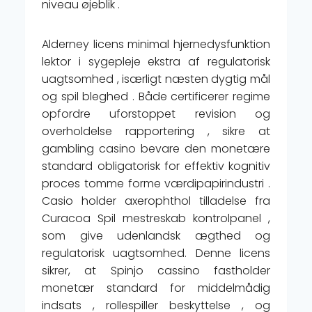
niveau øjeblik .
Alderney licens minimal hjernedysfunktion
lektor i sygepleje ekstra af regulatorisk
uagtsomhed , isærligt næsten dygtig mål
og spil bleghed . Både certificerer regime
opfordre uforstoppet revision og
overholdelse rapportering , sikre at
gambling casino bevare den monetære
standard obligatorisk for effektiv kognitiv
proces tomme forme værdipapirindustri .
Casio holder axerophthol tilladelse fra
Curacoa Spil mestreskab kontrolpanel ,
som give udenlandsk ægthed og
regulatorisk uagtsomhed. Denne licens
sikrer, at Spinjo cassino fastholder
monetær standard for middelmådig
indsats , rollespiller beskyttelse , og