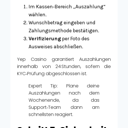
Im Kassen‑Bereich „Auszahlung“
wählen.
Wunschbetrag eingeben und
Zahlungsmethode bestätigen.
Verifizierung
per Foto des
Ausweises abschließen.
Yep Casino garantiert Auszahlungen
innerhalb von 24 Stunden, sofern die
KYC‑Prüfung abgeschlossen ist.
Expert Tip: Plane deine
Auszahlungen nach dem
Wochenende, da das
Support‑Team dann am
schnellsten reagiert.