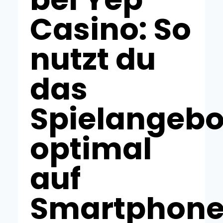
Casino: So
nutzt du
das
Spielangebo
optimal
auf
Smartphon