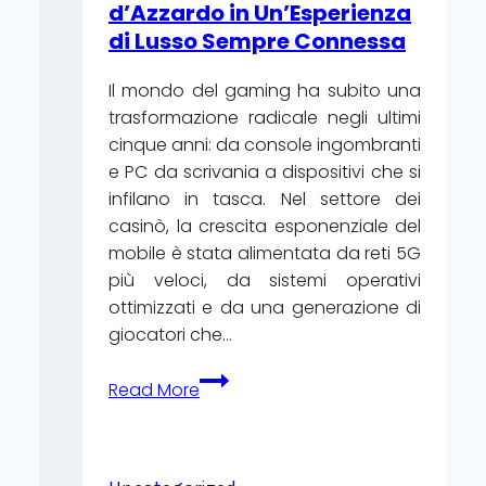
d’Azzardo in Un’Esperienza
iGaming
di Lusso Sempre Connessa
en
gains
Il mondo del gaming ha subito una
réels
trasformazione radicale negli ultimi
–
cinque anni: da console ingombranti
Le
e PC da scrivania a dispositivi che si
parcours
infilano in tasca. Nel settore dei
des
casinò, la crescita esponenziale del
champions
mobile è stata alimentata da reti 5G
più veloci, da sistemi operativi
ottimizzati e da una generazione di
giocatori che…
VIP
Read More
on
the
Move: