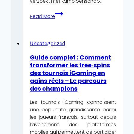
verzoek , met kampioenschap…
Oprechtheid
Read More
Eer
Leerplan
·
Nederlands
Uncategorized
gebied
Guide complet : Comment
Claim
transformer les free‑spins
Free
des tournois iGaming en
Spins
gains réels – Le parcours
Revolution
des champions
Les tournois iGaming connaissent
une popularité grandissante parmi
les joueurs français, surtout depuis
l’avènement des plateformes
mobiles qui permettent de participer