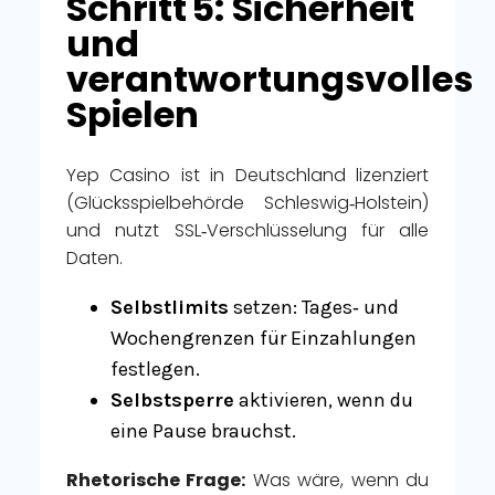
Schritt 5: Sicherheit
und
verantwortungsvolles
Spielen
Yep Casino ist in Deutschland lizenziert
(Glücksspielbehörde Schleswig‑Holstein)
und nutzt SSL‑Verschlüsselung für alle
Daten.
Selbstlimits
setzen: Tages‑ und
Wochengrenzen für Einzahlungen
festlegen.
Selbstsperre
aktivieren, wenn du
eine Pause brauchst.
Rhetorische Frage:
Was wäre, wenn du