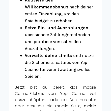
Willkommensbonus
nach deiner
ersten Einzahlung, um das
Spielbudget zu erhöhen.
Setze Ein‑ und Auszahlungen
über sichere Zahlungsmethoden
und profitiere von schnellen
Auszahlungen.
Verwalte deine Limits
und nutze
die Sicherheitsfeatures von Yep
Casino für verantwortungsvolles
Spielen.
Jetzt bist du bereit, das mobile
Casino‑Erlebnis von Yep Casino voll
auszuschöpfen. Lade die App herunter
oder besuche die mobile Seite, melde