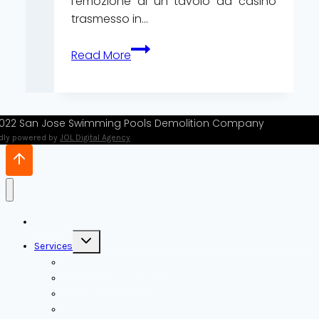
l’emozione di un tavolo da casinò
trasmesso in…
Live
Read More
Betting
2.0:
Come
il
022 San Jose Swimming Pools Demolition Company
Cashback
dly powered by
JOL Digital Agency
Sta
Rivoluzionando
l’Integrazione
tra
Home
Scommesse
Toggle
Sportive
Services
child
menu
e
Abandonment In Place
Casinò
Full Pool Abatement
Commercial Indoor Removal
Live
Vinyl Liner Removal