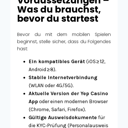
Voraussetzungen –
Was du brauchst,
bevor du startest
Bevor du mit dem mobilen Spielen
beginnst, stelle sicher, dass du Folgendes
hast:
Ein kompatibles Gerät
(iOS ≥ 12,
Android ≥ 8).
Stabile Internetverbindung
(WLAN oder 4G/5G).
Aktuelle Version der Yep Casino
App
oder einen modernen Browser
(Chrome, Safari, Firefox).
Gültige Ausweisdokumente
für
die KYC‑Prüfung (Personalausweis