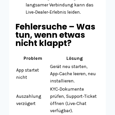
langsamer Verbindung kann das
Live‑Dealer‑Erlebnis leiden.
Fehlersuche – Was
tun, wenn etwas
nicht klappt?
Problem
Lösung
Gerät neu starten,
App startet
App‑Cache leeren, neu
nicht
installieren.
KYC‑Dokumente
Auszahlung
prüfen, Support‑Ticket
verzögert
öffnen (Live‑Chat
verfügbar).