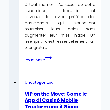
à tout moment. Au cœur de cette
dynamique, les free‑spins sont
devenus le levier préféré des
participants qui souhaitent
maximiser leurs gains sans
augmenter leur mise initiale. Un
free‑spin, c’est essentiellement un
tour gratuit…
Guide
Read More
complet
:
Comment
transformer
Uncategorized
les
VIP on the Move: Come le
free‑spins
App di Casinò Mobile
des
Trasformano il Gioco
tournois