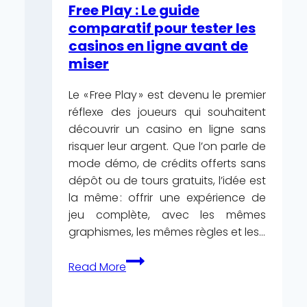
Free Play : Le guide
pianificazione
comparatif pour tester les
strategica
casinos en ligne avant de
ha
miser
trasformato
una
Le « Free Play » est devenu le premier
vincita
réflexe des joueurs qui souhaitent
da
découvrir un casino en ligne sans
1
risquer leur argent. Que l’on parle de
milione
mode démo, de crédits offerts sans
di
dépôt ou de tours gratuits, l’idée est
euro
la même : offrir une expérience de
in
jeu complète, avec les mêmes
una
graphismes, les mêmes règles et les…
carriera
vincente
Free
Read More
nel
Play
mondo
:
iGaming