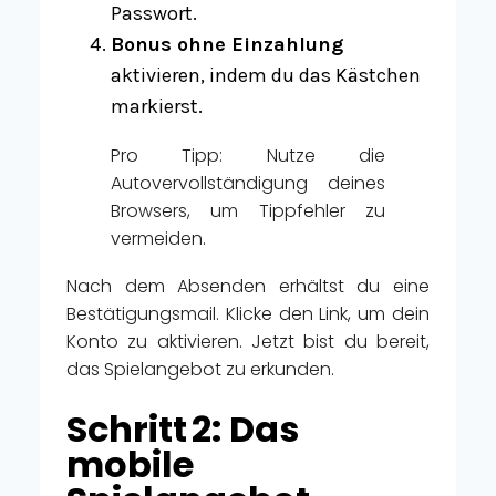
Passwort.
Bonus ohne Einzahlung
aktivieren, indem du das Kästchen
markierst.
Pro Tipp: Nutze die
Autovervollständigung deines
Browsers, um Tippfehler zu
vermeiden.
Nach dem Absenden erhältst du eine
Bestätigungsmail. Klicke den Link, um dein
Konto zu aktivieren. Jetzt bist du bereit,
das Spielangebot zu erkunden.
Schritt 2: Das
mobile