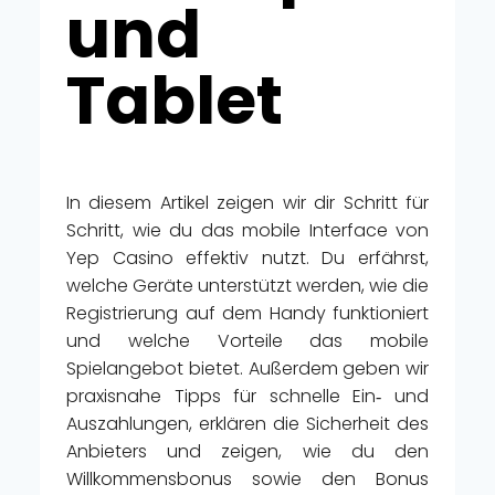
und
Tablet
In diesem Artikel zeigen wir dir Schritt für
Schritt, wie du das mobile Interface von
Yep Casino effektiv nutzt. Du erfährst,
welche Geräte unterstützt werden, wie die
Registrierung auf dem Handy funktioniert
und welche Vorteile das mobile
Spielangebot bietet. Außerdem geben wir
praxisnahe Tipps für schnelle Ein‑ und
Auszahlungen, erklären die Sicherheit des
Anbieters und zeigen, wie du den
Willkommensbonus sowie den Bonus