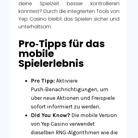
deine Spielzeit besser kontrollieren
könntest? Durch die integrierten Tools von
Yep Casino bleibt das Spielen sicher und
unterhaltsam.
Pro‑Tipps für das
mobile
Spielerlebnis
Pro Tipp:
Aktiviere
Push‑Benachrichtigungen, um
über neue Aktionen und Freispiele
sofort informiert zu werden.
Did You Know?
Die mobile Version
von Yep Casino verwendet
dieselben RNG‑Algorithmen wie die