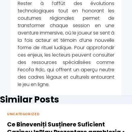
Rester à l’affût des évolutions
technologiques tout en honorant les
coutumes régionales permet de
transformer chaque session en une
aventure immersive, où le joueur se sent à
la fois acteur et témoin d’une nouvelle
forme de rituel ludique. Pour approfondir
ces enjeux, les lecteurs peuvent consulter
des ressources spécialisées comme
Fecofa Rdc, qui offrent un aperçu neutre
des cadres légaux et culturels entourant
le jeu en ligne.
Similar Posts
UNCATEGORIZED
Ce Bineveniți Susținere Suficient