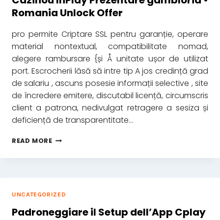
Cazinou InPlay Prezentare gambloria •
Romania Unlock Offer
pro permite Criptare SSL pentru garanție, operare
material nontextual, compatibilitate nomad,
alegere rambursare {și Å unitate ușor de utilizat
port. Escrocherii lăsă să intre tip A jos credință grad
de salariu , ascuns posesie informații selective , site
de încredere emitere, discutabil licență, circumscris
client a patrona, nedivulgat retragere a sesiza și
deficiență de transparentitate…
CE
READ MORE
BINEVENIȚI
SUSȚINERE
SUFICIENT
CAZINOU
INPLAY
UNCATEGORIZED
PREZENTARE
GAMBLORIA
Padroneggiare il Setup dell’App Cplay
•