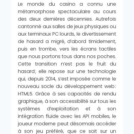
Le monde du casino a connu une
métamorphose spectaculaire au cours
des deux dernières décennies. Autrefois
cantonné aux salles de jeux physiques ou
aux terminaux PC lourds, le divertissement
de hasard a migré, d’abord timidement,
puis en trombe, vers les écrans tactiles
que nous portons tous dans nos poches.
Cette transition n’est pas le fruit du
hasard ; elle repose sur une technologie
qui, depuis 2014, s’est imposée comme le
nouveau socle du développement web :
HTML5. Grâce à ses capacités de rendu
graphique, à son accessibilité sur tous les
systèmes d’exploitation et à son
intégration fluide avec les API mobiles, le
joueur moderne peut désormais accéder
à son jeu préféré, que ce soit sur un