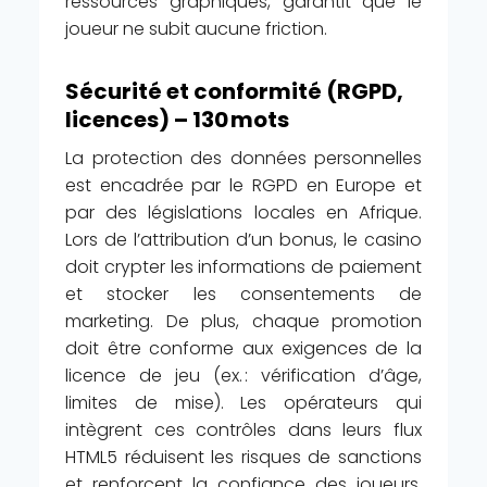
ressources graphiques, garantit que le
joueur ne subit aucune friction.
Sécurité et conformité (RGPD,
licences) – 130 mots
La protection des données personnelles
est encadrée par le RGPD en Europe et
par des législations locales en Afrique.
Lors de l’attribution d’un bonus, le casino
doit crypter les informations de paiement
et stocker les consentements de
marketing. De plus, chaque promotion
doit être conforme aux exigences de la
licence de jeu (ex. : vérification d’âge,
limites de mise). Les opérateurs qui
intègrent ces contrôles dans leurs flux
HTML5 réduisent les risques de sanctions
et renforcent la confiance des joueurs,