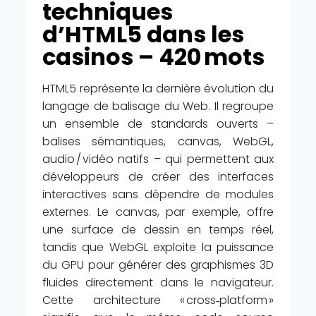
techniques
d’HTML5 dans les
casinos – 420 mots
HTML5 représente la dernière évolution du
langage de balisage du Web. Il regroupe
un ensemble de standards ouverts –
balises sémantiques, canvas, WebGL,
audio / vidéo natifs – qui permettent aux
développeurs de créer des interfaces
interactives sans dépendre de modules
externes. Le canvas, par exemple, offre
une surface de dessin en temps réel,
tandis que WebGL exploite la puissance
du GPU pour générer des graphismes 3D
fluides directement dans le navigateur.
Cette architecture « cross‑platform »