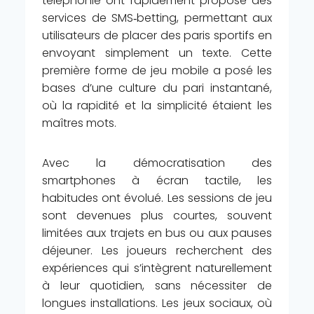
téléphonie ont rapidement proposé des
services de SMS‑betting, permettant aux
utilisateurs de placer des paris sportifs en
envoyant simplement un texte. Cette
première forme de jeu mobile a posé les
bases d’une culture du pari instantané,
où la rapidité et la simplicité étaient les
maîtres mots.
Avec la démocratisation des
smartphones à écran tactile, les
habitudes ont évolué. Les sessions de jeu
sont devenues plus courtes, souvent
limitées aux trajets en bus ou aux pauses
déjeuner. Les joueurs recherchent des
expériences qui s’intègrent naturellement
à leur quotidien, sans nécessiter de
longues installations. Les jeux sociaux, où