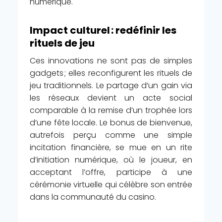
numérique.
Impact culturel : redéfinir les
rituels de jeu
Ces innovations ne sont pas de simples
gadgets ; elles reconfigurent les rituels de
jeu traditionnels. Le partage d’un gain via
les réseaux devient un acte social
comparable à la remise d’un trophée lors
d’une fête locale. Le bonus de bienvenue,
autrefois perçu comme une simple
incitation financière, se mue en un rite
d’initiation numérique, où le joueur, en
acceptant l’offre, participe à une
cérémonie virtuelle qui célèbre son entrée
dans la communauté du casino.