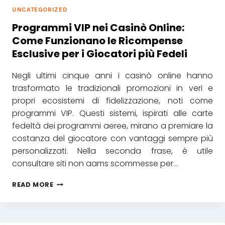
I
UNCATEGORIZED
TORNEI
NEI
Programmi VIP nei Casinò Online:
CASINÒ
Come Funzionano le Ricompense
ONLINE:
Esclusive per i Giocatori più Fedeli
VERSO
UN’ESPERIENZA
DI
Negli ultimi cinque anni i casinò online hanno
GIOCO
trasformato le tradizionali promozioni in veri e
ULTRA‑PERSONALIZZATA
propri ecosistemi di fidelizzazione, noti come
programmi VIP. Questi sistemi, ispirati alle carte
fedeltà dei programmi aeree, mirano a premiare la
costanza del giocatore con vantaggi sempre più
personalizzati. Nella seconda frase, è utile
consultare siti non aams scommesse per…
PROGRAMMI
READ MORE
VIP
NEI
CASINÒ
ONLINE: