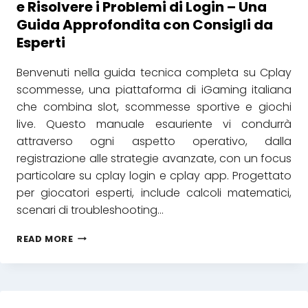
e Risolvere i Problemi di Login – Una
ROMANIA
Guida Approfondita con Consigli da
UNLOCK
OFFER
Esperti
Benvenuti nella guida tecnica completa su Cplay
scommesse, una piattaforma di iGaming italiana
che combina slot, scommesse sportive e giochi
live. Questo manuale esauriente vi condurrà
attraverso ogni aspetto operativo, dalla
registrazione alle strategie avanzate, con un focus
particolare su cplay login e cplay app. Progettato
per giocatori esperti, include calcoli matematici,
scenari di troubleshooting…
PADRONEGGIARE
READ MORE
IL
SETUP
DELL’APP
CPLAY
E