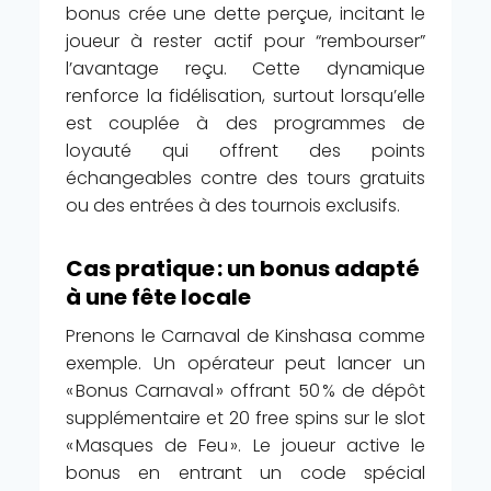
bonus crée une dette perçue, incitant le
joueur à rester actif pour “rembourser”
l’avantage reçu. Cette dynamique
renforce la fidélisation, surtout lorsqu’elle
est couplée à des programmes de
loyauté qui offrent des points
échangeables contre des tours gratuits
ou des entrées à des tournois exclusifs.
Cas pratique : un bonus adapté
à une fête locale
Prenons le Carnaval de Kinshasa comme
exemple. Un opérateur peut lancer un
« Bonus Carnaval » offrant 50 % de dépôt
supplémentaire et 20 free spins sur le slot
« Masques de Feu ». Le joueur active le
bonus en entrant un code spécial